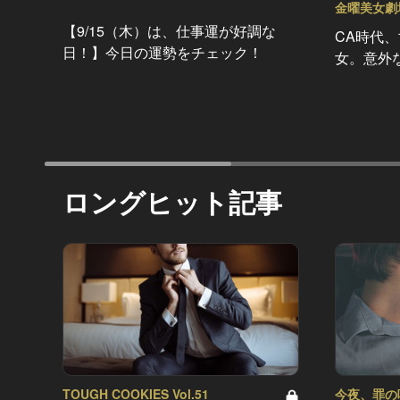
金曜美女劇場 
【9/15（木）は、仕事運が好調な
CA時代、
日！】今日の運勢をチェック！
女。意外
ロングヒット記事
TOUGH COOKIES Vol.51
今夜、罪の味を