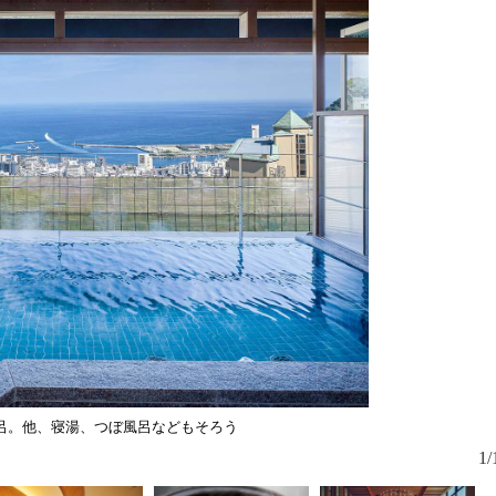
呂。他、寝湯、つぼ風呂などもそろう
新設された「
ファベッド
1/