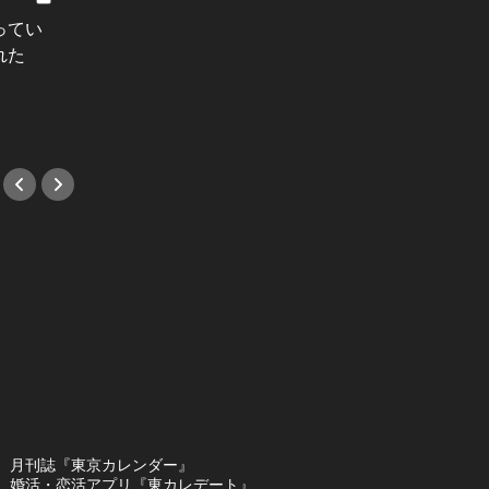
ってい
結婚願望ゼロだった27歳男性が、交
れた
際2年で突然プロポーズ。彼の心が
変わった“理由”とは
#小説
月刊誌『東京カレンダー』
婚活・恋活アプリ『東カレデート』