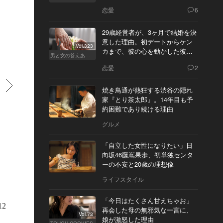
恋愛
6
29歳経営者が、3ヶ月で結婚を決
意した理由。初デートからケン
Vol.323
カまで、彼の心を動かした彼女
男と女の答えあわせ【Q】
の態度とは
恋愛
2
すすむ
焼き鳥通が熱狂する渋谷の隠れ
家『とり茶太郎』。14年目も予
約困難であり続ける理由
グルメ
「自立した女性になりたい」日
向坂46藤嶌果歩、初単独センタ
ーの不安と20歳の理想像
ライフスタイル
温泉露天風呂付プレミアムスイート」（77㎡）の海を望む浴室。ベッド３台
「今日はたくさん甘えちゃお」
１台を置き、４名まで宿泊可
12
再会した母の無邪気な一言に、
Vol.73
娘が激怒した理由