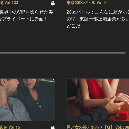
Vol.133
東京23区バトル Vol.4
世界中のVIPを唸らせた美
23区バトル：こんなに差があ
なプライベートに赤面！
の!? 東証一部上場企業が多
どこだ
 Vol.15
男と女の答えあわせ【Q】 Vol.30