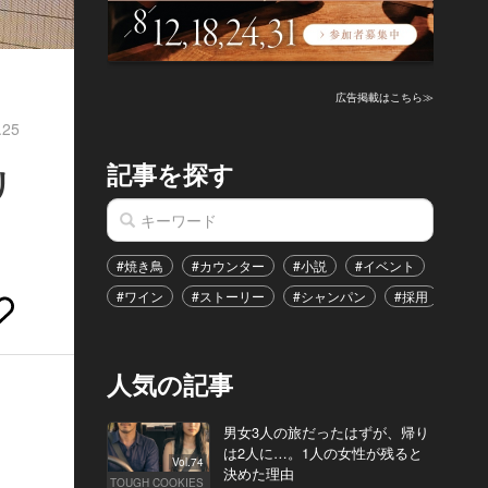
広告掲載はこちら≫
.25
記事を探す
リ
#焼き鳥
#カウンター
#小説
#イベント
#港区
#ワイン
#ストーリー
#シャンパン
#採用
#恋
人気の記事
男女3人の旅だったはずが、帰り
は2人に…。1人の女性が残ると
Vol.74
決めた理由
TOUGH COOKIES