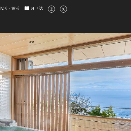
新のグルメ、洗練されたライフスタイル情報
恋活・婚活
月刊誌