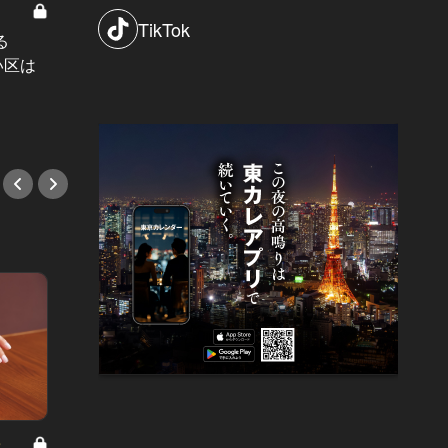
2026年の幕開けファッションは【川
東カレ 転
口春奈】がお手本！モノトーンコー
TikTok
る
年収1
デで叶う「品格あるイイ女」スタイ
い区は
経験の
ル
るため
#デート
#セー
8
男と女の答えあわせ【A】 Vol.308