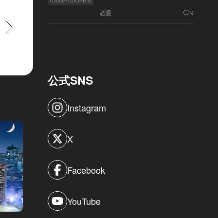
TOUGH COOKIES
恋愛
9
すすむ
公式SNS
Instagram
X
Facebook
YouTube
東カレ女子の作り方 Vol.46