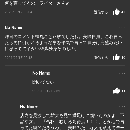
何を言ってるの、ライターさんw
2026/05/17 06:04
返信する
41
...
No Name
昨日のコメント欄丸ごと正解でしたね。美咲自身、これ言っ
たら男に引かれるような事を平気で言って自分は完璧みたい
に思っててイタい35歳独身そのもの。
2026/05/17 05:18
返信する
40
...
No Name
聞いてない
2026/05/17 07:39
11
...
No Name
店内を見渡して雄大を見て満足げに頷いたのかよ、下
品な女。 「合格、むしろ高得点！！！」とか心で言
ってた瞬間だろうね。 美咲みたいな人を敢えてデー