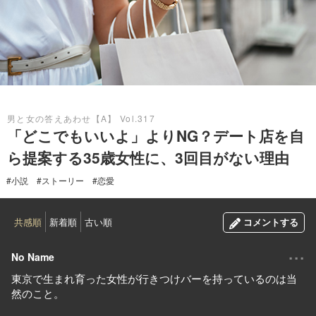
2026.05.17
男と女の答えあわせ【A】 Vol.317
「どこでもいいよ」よりNG？デート店を自
ら提案する35歳女性に、3回目がない理由
#小説
#ストーリー
#恋愛
共感順
新着順
古い順
コメントする
...
No Name
東京で生まれ育った女性が行きつけバーを持っているのは当
然のこと。