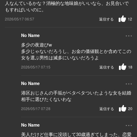
人なんているかな？消極的な地味娘がいいなら、お見合いで
もすればいいのに。
2026/05/17 06:57
返信する
12
...
No Name
多少の夜遊びw
多少じゃないだろうし、お金の価値観とか含めてこの
女を選ぶ男性は滅多にいないだろうよ
2026/05/17 07:15
返信する
18
...
No Name
港区おじさんの手垢がベタベタついたような女を結婚
相手に選びたくないわな
2026/05/17 07:28
返信する
20
...
No Name
美人だけど仕事に没頭して30歳過ぎてしまった、恋愛