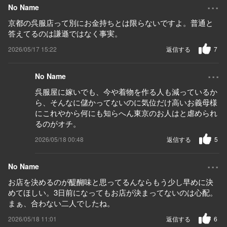
...
No Name
京都の呉服店って別にお金持ちとは限らないですよ。普通と
答えてるのは謙遜ではなく事実。
2026/05/17 15:22
返信する
7
...
No Name
呉服屋に嫁いでも、今や着物を作る人も減っているか
ら、そんなに儲かってないのに気位だけ高いお義母様
にこれやから何にも知らへん東京のお人はと虐められ
るのがオチ。
2026/05/18 00:48
返信する
5
...
No Name
お店を決めるのが醍醐味と思ってるんならもう少し早めに決
めてほしい。3日前になってもお店が決まってないのは心配。
まぁ、合わない二人でしたね。
2026/05/18 11:01
返信する
6