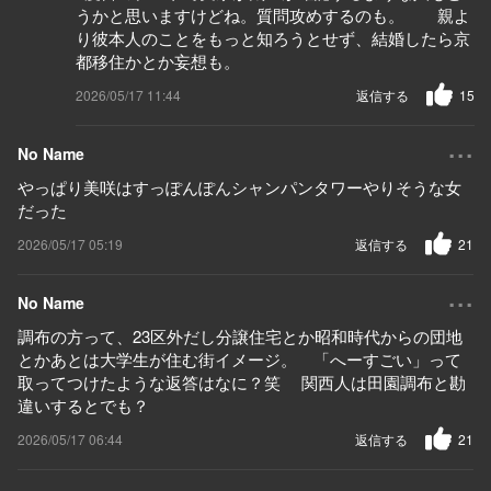
うかと思いますけどね。質問攻めするのも。 親よ
り彼本人のことをもっと知ろうとせず、結婚したら京
都移住かとか妄想も。
2026/05/17 11:44
返信する
15
...
No Name
やっぱり美咲はすっぽんぽんシャンパンタワーやりそうな女
だった
2026/05/17 05:19
返信する
21
...
No Name
調布の方って、23区外だし分譲住宅とか昭和時代からの団地
とかあとは大学生が住む街イメージ。 「へーすごい」って
取ってつけたような返答はなに？笑 関西人は田園調布と勘
違いするとでも？
2026/05/17 06:44
返信する
21
...