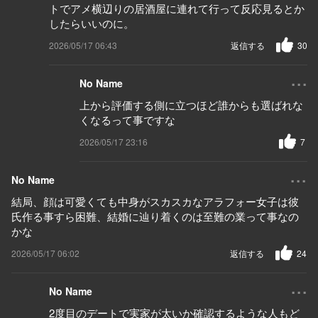
トでアメ横辺りの居酒屋に連れて行って反応見るとか
したらいいのに。
2026/05/17 06:43
返信する
30
...
No Name
上から評価する側に立つほど誰からも選ばれな
くなるって事ですな
2026/05/17 23:16
7
...
No Name
結局、顔は可愛くても中身がスカスカなアラフォー女子は彼
氏作る事すら困難、結婚に辿り着くのは至難の業って事なの
かな
2026/05/17 06:02
返信する
24
...
No Name
2度目のデートで実家が太いか確認するような人もど