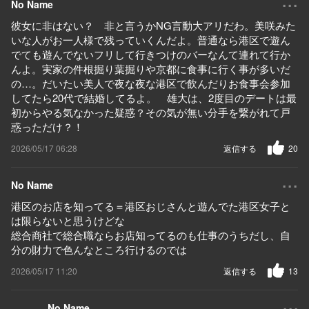
No Name
彼女に非はない？ 非と言うかNG言動大アリだわ。美咲みた
いな人がお一人様で残っていくんだよ。普通なら港区で遊ん
でても遊んでないフリして行きつけのバーなんて連れて行か
んよ。実家の件根掘り葉掘りや京都に食事に行く事が多いだ
の…。だいたい美人で夜な夜な港区で飲んだりお食事会参加
してたら20代で結婚してるよ。 雄大は、2度目のデートは最
初からやる気なかった疑惑？その気が無い分手を繋がれて戸
惑っただけ？！
2026/05/17 06:28
返信する
20
...
No Name
港区のお店を知ってる＝港区おじさんと遊んでた港区女子と
は限らないと思うけどな
総合商社で総合職ならお店知ってるのも仕事のうちだし、自
分の財力で色んなところ行けるのでは
2026/05/17 11:20
返信する
13
...
No Name