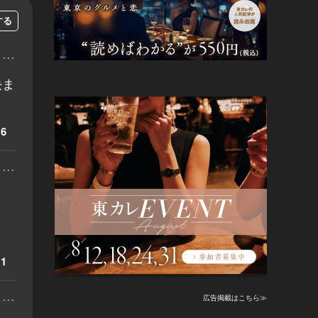
する
...
決ま
6
...
1
...
広告掲載はこちら≫