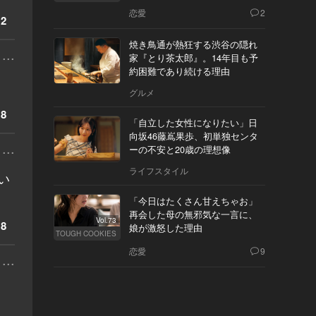
の態度とは
恋愛
2
2
焼き鳥通が熱狂する渋谷の隠れ
...
家『とり茶太郎』。14年目も予
約困難であり続ける理由
グルメ
8
「自立した女性になりたい」日
向坂46藤嶌果歩、初単独センタ
...
ーの不安と20歳の理想像
ライフスタイル
い
「今日はたくさん甘えちゃお」
再会した母の無邪気な一言に、
Vol.73
8
娘が激怒した理由
TOUGH COOKIES
恋愛
9
...