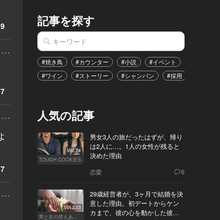
記事を探す
9
...
#焼き鳥
#カウンター
#小説
#イベント
#港区
#ワイン
#ストーリー
#シャンパン
#採用
#恋愛
7
人気の記事
...
よ
男女3人の旅だったはずが、帰り
は2人に…。1人の女性が残ると
Vol.74
決めた理由
TOUGH COOKIES
7
恋愛
6
...
29歳経営者が、3ヶ月で結婚を決
意した理由。初デートからケン
Vol.323
カまで、彼の心を動かした彼女
男と女の答えあわせ【Q】