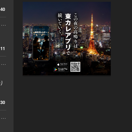
40
...
11
...
り
30
...