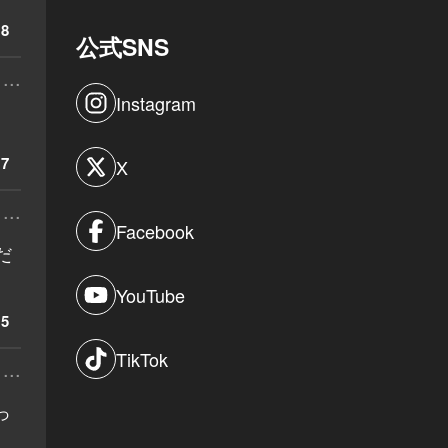
8
公式SNS
...
Instagram
7
X
...
Facebook
だ
YouTube
5
TikTok
...
っ