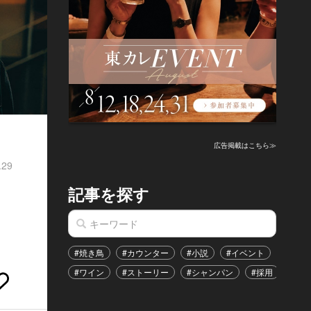
広告掲載はこちら≫
.29
記事を探す
#焼き鳥
#カウンター
#小説
#イベント
#港区
#ワイン
#ストーリー
#シャンパン
#採用
#恋