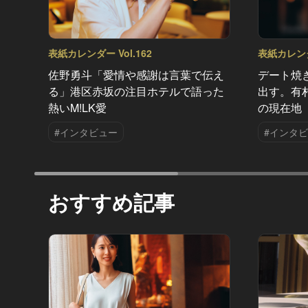
表紙カレンダー Vol.162
表紙カレンダー
佐野勇斗「愛情や感謝は言葉で伝え
デート焼
る」港区赤坂の注目ホテルで語った
出す。有
熱いM!LK愛
の現在地
#インタビュー
#インタ
おすすめ記事