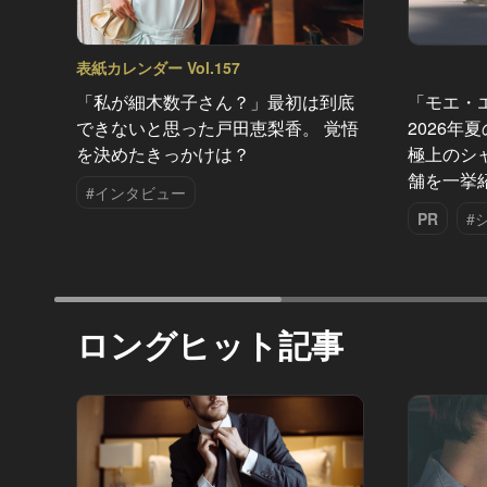
表紙カレンダー Vol.157
「私が細木数子さん？」最初は到底
「モエ・
できないと思った戸田恵梨香。 覚悟
2026年
を決めたきっかけは？
極上のシ
舗を一挙
#インタビュー
PR
#
ロングヒット記事