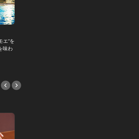
現代の“教育・お受験”リアルドキュメ
ント Vol.15
モエ”を
【8/
“超富裕層”だけが通うことのでき
を味わ
るくら
る、ボーディングスクールの実態
う！】
#教養