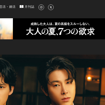
新のグルメ、洗練されたライフスタイル情報
恋活・婚活
月刊誌