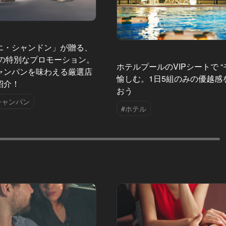
エ・シャンドン」が贈る、
夏の特別なプロモーション。
ホテルプールのVIPシートで “
ャンパンを味わえる厳選店
愉しむ。1日5組のみの優越感
紹介！
おう
シャンパン
#ホテル