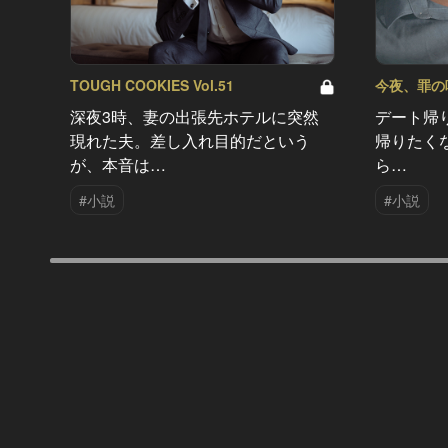
TOUGH COOKIES Vol.51
今夜、罪の味を
深夜3時、妻の出張先ホテルに突然
デート帰
現れた夫。差し入れ目的だという
帰りたく
が、本音は…
ら…
#小説
#小説