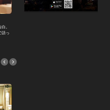
表紙カレンダー Vol.159
表紙カレン
告白。
Aぇ! group末澤誠也「でこぼこ道で
「私が
で語っ
も進む」“美人”と呼ばれる男の素顔
できな
と本音
を決め
#インタビュー
#イン