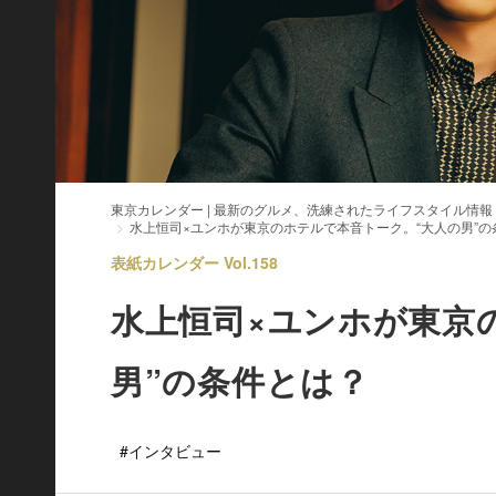
東京カレンダー | 最新のグルメ、洗練されたライフスタイル情報
水上恒司×ユンホが東京のホテルで本音トーク。“大人の男”の
表紙カレンダー Vol.158
水上恒司×ユンホが東京
男”の条件とは？
#インタビュー