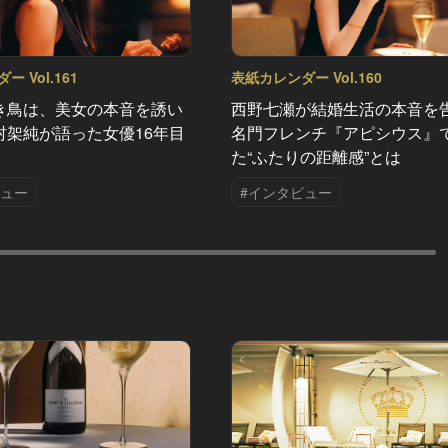
 Vol.161
表紙カレンダー Vol.160
き鳥は、美女の本音を誘い
西野七瀬が結婚生活の本音を
村架純が語った女優16年目
名門フレンチ『アピシウス』
た“ふたりの距離感”とは
ビュー
#インタビュー