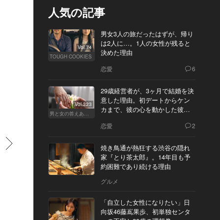
人気の記事
男女3人の旅だったはずが、帰り
は2人に…。1人の女性が残ると
Vol.74
決めた理由
TOUGH COOKIES
恋愛
6
29歳経営者が、3ヶ月で結婚を決
意した理由。初デートからケン
Vol.323
カまで、彼の心を動かした彼女
男と女の答えあわせ【Q】
の態度とは
恋愛
2
すすむ
焼き鳥通が熱狂する渋谷の隠れ
家『とり茶太郎』。14年目も予
約困難であり続ける理由
グルメ
「自立した女性になりたい」日
向坂46藤嶌果歩、初単独センタ