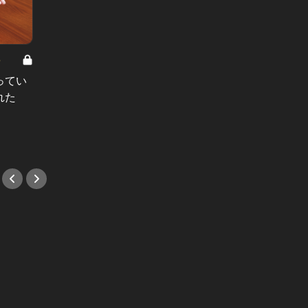
8
男と女の答えあわせ【A】 Vol.308
ってい
結婚願望ゼロだった27歳男性が、交
れた
際2年で突然プロポーズ。彼の心が
変わった“理由”とは
#小説