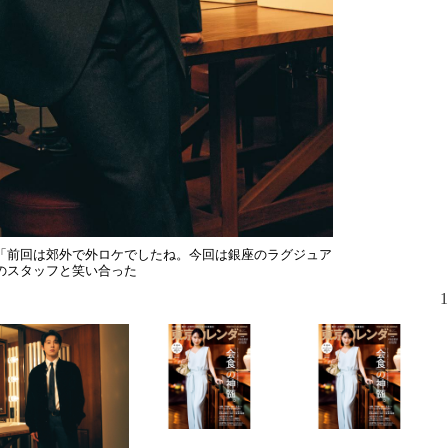
「前回は郊外で外ロケでしたね。今回は銀座のラグジュア
のスタッフと笑い合った
1
全長約７mの
ソマティーニ
テル」（￥1