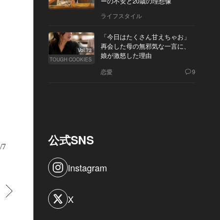
ーの不安と20歳の理想像
ライフスタイル
「今日はたくさん甘えちゃお」
再会した母の無邪気な一言に、
Vol.73
娘が激怒した理由
TOUGH COOKIES
恋愛
9
公式SNS
/7
Instagram
バーカウンターをバックに高身長のふたりが並ぶとこの迫力。「667 エスプ
」（￥2,750／サ別）を持つ水上さんに対し、少し照れた表情で「イチゴの
,980／サ別）を手に、照れながらもクールに決めてくれたユンホさんだった
すすむ
X