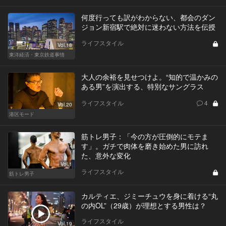
何度行っても訳がわからない、都会のダン
ジョン新宿駅で絶対に迷わない方法を伝授
ライフスタイル
Vol.18
東洋経済・東京鉄道事情
大人の余裕を見せつけよ。“知的で温かみの
ある男”を演出する、特別なサングラス
ライフスタイル
4
Vol.20
港区モード
筋トレ男子：「今の方が圧倒的にモテま
す」。ガチで肉体を磨き始めた男に訪れ
た、意外な変化
Vol.1
ライフスタイル
筋トレ男子
カルティエ、ジミーチュウを身に着ける“丸
の内OL”（29歳）が理想とする男性は？
ライフスタイル
Vol.19