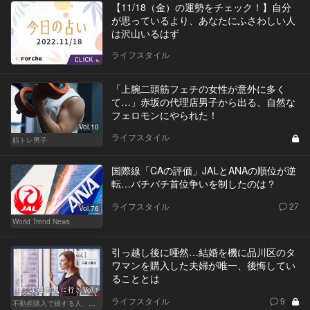
【11/18（金）の運勢をチェック！】自分
が思っているより、あなたにふさわしい人
は沢山いるはず
ライフスタイル
「上腕二頭筋フェチの女性が意外に多く
て…」赤坂の代理店男子から出る、自然な
フェロモンにやられた！
Vol.10
ライフスタイル
筋トレ男子
国際線「CAの評価」JALとANAの順位が逆
転…バチバチ首位争いを制したのは？
ライフスタイル
27
Vol.76
World Trend News
引っ越し後に唖然…結婚を機に品川区のタ
ワマンを購入した夫婦が唯一、後悔してい
ることとは
Vol.1
ライフスタイル
9
不動産購入で損する人、得する人