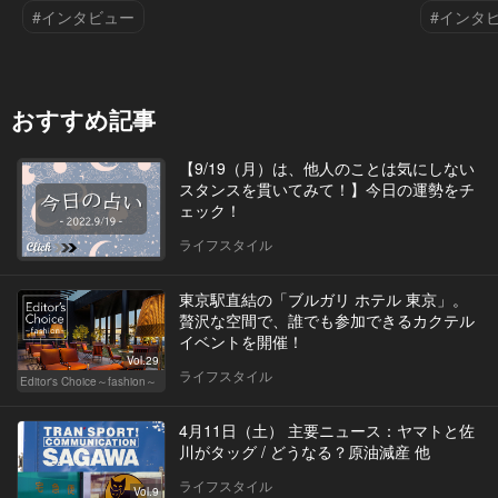
#インタビュー
#インタ
おすすめ記事
【9/19（月）は、他人のことは気にしない
スタンスを貫いてみて！】今日の運勢をチ
ェック！
ライフスタイル
東京駅直結の「ブルガリ ホテル 東京」。
贅沢な空間で、誰でも参加できるカクテル
イベントを開催！
Vol.29
ライフスタイル
Editor's Choice～fashion～
4月11日（土） 主要ニュース：ヤマトと佐
川がタッグ / どうなる？原油減産 他
ライフスタイル
Vol.9