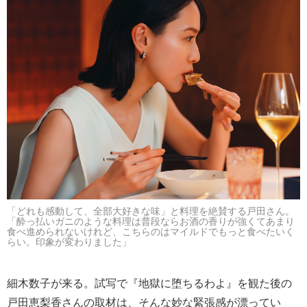
「どれも感動して、全部大好きな味」と料理を絶賛する戸田さん。
「酔っ払いガニのような料理は普段ならお酒の香りが強くてあまり
食べ進められないけれど、こちらのはマイルドでもっと食べたいく
らい。印象が変わりました」
細木数子が来る。試写で『地獄に堕ちるわよ』を観た後の
戸田恵梨香さんの取材は、そんな妙な緊張感が漂ってい