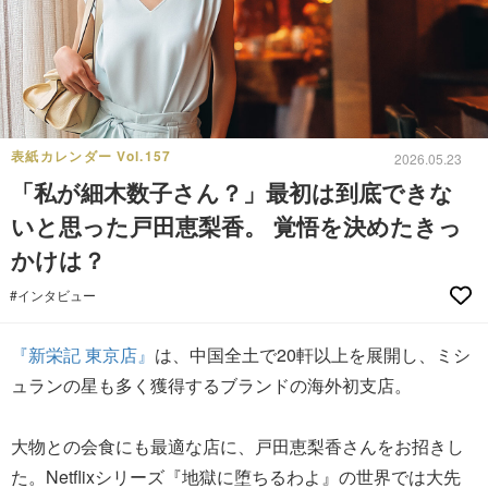
表紙カレンダー Vol.157
2026.05.23
「私が細木数子さん？」最初は到底できな
いと思った戸田恵梨香。 覚悟を決めたきっ
かけは？
#インタビュー
『新栄記 東京店』
は、中国全土で20軒以上を展開し、ミシ
ュランの星も多く獲得するブランドの海外初支店。
大物との会食にも最適な店に、戸田恵梨香さんをお招きし
た。Netflixシリーズ『地獄に堕ちるわよ』の世界では大先