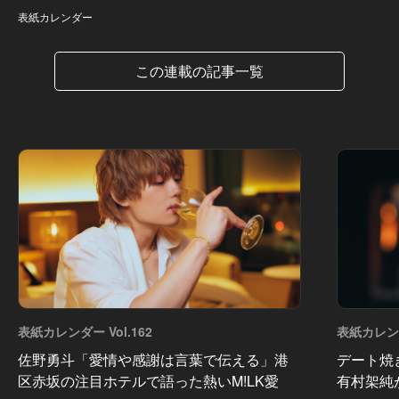
表紙カレンダー
この連載の記事一覧
表紙カレンダー Vol.162
表紙カレンダ
佐野勇斗「愛情や感謝は言葉で伝える」港
デート焼
区赤坂の注目ホテルで語った熱いM!LK愛
有村架純