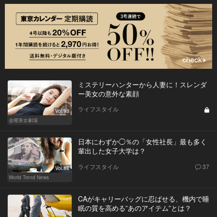
ミステリーハンターから人妻に！スレンダ
ー美女の意外な素顔
ライフスタイル
Vol.93
金曜美女劇場
日本にわずか◯％の「女性社長」最も多く
輩出した女子大学は？
ライフスタイル
37
Vol.88
World Trend News
CAがキャリーバッグに忍ばせる、機内で睡
眠の質を高める”あのアイテム”とは？