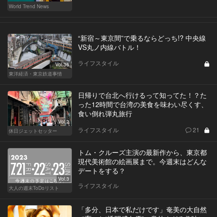
World Trend News
“新宿～東京間”で乗るならどっち!? 中央線
VS丸ノ内線バトル！
ライフスタイル
Vol.36
東洋経済・東京鉄道事情
日帰りで台北へ行けるって知ってた！？た
った12時間で台湾の美食を味わい尽くす、
食い倒れ弾丸旅行
Vol.2
ライフスタイル
21
休日ジェットセッター
トム・クルーズ主演の最新作から、東京都
現代美術館の絵画展まで。今週末はどんな
デートをする？
Vol.3
ライフスタイル
大人の週末ToDoリスト
「多分、日本で私だけです」奄美の大自然