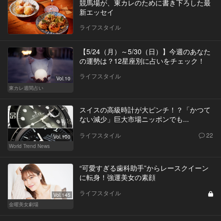
競馬場が、東カレのために書き下ろした最
新エッセイ
ライフスタイル
【5/24（月）～5/30（日）】今週のあなた
の運勢は？12星座別に占いをチェック！
ライフスタイル
Vol.10
東カレ週間占い
スイスの高級時計が大ピンチ！？「かつて
ない減少」巨大市場ニッポンでも...
ライフスタイル
22
Vol.100
World Trend News
“可愛すぎる歯科助手”からレースクイーン
に転身！強運美女の素顔
ライフスタイル
Vol.145
金曜美女劇場