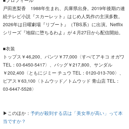
■プロフィール
戸田恵梨香 1988年生まれ、兵庫県出身。2019年後期の連
続テレビ小説『スカーレット』はじめ人気作の主演多数。
2026年は日曜劇場『リブート』（TBS系）に出演。Netflix
シリーズ『地獄に堕ちるわよ』が４月27日から配信開始。
■衣装
トップス￥46,200、パンツ￥77,000〈すべてアキコ オガワ
TEL：03-6450-5417〉、バッグ￥217,800、サンダル
￥202,400〈ともにジミー チュウ TEL：0120-013-700〉、
ピアス￥63,100〈トムウッド／トムウッド 青山店 TEL：
03-6447-5528〉
▶このほか：
予約が殺到する店は「美女率が高い」って本
当ですか？