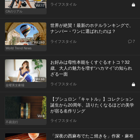
ライフスタイル
Vol.17
CAのリアル
世界が絶賛！最新のホテルランキングで、
ナンバー・ワンに選ばれたのは？
ライフスタイル
7
Vol.263
World Trend News
お好みは母性本能をくすぐるオトコ？32
歳、大人の魅力を増す“ハカマイ”の知られ
ざる一面
Vol.66
ライフスタイル
金曜美女劇場
【ブシュロン『キャトル』】コレクション
誕生から20周年、語りたくなるほどの美学
が宿る名作リング
Vol.8
ライフスタイル
不易流行
「深夜の西麻布でたこ焼きを」作家・麻布