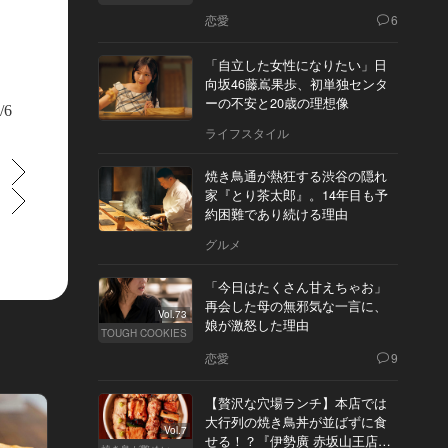
恋愛
6
「自立した女性になりたい」日
向坂46藤嶌果歩、初単独センタ
ーの不安と20歳の理想像
/6
ライフスタイル
すすむ
焼き鳥通が熱狂する渋谷の隠れ
家『とり茶太郎』。14年目も予
すすむ
約困難であり続ける理由
グルメ
「今日はたくさん甘えちゃお」
再会した母の無邪気な一言に、
Vol.73
娘が激怒した理由
TOUGH COOKIES
恋愛
9
218億個やコラーゲン2,500mg、ヒアルロン酸120mgを贅沢に配合。ザクロや
【贅沢な穴場ランチ】本店では
美容素材も取り入れ、素材の力で美しさを支える。ライチ風味で飲みやすく、
料など不使用。20ml×30本入り
大行列の焼き鳥丼が並ばずに食
Vol.7
せる！？『伊勢廣 赤坂山王店』