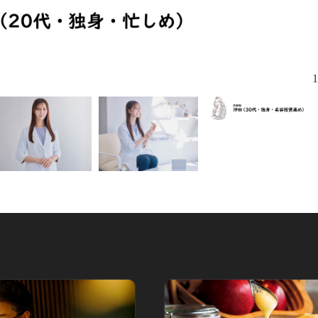
1
エクソソーム
の巣などの
甘味料・保存