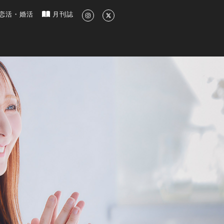
新のグルメ、洗練されたライフスタイル情報
恋活・婚活
月刊誌