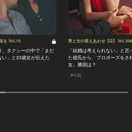
 Vol.15
男と女の答えあわせ【Q】 Vol.30
り、タクシーの中で「まだ
「結婚は考えられない」と言
ない」と23歳女が伝えた
た彼氏から、プロポーズをさ
女。勝因は？
#小説