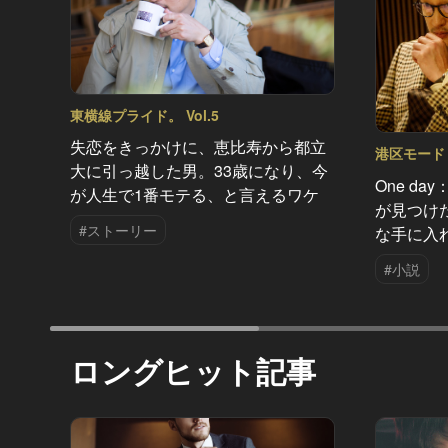
東横線プライド。 Vol.5
失恋をきっかけに、恵比寿から都立
港区モード V
大に引っ越した男。33歳になり、今
One d
が人生で1番モテる、と言えるワケ
が見つけ
#ストーリー
な手に入
#小説
ロングヒット記事