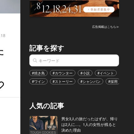
？
広告掲載はこちら≫
.18
記事を探す
た
#焼き鳥
#カウンター
#小説
#イベント
#港区
#ワイン
#ストーリー
#シャンパン
#採用
#恋
人気の記事
男女3人の旅だったはずが、帰り
は2人に…。1人の女性が残ると
Vol.74
決めた理由
TOUGH COOKIES