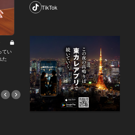
TikTok
8
男と女の答えあわせ【A】 Vol.308
ってい
結婚願望ゼロだった27歳男性が、交
れた
際2年で突然プロポーズ。彼の心が
変わった“理由”とは
#小説