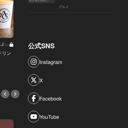
焼き鳥が艶めいてきた
へ
グルメ
公式SNS
東京23区バトル Vol.6
Tran
京人よ、
してますか
23区バトル：都内で一番賃貸が高い
「朝起
ドリン
のはどこ？やはりあの区は強かっ
な男が
Instagram
た！
HIIT
X
Facebook
YouTube