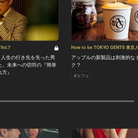
ol.7
How to be TOKYO GENTS 東
紳士たれ！ Vol.10
ay：人生の行き先を失った男
アップルの新製品は刺激的な
た、未来への切符の『簡単
ク？
れ方』
#カフェ