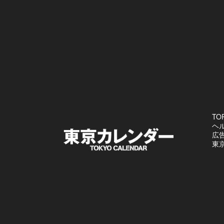
TO
ヘ
広
東