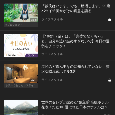
「彼氏はいます。でも、婚活します」29歳
バツイチ美女がその真意を語る
ライフスタイル
Vol.8
神プロジェクト
【10/21（金）は、「完璧でなくちゃ」
と、自分を追い詰めすぎないで】今日の運
勢をチェック！
ライフスタイル
港区のど真ん中なのに知られていない、贅
沢な隠れ家ホテル3選
ライフスタイル
Vol.1
“ホテルでおこもりステイ”が大人デートに最高の選択だ
世界のセレブが認めた“独立系”高級ホテル
発表！ただ1軒選ばれた日本のホテルは？