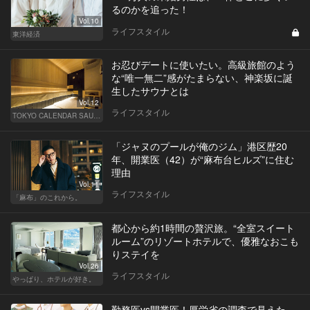
るのかを追った！
Vol.10
ライフスタイル
東洋経済
お忍びデートに使いたい。高級旅館のよう
な“唯一無二”感がたまらない、神楽坂に誕
生したサウナとは
Vol.12
ライフスタイル
TOKYO CALENDAR SAUNA CLUB ― トウカレ サウナクラブ ―
「ジャヌのプールが俺のジム」港区歴20
年、開業医（42）が“麻布台ヒルズ”に住む
理由
Vol.11
ライフスタイル
「麻布」のこれから。
都心から約1時間の贅沢旅。“全室スイート
ルーム”のリゾートホテルで、優雅なおこも
りステイを
Vol.26
ライフスタイル
やっぱり、ホテルが好き。
勤務医vs開業医！厚労省の調査で見えた