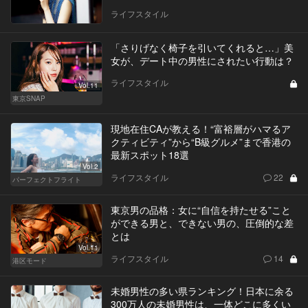
ライフスタイル
「さりげなく椅子を引いてくれると…」美
女が、デート中の男性にされたい行動は？
ライフスタイル
Vol.11
東京SNAP
現地在住CAが教える！“富裕層がハマるア
クティビティ”から“B級グルメ”まで香港の
最新スポット18選
Vol.2
ライフスタイル
22
パーフェクトフライト
東京男の品格：女に“自信を持たせる”こと
ができる男と、できない男の、圧倒的な差
とは
Vol.11
ライフスタイル
14
港区モード
未婚男性の多い県ランキング！日本に余る
300万人の未婚男性は、一体どこに多くい