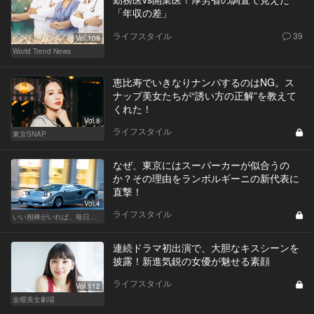
「年収の差」
ライフスタイル
39
Vol.109
World Trend News
恵比寿でいきなりナンパするのはNG。ス
ナップ美女たちが“誘い方の正解”を教えて
くれた！
Vol.8
ライフスタイル
東京SNAP
なぜ、東京にはスーパーカーが似合うの
か？その理由をランボルギーニの新代表に
直撃！
Vol.4
ライフスタイル
いい相棒がいれば、毎日が楽しい。クルマがあるとできること
連続ドラマ初出演で、大胆なキスシーンを
披露！新進気鋭の女優が魅せる素顔
ライフスタイル
Vol.112
金曜美女劇場