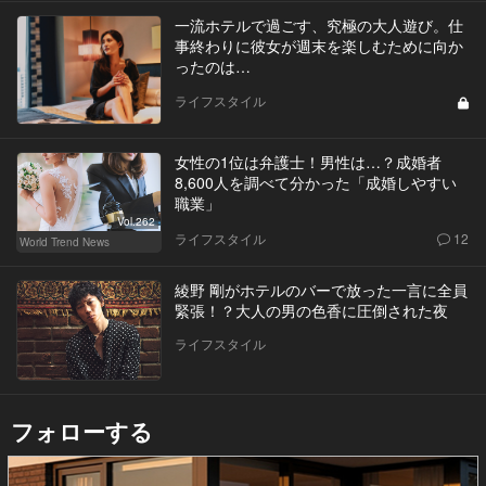
一流ホテルで過ごす、究極の大人遊び。仕
事終わりに彼女が週末を楽しむために向か
ったのは…
ライフスタイル
女性の1位は弁護士！男性は…？成婚者
8,600人を調べて分かった「成婚しやすい
職業」
Vol.262
ライフスタイル
12
World Trend News
綾野 剛がホテルのバーで放った一言に全員
緊張！？大人の男の色香に圧倒された夜
ライフスタイル
フォローする