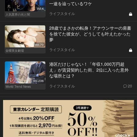
一途を辿っているワケ
Vol.4
ライフスタイル
人気業界の光と闇
28歳でまさかの転身！アナウンサーの肩書
を捨てた彼女が、どうしても叶えたかった
夢
Vol.70
ライフスタイル
金曜美女劇場
港区だけじゃない！「年収1,000万円超
え」が賃貸契約した街、2位に入った意外
な場所とは？
Vol.236
ライフスタイル
20
World Trend News