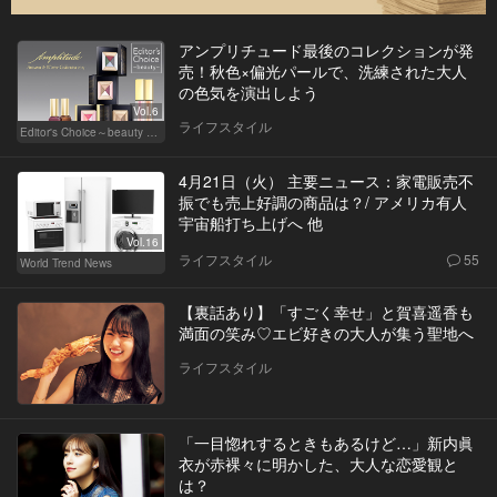
アンプリチュード最後のコレクションが発
売！秋色×偏光パールで、洗練された大人
の色気を演出しよう
Vol.6
ライフスタイル
Editor's Choice～beauty & wellness～
4月21日（火） 主要ニュース：家電販売不
振でも売上好調の商品は？/ アメリカ有人
宇宙船打ち上げへ 他
Vol.16
ライフスタイル
55
World Trend News
【裏話あり】「すごく幸せ」と賀喜遥香も
満面の笑み♡エビ好きの大人が集う聖地へ
ライフスタイル
「一目惚れするときもあるけど…」新内眞
衣が赤裸々に明かした、大人な恋愛観と
は？