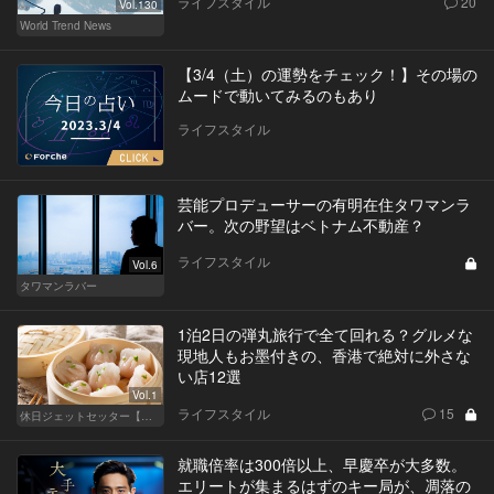
ライフスタイル
20
Vol.130
World Trend News
【3/4（土）の運勢をチェック！】その場の
ムードで動いてみるのもあり
ライフスタイル
芸能プロデューサーの有明在住タワマンラ
バー。次の野望はベトナム不動産？
ライフスタイル
Vol.6
タワマンラバー
1泊2日の弾丸旅行で全て回れる？グルメな
現地人もお墨付きの、香港で絶対に外さな
い店12選
Vol.1
ライフスタイル
15
休日ジェットセッター【厳選スポット編】
就職倍率は300倍以上、早慶卒が大多数。
エリートが集まるはずのキー局が、凋落の