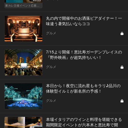
Vol.25
東カレ主催イベント応募詳細記事一覧
丸の内で開催中のお洒落ビアダイナー！一
味違う暑気払いならココ
グルメ
7/15より開催！恵比寿ガーデンプレイスの
『野外映画』が超気持ちいい！
グルメ
本日から！夜空に流れ星もキラリ♪品川の
体験型イルミが新名所の予感！
グルメ
本場イタリアのワインと料理を堪能できる
期間限定イベントが六本木と恵比寿で開