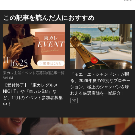
この記事を読んだ人におすすめ
東カレ主催イベント応募詳細記事一覧
「モエ・エ・シャンドン」が贈
Vol.64
る、2026年夏の特別なプロモー
【受付終了】『東カレグルメ
ション。極上のシャンパンを味
NIGHT』や『東カレBar』な
わえる厳選店舗を一挙紹介！
ど、11月のイベント参加者募集
PR
中！