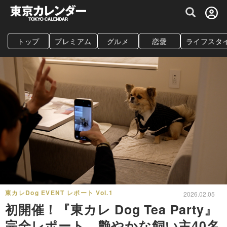
グルメ情報・プレミアムレストラン予約サイト
トップ
プレミアム
グルメ
恋愛
ライフスタ
東カレDog EVENT レポート Vol.1
2026.02.05
初開催！『東カレ Dog Tea Party』
完全レポート 艶やかな飼い主40名