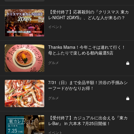
【受付終了】応募殺到の『クリスマス 東カ
レNIGHT 2DAYS』、どんな人が来るの？
イベント
Thanks Mama！今年こそは連れて行く！
母とふたりで楽しめる都内厳選5店
グルメ
7/31（日）まで全品半額！渋谷の手掴みシ
ーフードがかなりお得！
グルメ
【受付終了】カジュアルに出会える『東カ
レBar』 in 六本木 7月25日開催！
イベント