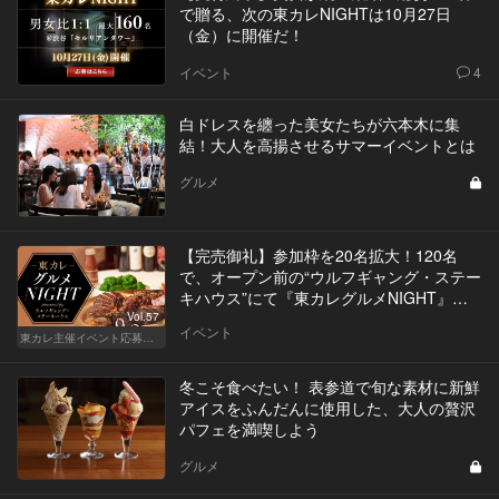
で贈る、次の東カレNIGHTは10月27日
（金）に開催だ！
イベント
4
白ドレスを纏った美女たちが六本木に集
結！大人を高揚させるサマーイベントとは
グルメ
【完売御礼】参加枠を20名拡大！120名
で、オープン前の“ウルフギャング・ステー
キハウス”にて『東カレグルメNIGHT』開
催
Vol.57
イベント
東カレ主催イベント応募詳細記事一覧
冬こそ食べたい！ 表参道で旬な素材に新鮮
アイスをふんだんに使用した、大人の贅沢
パフェを満喫しよう
グルメ