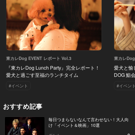
東カレDog EVENT レポート Vol.3
東カレDog 
『東カレDog Lunch Party』完全レポート！
愛犬と愉
愛犬と過ごす至福のランチタイム
DOG 
#イベント
#イベン
おすすめ記事
毎日つまらないなんて言わせない！大人向
け「イベント＆映画」10選
グルメ