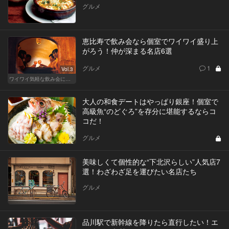
グルメ
恵比寿で飲み会なら個室でワイワイ盛り上
がろう！仲が深まる名店6選
グルメ
1
Vol.3
ワイワイ気軽な飲み会に！渋谷・恵比寿・目黒のおしゃれな人気店
大人の和食デートはやっぱり銀座！個室で
高級魚“のどぐろ”を存分に堪能するならコ
コだ！
グルメ
美味しくて個性的な“下北沢らしい”人気店7
選！わざわざ足を運びたい名店たち
グルメ
品川駅で新幹線を降りたら直行したい！エ