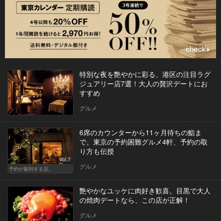
特別な夜を艶やかに彩る、港区の注目ラグ
ジュアリー店7選！大人の贅沢デートにお
すすめ
グルメ
6席のカウンターから11ヶ月待ちの鮨ま
で。東京の予約困難グルメ4軒、予約の取
り方も伝授
Vol.7
グルメ
予約が殺到する店。
艶やかなユッケに肉好き歓喜。目黒で大人
の焼肉デートなら、この店が正解！
グルメ