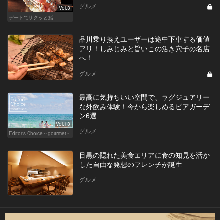
グルメ
Vol.3
デートでサクッと鮨
品川乗り換えユーザーは途中下車する価値
アリ！しみじみと旨いこの活き穴子の名店
へ！
グルメ
最高に気持ちいい空間で、ラグジュアリー
な外飲み体験！今から楽しめるビアガーデ
ン6選
Vol.13
グルメ
Editor's Choice～gourmet～
目黒の隠れた美食エリアに食の知見を活か
した自由な発想のフレンチが誕生
グルメ