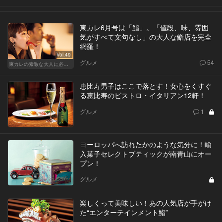
東カレ6月号は「鮨」。「値段、味、雰囲
気がすべて文句なし」の大人な鮨店を完全
網羅！
Vol.49
グルメ
54
東カレの素敵な大人に必要なこと
恵比寿男子はここで落とす！女心をくすぐ
る恵比寿のビストロ・イタリアン12軒！
グルメ
1
ヨーロッパへ訪れたかのような気分に！輸
入菓子セレクトブティックが南青山にオー
プン！
グルメ
楽しくって美味しい！あの人気店が手がけ
た“エンターテインメント鮨”