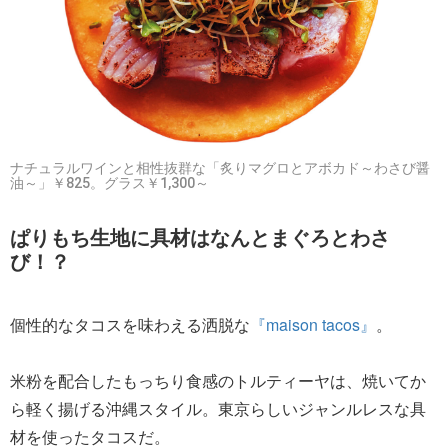
ナチュラルワインと相性抜群な「炙りマグロとアボカド～わさび醤
油～」￥825。グラス￥1,300～
ぱりもち生地に具材はなんとまぐろとわさ
び！？
個性的なタコスを味わえる洒脱な
『maison tacos』
。
米粉を配合したもっちり食感のトルティーヤは、焼いてか
ら軽く揚げる沖縄スタイル。東京らしいジャンルレスな具
材を使ったタコスだ。