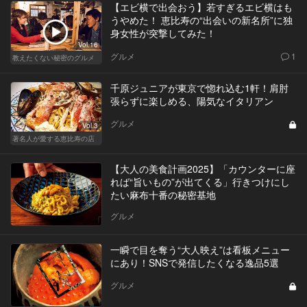
【エビ横で出会おう】若すぎるエビ横はも
うやめた！ 恵比寿の“出会いの新名所”に独
身女性が突撃してみた！
Vol.16
グルメ
1
教えたくない秘密のグルメ
千原ジュニアが東京で惚れ込む1軒！肩肘
張らずに楽しめる、陽気なイタリアン
グルメ
Vol.3
著名人が愛する恵比寿の店
【大人の美食計画2025】「カウンターに座
れば“旨いもの”が出てくる」行きつけにし
たい麻布十番の秘密基地
グルメ
一瞬で目を奪う“大人映え”は看板メニュー
にあり！SNSで発信したくなる逸品5選
グルメ