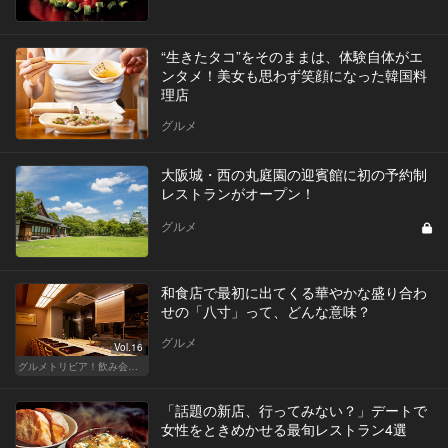
“生きたタコ”をそのままは、体験自体がエ
ンタメ！美女も思わず笑顔になった韓国料
理店
グルメ
大阪城・西の丸庭園の迎賓館に初の予約制
レストランがオープン！
グルメ
和食店で最初に出てくる華やかな盛り合わ
せの「八寸」って、どんな意味？
グルメ
Vol.16
グルメトリビア！飲み会やデートで会話のネタになるQ＆A
「話題の新店、行ってみない？」デートで
女性をときめかせる最旬レストラン4選