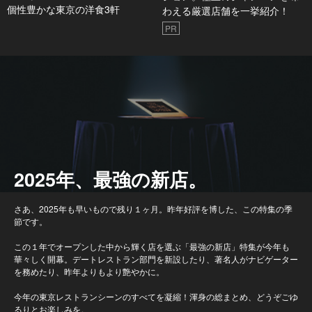
個性豊かな東京の洋食3軒
わえる厳選店舗を一挙紹介！
PR
2025年、最強の新店。
さあ、2025年も早いもので残り１ヶ月。昨年好評を博した、この特集の季
節です。
この１年でオープンした中から輝く店を選ぶ「最強の新店」特集が今年も
華々しく開幕。デートレストラン部門を新設したり、著名人がナビゲーター
を務めたり、昨年よりもより艶やかに。
今年の東京レストランシーンのすべてを凝縮！渾身の総まとめ、どうぞごゆ
るりとお楽しみを。