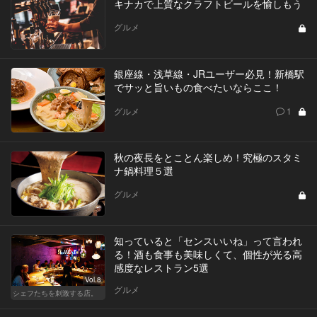
キナカで上質なクラフトビールを愉しもう
グルメ
銀座線・浅草線・JRユーザー必見！新橋駅
でサッと旨いもの食べたいならここ！
グルメ
1
秋の夜長をとことん楽しめ！究極のスタミ
ナ鍋料理５選
グルメ
知っていると「センスいいね」って言われ
る！酒も食事も美味しくて、個性が光る高
感度なレストラン5選
Vol.8
グルメ
シェフたちを刺激する店。