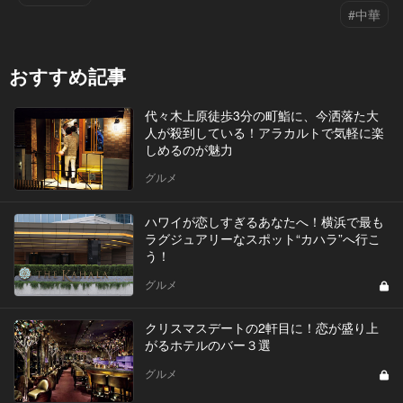
#中華
おすすめ記事
代々木上原徒歩3分の町鮨に、今洒落た大
人が殺到している！アラカルトで気軽に楽
しめるのが魅力
グルメ
ハワイが恋しすぎるあなたへ！横浜で最も
ラグジュアリーなスポット“カハラ”へ行こ
う！
グルメ
クリスマスデートの2軒目に！恋が盛り上
がるホテルのバー３選
グルメ