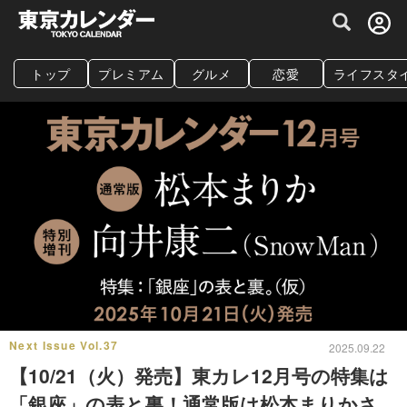
グルメ情報・プレミアムレストラン予約サイト
トップ
プレミアム
グルメ
恋愛
ライフスタ
Next Issue Vol.37
2025.09.22
【10/21（火）発売】東カレ12月号の特集は
「銀座」の表と裏！通常版は松本まりかさ