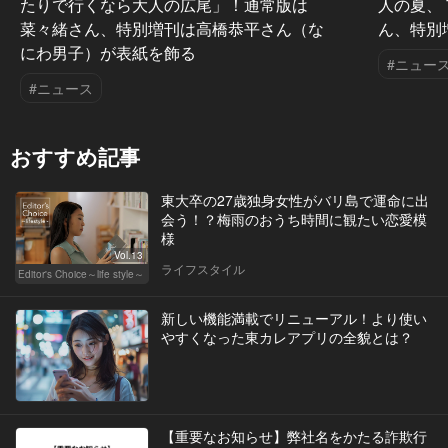
たりで行くなら大人の広尾」！通常版は
人の夏、
菜々緒さん、特別増刊は高橋恭平さん（な
ん、特別
にわ男子）が表紙を飾る
#ニュー
#ニュース
おすすめ記事
東大卒の27歳独身女性がバリ島で運命に出
会う！？梅雨のおうち時間に観たい恋愛模
様
Vol.13
ライフスタイル
Editor's Choice～life style～
新しい機能満載でリニューアル！より使い
やすくなった東カレアプリの全貌とは？
【重要なお知らせ】弊社名をかたる詐欺行