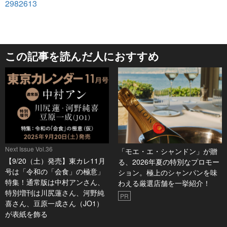
2982613
この記事を読んだ人におすすめ
Next Issue Vol.36
「モエ・エ・シャンドン」が贈
【9/20（土）発売】東カレ11月
る、2026年夏の特別なプロモー
号は「令和の「会食」の極意」
ション。極上のシャンパンを味
特集！通常版は中村アンさん、
わえる厳選店舗を一挙紹介！
特別増刊は川尻蓮さん、河野純
PR
喜さん、豆原一成さん（JO1）
が表紙を飾る