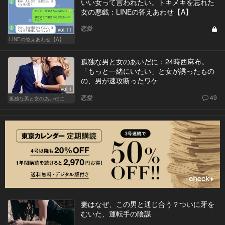
いい女って言われたい。トキメキを忘れた
女の悪戯：LINEの答えあわせ【A】
恋愛
Vol.11
LINEの答えあわせ【A】
孤独な男と女のあいだに：24時西麻布。
「もっと一緒にいたい」と女が誘ったもの
の、男が速攻断ったワケ
Vol.1
恋愛
49
孤独な男と女のあいだに
妻はなぜ、この男と通じ合う？ついに牙を
むいた、運転手の陰謀