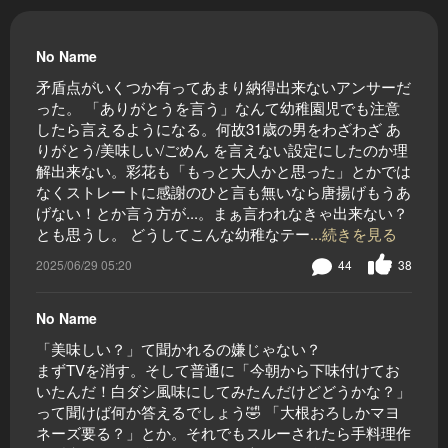
No Name
矛盾点がいくつか有ってあまり納得出来ないアンサーだ
った。 「ありがとうを言う」なんて幼稚園児でも注意
したら言えるようになる。何故31歳の男をわざわざ あ
りがとう/美味しい/ごめん を言えない設定にしたのか理
解出来ない。彩花も「もっと大人かと思った」とかでは
なくストレートに感謝のひと言も無いなら唐揚げもうあ
げない！とか言う方が...。まぁ言われなきゃ出来ない？
とも思うし。 どうしてこんな幼稚なテー
...続きを見る
2025/06/29 05:20
44
38
No Name
「美味しい？」て聞かれるの嫌じゃない？
まずTVを消す。そして普通に「今朝から下味付けてお
いたんだ！白ダシ風味にしてみたんだけどどうかな？」
って聞けば何か答えるでしょう🤣 「大根おろしかマヨ
ネーズ要る？」とか。それでもスルーされたら手料理作