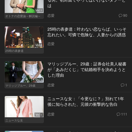
は
Vol.1
恋愛
90
オトナの恋愛論～解説編～
25時の表参道：叶わない恋ならば、いっそ
忘れたい。可憐で危険な、人妻からの誘惑
恋愛
Vol.1
25時の表参道
マリッジブルー、29歳：証券会社美人秘書
が「あみだくじ」で結婚相手を決めようと
した理由
Vol.1
恋愛
1
マリッジブルー、29歳
ニュースな女：「今更なに？」別れて1年
後に知らされた、元彼の衝撃的な告白
恋愛
111
Vol.1
ニュースな女