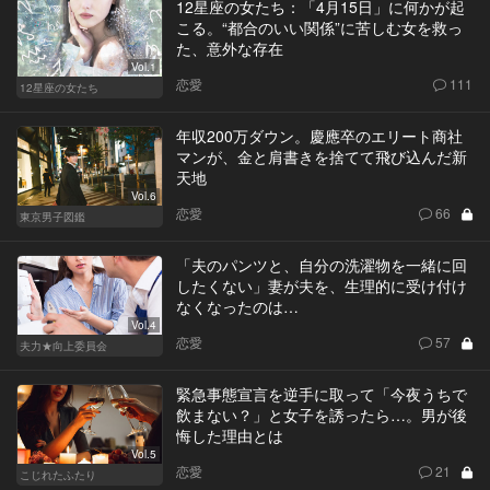
12星座の女たち：「4月15日」に何かが起
こる。“都合のいい関係”に苦しむ女を救っ
た、意外な存在
Vol.1
恋愛
111
12星座の女たち
年収200万ダウン。慶應卒のエリート商社
マンが、金と肩書きを捨てて飛び込んだ新
天地
Vol.6
恋愛
66
東京男子図鑑
「夫のパンツと、自分の洗濯物を一緒に回
したくない」妻が夫を、生理的に受け付け
なくなったのは…
Vol.4
恋愛
57
夫力★向上委員会
緊急事態宣言を逆手に取って「今夜うちで
飲まない？」と女子を誘ったら…。男が後
悔した理由とは
Vol.5
恋愛
21
こじれたふたり