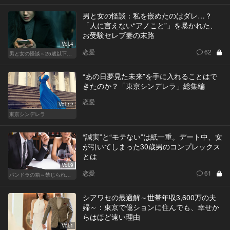
男と女の怪談：私を嵌めたのはダレ…？
「人に言えない“アノこと”」を暴かれた、
お受験セレブ妻の末路
Vol.4
恋愛
62
男と女の怪談～25歳以下閲覧禁止～
“あの日夢見た未来”を手に入れることはで
きたのか？「東京シンデレラ」総集編
恋愛
Vol.12
東京シンデレラ
“誠実”と“モテない”は紙一重。デート中、女
が引いてしまった30歳男のコンプレックス
とは
Vol.9
恋愛
61
パンドラの箱～禁じられた一手～
シアワセの最適解～世帯年収3,600万の夫
婦～：東京で億ションに住んでも、幸せか
らはほど遠い理由
Vol.1