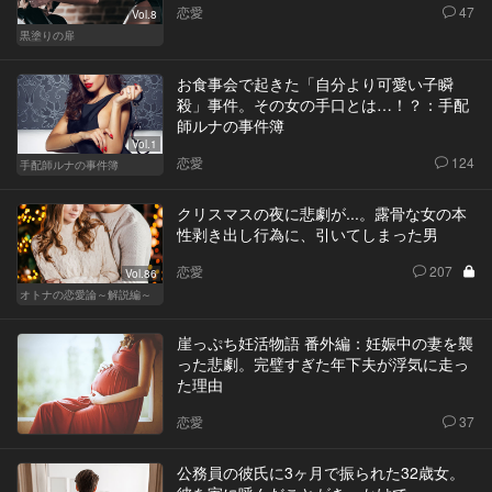
恋愛
47
Vol.8
黒塗りの扉
お食事会で起きた「自分より可愛い子瞬
殺」事件。その女の手口とは…！？：手配
師ルナの事件簿
Vol.1
恋愛
124
手配師ルナの事件簿
クリスマスの夜に悲劇が...。露骨な女の本
性剥き出し行為に、引いてしまった男
恋愛
207
Vol.86
オトナの恋愛論～解説編～
崖っぷち妊活物語 番外編：妊娠中の妻を襲
った悲劇。完璧すぎた年下夫が浮気に走っ
た理由
恋愛
37
公務員の彼氏に3ヶ月で振られた32歳女。