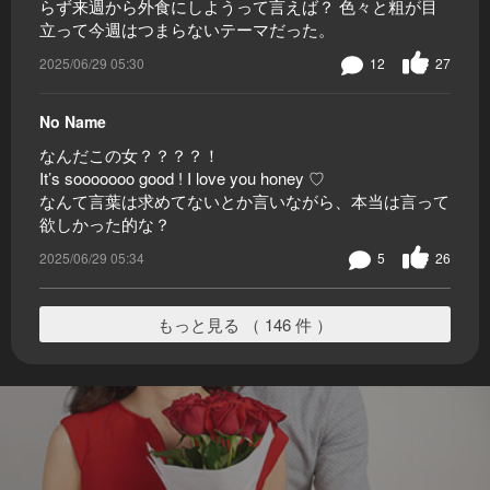
らず来週から外食にしようって言えば？ 色々と粗が目
立って今週はつまらないテーマだった。
2025/06/29 05:30
12
27
No Name
なんだこの女？？？？！
It’s sooooooo good ! I love you honey ♡
なんて言葉は求めてないとか言いながら、本当は言って
欲しかった的な？
2025/06/29 05:34
5
26
もっと見る （ 146 件 ）