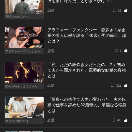
彼を家に呼んだことがきっかけで…
恋愛
12
Vol.8
遅咲きの彼女たち
アラフォー・ファンタジー：恋多きIT系企
業の美人広報が語る「40歳が男の節目」論
とは？
Vol.3
恋愛
1
アラフォー・ファンタジー
「私、ただの飯炊き女だったの...？」初め
て夫から聞かされた、屈辱的な結婚の真相
とは
Vol.13
恋愛
122
病める時も、ふくよかなる時も
「博多への移住で人生が変わった」夫の転
勤で仕事を辞めた32歳妻の、華麗なる転身
とは
Vol.7
恋愛
46
東京発⇒地方行き