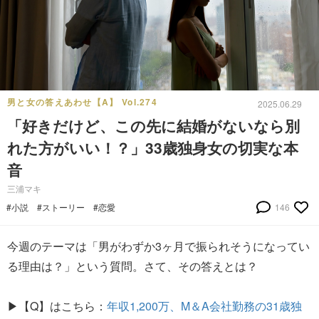
男と女の答えあわせ【A】 Vol.274
2025.06.29
「好きだけど、この先に結婚がないなら別
れた方がいい！？」33歳独身女の切実な本
音
三浦マキ
#小説
#ストーリー
#恋愛
146
今週のテーマは「男がわずか3ヶ月で振られそうになってい
る理由は？」という質問。さて、その答えとは？
▶【Q】はこちら：
年収1,200万、M＆A会社勤務の31歳独