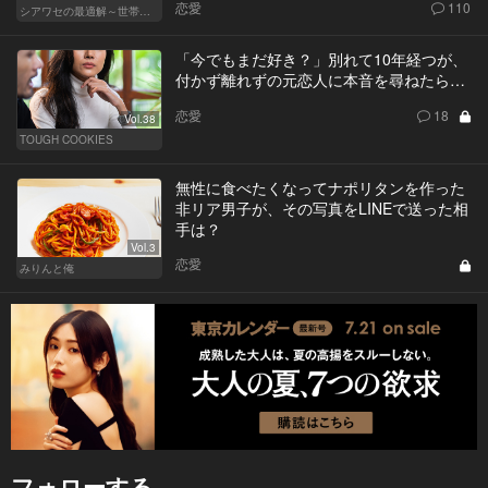
恋愛
110
シアワセの最適解～世帯年収3,600万の夫婦～
「今でもまだ好き？」別れて10年経つが、
付かず離れずの元恋人に本音を尋ねたら…
恋愛
18
Vol.38
TOUGH COOKIES
無性に食べたくなってナポリタンを作った
非リア男子が、その写真をLINEで送った相
手は？
Vol.3
恋愛
みりんと俺
フォローする