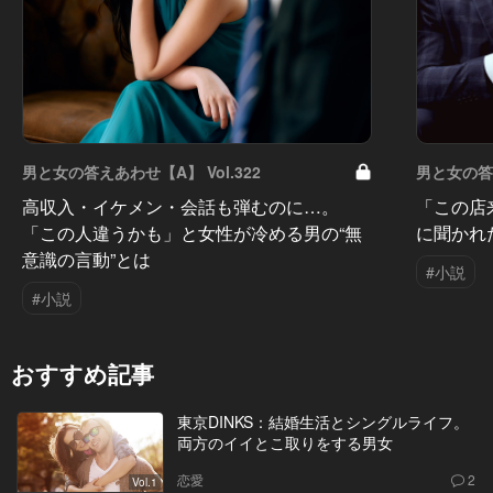
男と女の答えあわせ【A】 Vol.322
男と女の答え
高収入・イケメン・会話も弾むのに…。
「この店
「この人違うかも」と女性が冷める男の“無
に聞かれ
意識の言動”とは
#小説
#小説
おすすめ記事
東京DINKS：結婚生活とシングルライフ。
両方のイイとこ取りをする男女
恋愛
2
Vol.1