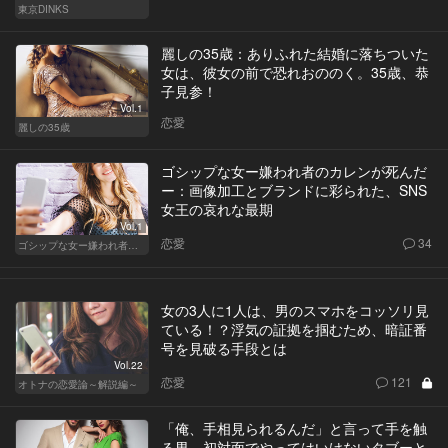
東京DINKS
麗しの35歳：ありふれた結婚に落ちついた
女は、彼女の前で恐れおののく。35歳、恭
子見参！
Vol.1
恋愛
麗しの35歳
ゴシップな女ー嫌われ者のカレンが死んだ
ー：画像加工とブランドに彩られた、SNS
女王の哀れな最期
Vol.1
恋愛
34
ゴシップな女ー嫌われ者のカレンが死んだー
女の3人に1人は、男のスマホをコッソリ見
ている！？浮気の証拠を掴むため、暗証番
号を見破る手段とは
Vol.22
恋愛
121
オトナの恋愛論～解説編～
「俺、手相見られるんだ」と言って手を触
る男。初対面でやってはいけないタブーと