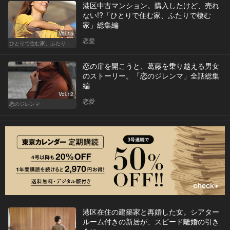
港区中古マンション。購入したけど、売れ
ない!?「ひとりで住む家、ふたりで棲む
家」総集編
Vol.15
恋愛
ひとりで住む家、ふたりで棲む家
恋の扉を開こうと、葛藤を乗り越える男女
のストーリー。「恋のジレンマ」全話総集
編
Vol.12
恋愛
恋のジレンマ
港区在住の建築家と再婚した女。シアター
ルーム付きの新居が、スピード離婚の引き