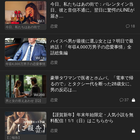
今日、私たちはあの街で：バレンタイン当
日、彼と音信不通に。翌日に驚愕のLINEが
届き…
Vol.1
恋愛
18
今日、私たちはあの街で
ハイスペ男が最後に選ぶ女とは？明日で最
終話！「年収4,000万男子の恋愛事情」全
話総集編
Vol.14
恋愛
年収4,000万男子の恋愛事情
豪華タワマンで医者とホムパ。「電車で帰
るので」とタクシー代を断った28歳女に、
男の反応は…
Vol.200
恋愛
37
男と女の答えあわせ【Q】
【謹賀新年】年末年始限定・人気小説を無
料配信！1/1（日）はこちらから
恋愛
Vol.15
【ご報告】