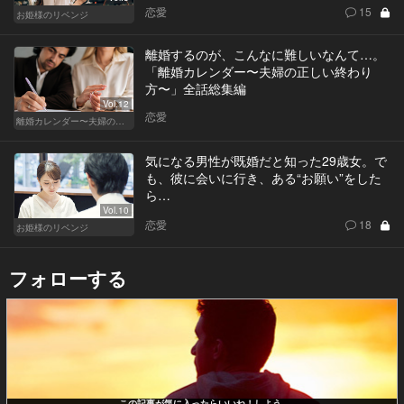
恋愛
15
お姫様のリベンジ
離婚するのが、こんなに難しいなんて…。
「離婚カレンダー〜夫婦の正しい終わり
方〜」全話総集編
Vol.12
恋愛
離婚カレンダー〜夫婦の正しい終わり方〜
気になる男性が既婚だと知った29歳女。で
も、彼に会いに行き、ある“お願い”をした
ら…
Vol.10
恋愛
18
お姫様のリベンジ
フォローする
この記事が気に入ったらいいね！しよう