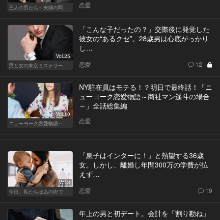
恋愛
三人の男たち～夫婦の問題～
「こんな子だったの？」交際後に発覚した
彼女の“あるクセ”。28歳男は心底がっかり
し…
Vol.25
恋愛
12
男と女の東京ミステリー
NY駐在員はモテる！？明日で最終話！「ニ
ューヨーク恋愛物語～商社マン遥斗の場合
～」全話総集編
Vol.10
恋愛
ニューヨーク恋愛物語～商社マン遥斗の場合～
「息子はインターに！」と熱望する36歳
女。しかし、離婚し年間300万の学費が払
えず…
Vol.3
恋愛
19
今日、私たちはあの街で
年上の男と初デート。会計を「割り勘ね」