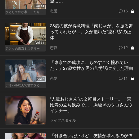
金に…
Vol.14
恋愛
16
ひとりで住む家、ふたりで棲む家
28歳の彼が得意料理「肉じゃが」を振る舞
ってくれたが…。女が抱いた“違和感”の正
体
Vol.31
恋愛
12
男と女の東京ミステリー
「東京での成功に、ものすごく憧れてい
た…」27歳女性が男の苦労話に涙した理由
恋愛
11
Vol.5
アオハルなんて甘すぎる
“人脈おじさん”の２軒目ストーリー。「恵
比寿の立ち飲みで…、胸騒ぎのタコさんウ
インナー」
ライフスタイル
「付き合いたいけど、友情が壊れるのが怖