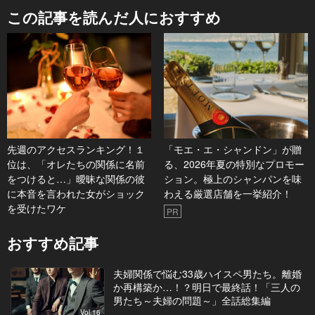
この記事を読んだ人におすすめ
先週のアクセスランキング！１
「モエ・エ・シャンドン」が贈
位は、「オレたちの関係に名前
る、2026年夏の特別なプロモー
をつけると…」曖昧な関係の彼
ション。極上のシャンパンを味
に本音を言われた女がショック
わえる厳選店舗を一挙紹介！
を受けたワケ
PR
おすすめ記事
夫婦関係で悩む33歳ハイスペ男たち。離婚
か再構築か…！？明日で最終話！「三人の
男たち～夫婦の問題～」全話総集編
Vol.16