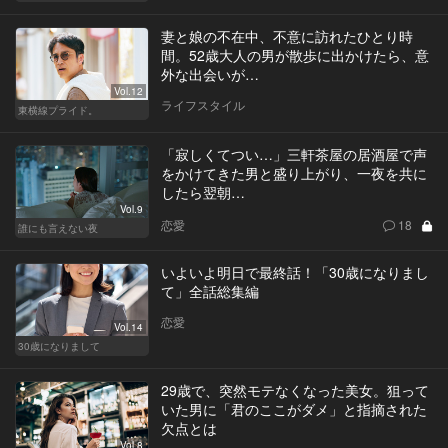
妻と娘の不在中、不意に訪れたひとり時
間。52歳大人の男が散歩に出かけたら、意
外な出会いが…
Vol.12
ライフスタイル
東横線プライド。
「寂しくてつい…」三軒茶屋の居酒屋で声
をかけてきた男と盛り上がり、一夜を共に
したら翌朝…
Vol.9
恋愛
18
誰にも言えない夜
いよいよ明日で最終話！「30歳になりまし
て」全話総集編
恋愛
Vol.14
30歳になりまして
29歳で、突然モテなくなった美女。狙って
いた男に「君のここがダメ」と指摘された
欠点とは
Vol.8