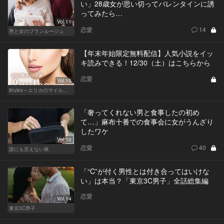
い」28歳女が思い切ってバレンタインに誘
ってみたら…
Vol.11
恋愛
14
男と女のブランルージュ
【年末年始限定無料配信】人気小説をイッ
キ読みできる！12/30（土）はこちらから
恋愛
Vol.15
8rules～エリカのマイルール～
「奢ってくれない男と食事したの初め
て…」麻布十番での食事会に女がうんざり
したワケ
Vol.10
恋愛
40
誰にも言えない夜
「“C”が付く男性とは付き合ってはいけな
い」は本当？「東京3C男子」全話総集編
恋愛
Vol.14
東京3C男子