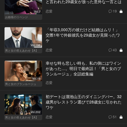
と言われた29歳女が放った意外な一言とは
恋愛
19
Vol.7
お姫様のリベンジ
「年収3,000万の彼だけど結婚はムリ！」
交際1年で外銀彼氏を29歳女が見限ったワ
ケ
Vol.196
恋愛
43
男と女の答えあわせ【A】
幸せな時も悲しい時も、私の側にはワイン
があった…。明日で最終話！「男と女のブ
ランルージュ」全話総集編
Vol.19
恋愛
男と女のブランルージュ
初デートは溜池山王のダイニングバー。32
歳男がレストラン選びで28歳女に引かれた
ワケ
Vol.202
恋愛
51
男と女の答えあわせ【A】