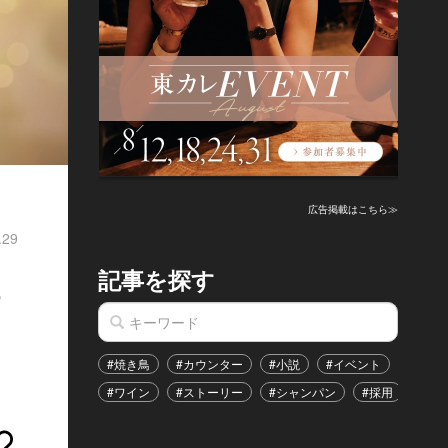
広告掲載はこちら≫
.29
記事を探す
も
#焼き鳥
#カウンター
#小説
#イベント
#港区
#ワイン
#ストーリー
#シャンパン
#採用
#恋