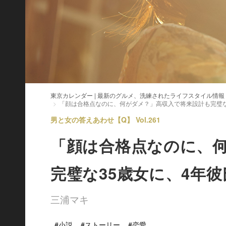
東京カレンダー | 最新のグルメ、洗練されたライフスタイル情報
「顔は合格点なのに、何がダメ？」高収入で将来設計も完璧な
男と女の答えあわせ【Q】 Vol.261
「顔は合格点なのに、
完璧な35歳女に、4年
三浦マキ
#小説
#ストーリー
#恋愛