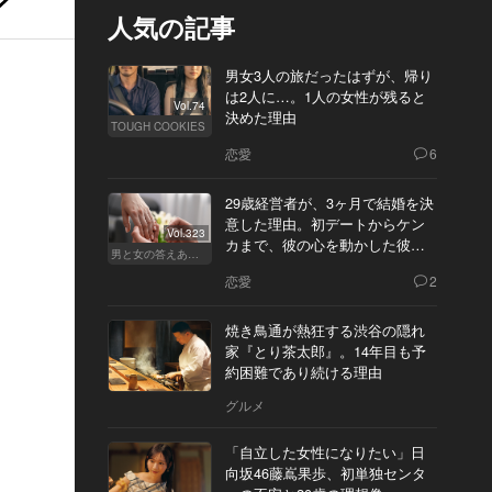
人気の記事
男女3人の旅だったはずが、帰り
は2人に…。1人の女性が残ると
Vol.74
決めた理由
TOUGH COOKIES
恋愛
6
29歳経営者が、3ヶ月で結婚を決
意した理由。初デートからケン
Vol.323
カまで、彼の心を動かした彼女
男と女の答えあわせ【Q】
の態度とは
恋愛
2
焼き鳥通が熱狂する渋谷の隠れ
家『とり茶太郎』。14年目も予
約困難であり続ける理由
グルメ
「自立した女性になりたい」日
向坂46藤嶌果歩、初単独センタ