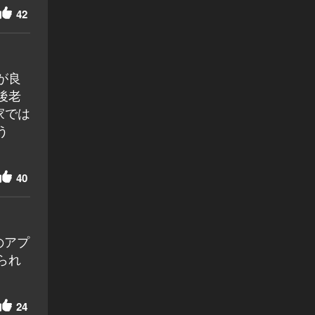
42
が良
後老
家では
う
40
のアプ
られ
24