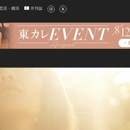
新のグルメ、洗練されたライフスタイル情報
恋活・婚活
月刊誌