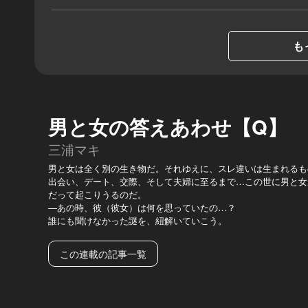
も
男と女の答えあわせ【Q】
三浦マキ
男と女は全く別の生き物だ。それゆえに、スレ違いは生まれるも
出会い、デート、交際、そして夫婦に至るまで…この世に男と女
だって起こりうるのだ。
—あの時、彼（彼女）は何を思っていたの…？
誰にも聞けなかった謎を、紐解いていこう。
この連載の記事一覧