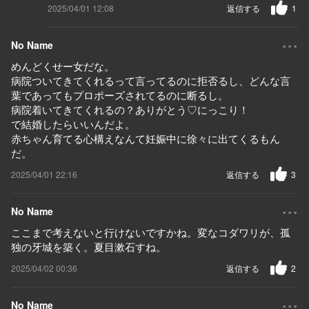
2025/04/01 12:08
返信する
1
...
No Name
めんどくせー女だな。
病院ついてきてくれるって言ってるのに拒否るし、どんな言
葉であってもプロポーズされてるのに断るし。
病院着いてきてくれるの？ありがとう♡にっこり！
で結婚したらいいんだよ。
赤ちゃん育てる心構えなんて妊娠中に徐々に出てくるもん
だ。
2025/04/01 22:16
返信する
3
...
No Name
ここまで考えないと行けないですかね。変なコダワリが、孤
独の牙城を築く。夏目漱石すね。
2025/04/02 00:36
返信する
2
...
No Name