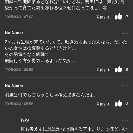
雨降って地固まるとなればいいけどね。明里には、妹だけ可
愛がって育てた親を忘れる位幸せになってほしい🥺
2025/03/31 07:02
返信する
17
...
No Name
2ヶ月も生理が来ていなくて、吐き気もあったんなら、だいた
いの女性は検査薬すると思うけど…
その勇気もなく病院て
病院行く方が勇気いるような気が…
2025/03/31 09:59
返信する
15
...
No Name
明里は何でもごちゃごちゃ考え過ぎなんだよ。
2025/03/31 05:58
返信する
13
...
ねね
何も考えずに浅はかな行動するアホよりよっぽどいい