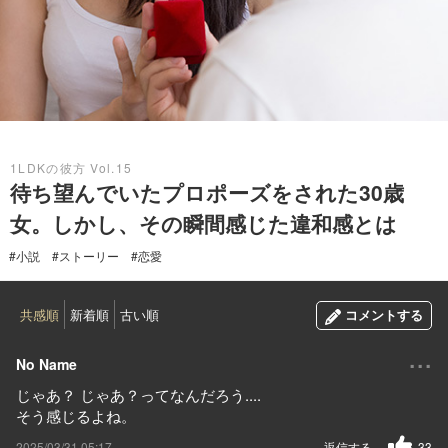
2025.03.31
1LDKの彼方 Vol.15
待ち望んでいたプロポーズをされた30歳
女。しかし、その瞬間感じた違和感とは
#小説
#ストーリー
#恋愛
共感順
新着順
古い順
コメントする
...
No Name
じゃあ？ じゃあ？ってなんだろう....
そう感じるよね。
2025/03/31 05:17
返信する
33