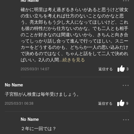
No Name
確かに明里は考え過ぎるきらいがあると思うけど彼女
の生い立ちを考えれば仕方のないことなのかなと思
う。亮太郎ももう少し大人になってほしいけど、これ
も彼の特性だから仕方ないのかな。でも二人とも相手
のことが好きなのは間違いないから、きちんと向き合
ってしっかり話し合って進んで行ってほしい。スニー
カーをどうするのかも、どちらか一人の思い込みだけ
で決めるのではなく、ちゃんと話をして二人で決めれ
ばいい。2人の人間
...続きを見る
2025/03/31 14:07
返信する
3
...
No Name
子宮頸がん検査は毎年受けましょう。
2025/03/31 06:38
返信する
9
...
No Name
２年に一回では？