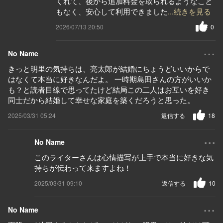
くれて、後から追加料金を取られるようなこと
もなく、安心して利用できました
...続きを見る
2026/07/13 20:50
0
...
No Name
きっと明里の気持ちは、亮太郎が結婚にちょうどいいからで
はなくて本当に好きなんだよ。 一時期島田さんの方がいいか
も？と読者目線で思ってたけど結局この二人はお互いを好き
同士だから結婚して幸せな家庭を築くだろうと思った。
2025/03/31 05:24
返信する
18
...
No Name
このライターさんは心情描写が上手で本当に好きな気
持ちが伝わって来ますよね！
2025/03/31 09:10
返信する
10
...
No Name