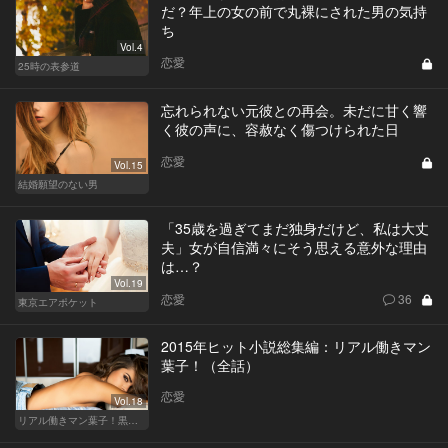
だ？年上の女の前で丸裸にされた男の気持
ち
Vol.4
恋愛
25時の表参道
忘れられない元彼との再会。未だに甘く響
く彼の声に、容赦なく傷つけられた日
恋愛
Vol.15
結婚願望のない男
「35歳を過ぎてまだ独身だけど、私は大丈
夫」女が自信満々にそう思える意外な理由
は…？
Vol.19
恋愛
36
東京エアポケット
2015年ヒット小説総集編：リアル働きマン
葉子！（全話）
恋愛
Vol.18
リアル働きマン葉子！黒革の編集手帳 written by 内埜さくら