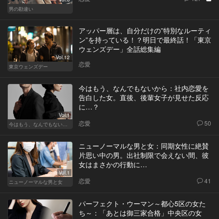
男の勘違い
アッパー層は、自分だけの”特別なルーティ
ン”を持っている！？明日で最終話！「東京
ウェンズデー」全話総集編
Vol.12
恋愛
東京ウェンズデー
今はもう、なんでもないから：社内恋愛を
告白した女。直後、後輩女子が見せた反応
に…？
Vol.1
恋愛
50
今はもう、なんでもないから
ニューノーマルな男と女：同期女性に絶賛
片思い中の男。出社制限で会えない間、彼
女はまさかの行動に…
Vol.1
恋愛
41
ニューノーマルな男と女
パーフェクト・ウーマン～都心5区の女た
ち～：「あとは御三家合格」中央区の女