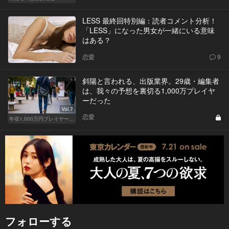
LESS 最終回特別編：読者コメント分析！
「LESS」になった男女が一緒にいる意味
はある？
恋愛
9
斜陽と言われる、出版業界。29歳・編集者
は、我々の予想を裏切る1,000万プレイヤ
ーだった
Vol.7
恋愛
年収1,000万円プレイヤーの家計簿
フォローする