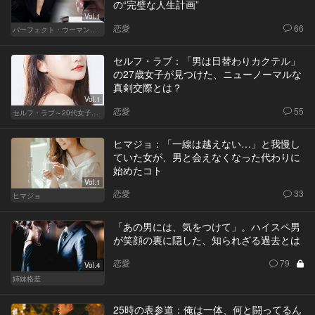
の“完璧な人生計画”
Vol.1
恋愛
66
パーフェクト・ウーマン～都心5区の女たち～
セルフ・ラブ：「男は日替わりカクテル」
の27歳女子が見つけた、ニューノーマルな
真剣交際とは？
Vol.1
恋愛
55
セルフ・ラブ～20代女子の矛盾～
ヒマジョ：「一線は越えない…」と我慢し
ていた女が、男と会えなくなった代わりに
始めたコト
Vol.1
恋愛
33
ヒマジョ
「あの男には、気をつけて」。ハイスペ男
が笑顔の裏に隠した、知られざる過去とは
恋愛
79
Vol.4
姉妹格差
25時の表参道：俺は一体、何と闘ってるん