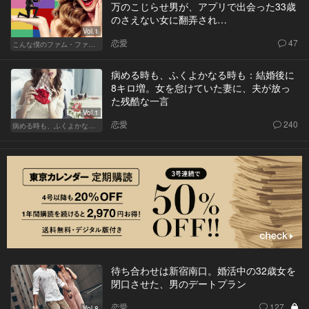
万のこじらせ男が、アプリで出会った33歳
のさえない女に翻弄され…
Vol.1
恋愛
47
こんな僕のファム・ファタル
病める時も、ふくよかなる時も：結婚後に
8キロ増。女を怠けていた妻に、夫が放っ
た残酷な一言
Vol.1
恋愛
240
病める時も、ふくよかなる時も
待ち合わせは新宿南口。婚活中の32歳女を
閉口させた、男のデートプラン
恋愛
127
Vol.8