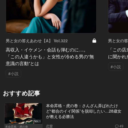
男と女の答えあわせ【A】 Vol.322
男と女の答え
高収入・イケメン・会話も弾むのに…。
「この店
「この人違うかも」と女性が冷める男の“無
に聞かれ
意識の言動”とは
#小説
#小説
おすすめ記事
本命昇格・虎の巻：さんざん弄ばれたけ
ど“都合のイイ関係”を脱却したい…28歳女
が教える必勝法
Vol.1
恋愛
49
本命昇格・虎の巻