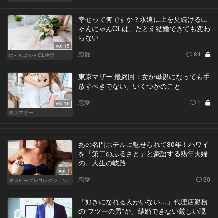
幸せって何ですか？永遠に上を見続けるに
ゃんにゃんOLは、たとえ結婚できても変わ
らない
Vol.15
恋愛
84
にゃんにゃんOL物語
東京マザー 最終回：女が母親になっても手
放すべきでない、いくつかのこと
恋愛
1
Vol.16
東京マザー
あの名門ホテルに魅せられて30年！ハワイ
を「第二のふるさと」と豪語する熟年夫婦
の、人生の岐路
Vol.1
恋愛
30
東京ピープルコレクション
「好きになれる人がいない…」代理店勤務
の“フツーの男”が、結婚できない厳しい現