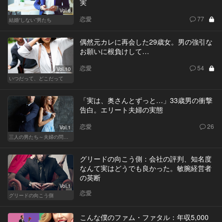
実
Vol.6
恋愛
77
結婚“しない”男たち
偶然元カレに再会した29歳女。男の強引な
お願いに根負けして…
恋愛
54
Vol.10
いつだって、どこだって
「実は、奥さんとずっと…」33歳男の衝撃
告白。エリート夫婦の実態
恋愛
26
Vol.1
三人の男たち～夫婦の問題～
グリードの向こう側：会社の評判、知名度
なんて実はどうでも良かった。敏腕経営者
の英断
Vol.1
恋愛
グリードの向こう側
こんな僕のファム・ファタル：年収5,000