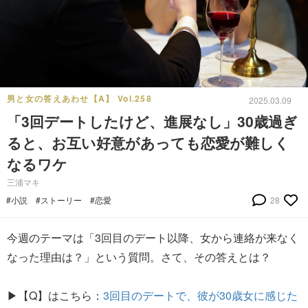
男と女の答えあわせ【A】 Vol.258
2025.03.09
「3回デートしたけど、進展なし」30歳過ぎ
ると、お互い好意があっても恋愛が難しく
なるワケ
三浦マキ
#小説
#ストーリー
#恋愛
28
今週のテーマは「3回目のデート以降、女から連絡が来なく
なった理由は？」という質問。さて、その答えとは？
▶【Q】はこちら：
3回目のデートで、彼が30歳女に感じた