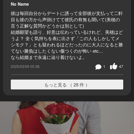
No Name
彼は毎回自分からデートに誘って全部彼が支払って二軒
目も彼の方から声掛けてて彼氏の有無も聞いて(美穂の
言う正解な質問かどうかは別として)
結婚願望も語り、好意は伝わっているけれど、美穂はど
うよ？ 全く気持ちを表に出さず「この人もしかしてメ
シモク？」とも疑われるほどだったのに大人になると勝
てない勝負はしたくない傷つくのが怖い etc…
なら結婚まで永遠に辿り着けないよ。
2025/03/09 05:38
1
47
もっと見る （ 28 件 ）