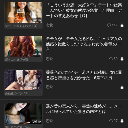
「こういうお店、大好き♡」デート中は楽
しんでいた彼女の態度が急変した理由：デ
ートの答えあわせ【Q】
Vol.10
恋愛
117
デートの答えあわせ【Q】
モテ女が、モテ女たる所以。キャリア女の
嫉妬を蹴散らした“ゆるふわ女”の衝撃の一
言
Vol.10
恋愛
69
崖っぷち妊活物語
薔薇色のバツイチ：若さとは残酷。女に罪
悪感と謙虚さを抱かせた、6歳下の男
恋愛
Vol.11
薔薇色のバツイチ
遥か昔の恋人から、突然の連絡が…。メー
ルに綴られていた驚きの内容とは
恋愛
27
Vol.10
男たちの恋愛反省会