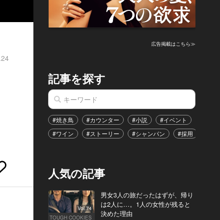
広告掲載はこちら≫
.24
記事を探す
#焼き鳥
#カウンター
#小説
#イベント
#港区
#ワイン
#ストーリー
#シャンパン
#採用
#恋
人気の記事
男女3人の旅だったはずが、帰り
は2人に…。1人の女性が残ると
Vol.74
決めた理由
TOUGH COOKIES