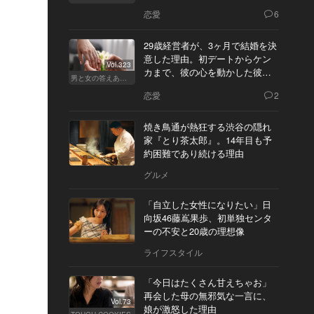
恋愛
6
29歳経営者が、3ヶ月で結婚を決
意した理由。初デートからケン
Vol.323
カまで、彼の心を動かした彼女
男と女の答えあわせ【Q】
の態度とは
恋愛
2
焼き鳥通が熱狂する渋谷の隠れ
家『とり茶太郎』。14年目も予
約困難であり続ける理由
グルメ
「自立した女性になりたい」日
向坂46藤嶌果歩、初単独センタ
ーの不安と20歳の理想像
ライフスタイル
「今日はたくさん甘えちゃお」
再会した母の無邪気な一言に、
Vol.73
娘が激怒した理由