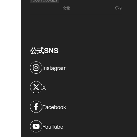
TOUGH COOKIES
恋愛
9
公式SNS
Instagram
X
Facebook
YouTube