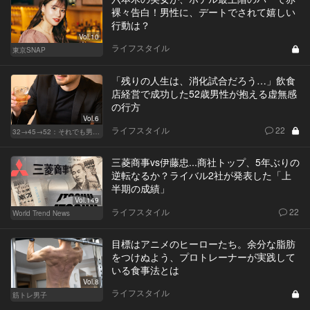
裸々告白！男性に、デートでされて嬉しい
行動は？
Vol.10
ライフスタイル
東京SNAP
「残りの人生は、消化試合だろう…」飲食
店経営で成功した52歳男性が抱える虚無感
の行方
Vol.6
ライフスタイル
22
32→45→52：それでも男は完成しない。
三菱商事vs伊藤忠...商社トップ、5年ぶりの
逆転なるか？ライバル2社が発表した「上
半期の成績」
Vol.149
ライフスタイル
22
World Trend News
目標はアニメのヒーローたち。余分な脂肪
をつけぬよう、プロトレーナーが実践して
いる食事法とは
Vol.8
ライフスタイル
筋トレ男子