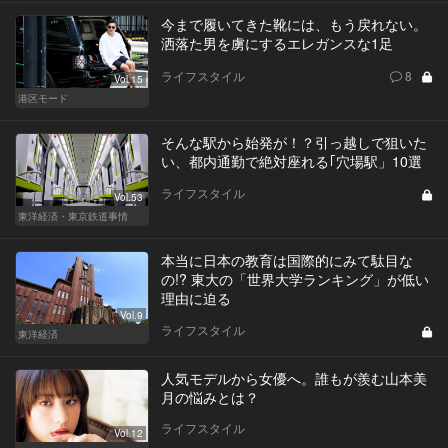
今まで履いてきた靴には、もう戻れない。
洒落た男を虜にするエレガンスな1足
ライフスタイル
8
Vol.15
港区モード
そんな駅から始発が！？引っ越しで狙いた
い、都内通勤で絶対座れる｢穴場駅」10選
ライフスタイル
Vol.53
東洋経済・東京鉄道事情
本当に日本の教育は国際的にみて駄目な
の!? 東大の「世界大学ランキング」が低い
理由に迫る
Vol.9
ライフスタイル
東洋経済
人気モデルから女優へ。誰もが羨む山本美
月の悩みとは？
ライフスタイル
Vol.12