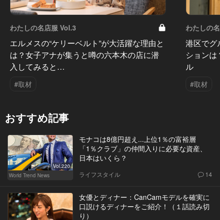
わたしの名店服 Vol.3
わたしの名店
エルメスの“ケリーベルト”が大活躍な理由と
港区でグ
は？女子アナが集うと噂の六本木の店に潜
ションは
入してみると…
ル
#取材
#取材
おすすめ記事
モナコは8億円超え...上位1％の富裕層
「1％クラブ」の仲間入りに必要な資産、
日本はいくら？
Vol.220
ライフスタイル
14
World Trend News
女優とディナー：CanCamモデルを確実に
口説けるディナーをご紹介！（１話読み切
り）