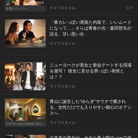
Vol.2
ライフスタイル
1
女優とディナー
「東カレっぽい洒落た内装で、いいムード
になって…」さらば青春の光・森田哲矢が
語る、甘い思い出
ライフスタイル
ニューヨークが美女と密会デートする現場
を激写！ 彼女に見せる男っぽい表情と
は！？
ライフスタイル
青山に誕生した“ゆらぎ”サウナで癒され
る。女性だけでも入りやすい都心のオアシ
スへ
Vol.1
ライフスタイル
TOKYO CALENDAR SAUNA CLUB ― トウカレ サウナクラブ ―
六本木の美女が、ホテル最上階のバーで赤