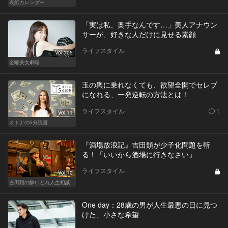
表紙カレンダー
「実は私、奥手なんです…」美人アナウン
サーが、好きな人だけに見せる素顔
ライフスタイル
Vol.105
金曜美女劇場
玉の輿に乗れなくても、欲望全開でセレブ
になれる、一発逆転の方法とは！
ライフスタイル
1
Vol.11
オトナの5分読書
『酒場放浪記』吉田類が少子化問題を斬
る！「いいから酒場に行きなさい」
ライフスタイル
Vol.10
吉田類の酔いどれ人生相談
One day：28歳の男が人生最悪の日に見つ
けた、小さな希望