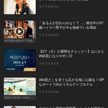
ライフスタイル
「ある人が忘れられなくて…」婚活中の37
歳ハイスペ男子が今も独身でいる理由
ライフスタイル
Vol.7
東京独身白書2024 予告編
【2/7（火）の運勢をチェック！】なにかと
神経質になりやすい日
ライフスタイル
360度どこを見ても広がる海に心躍る！VIP
なボートで向かうモルディブホテル
ライフスタイル
Vol.10
Editor's Choice～hotel～