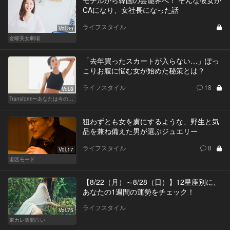
モデルから韓国の芸能界へ！ そんな彼女が
CAになり、女社長になった話
ライフスタイル
Vol.36
金曜美女劇場
「去年買ったスカートが入らない…」ぽっ
こりお腹に悩む女が始めた秘策とは？
ライフスタイル
18
Vol.8
Transform〜あなたは今の自分に満足してますか？〜
狙わずとも女を虜にするような、野生と気
品を兼ね備えた男が選ぶジュエリー
ライフスタイル
8
Vol.17
港区モード
【8/22（月）～8/28（日）】12星座別に、
あなたの1週間の運勢をチェック！
ライフスタイル
Vol.75
東カレ週間占い