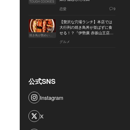
TOUGH COOKIES
恋愛
9
【贅沢な穴場ランチ】本店では
大行列の焼き鳥丼が並ばずに食
Vol.7
せる！？『伊勢廣 赤坂山王店』
焼き鳥が艶めいてきた
へ
グルメ
公式SNS
Instagram
X