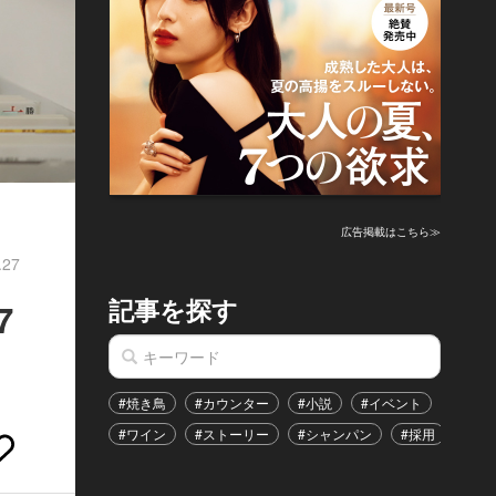
広告掲載はこちら≫
.27
記事を探す
7
#焼き鳥
#カウンター
#小説
#イベント
#港区
#ワイン
#ストーリー
#シャンパン
#採用
#恋