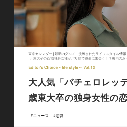
東京カレンダー | 最新のグルメ、洗練されたライフスタイル情報
東大卒の27歳独身女性がバリ島で運命に出会う！？梅雨のお
Editor's Choice～life style～ Vol.13
大人気「バチェロレッテ
歳東大卒の独身女性の
#ニュース
#恋愛