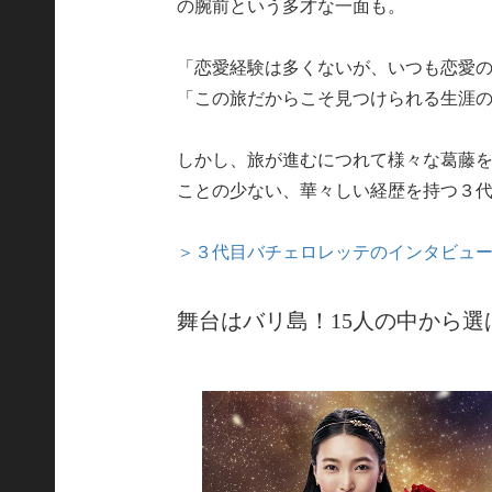
の腕前という多才な一面も。
「恋愛経験は多くないが、いつも恋愛
「この旅だからこそ見つけられる生涯
しかし、旅が進むにつれて様々な葛藤
ことの少ない、華々しい経歴を持つ３
＞３代目バチェロレッテのインタビュ
舞台はバリ島！15人の中から