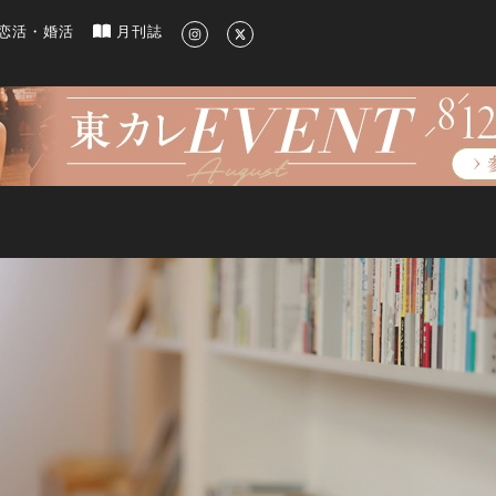
新のグルメ、洗練されたライフスタイル情報
恋活・婚活
月刊誌