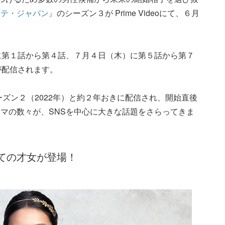
ッテ・ジャパン』
のシーズン３が Prime Videoにて、６月
。
に第１話から第４話、７月４日（木）に第５話から第７
が配信されます。
ーズン２（2022年）と約２年おきに配信され、開始直後
マの数々が、SNSを中心に大きな話題をさらってきま
ての才女が登場！