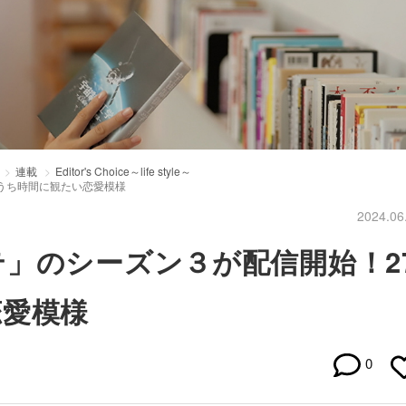
連載
Editor's Choice～life style～
うち時間に観たい恋愛模様
2024.06
」のシーズン３が配信開始！2
恋愛模様
0