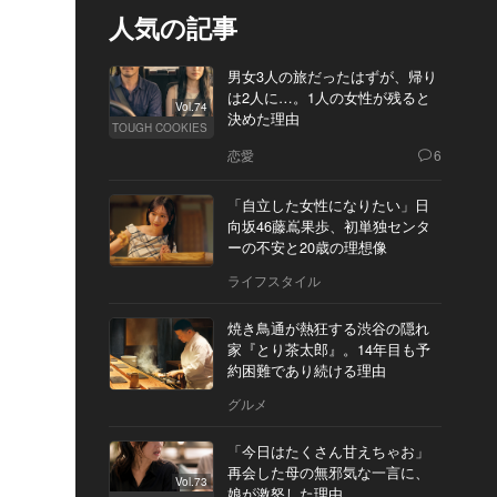
人気の記事
男女3人の旅だったはずが、帰り
は2人に…。1人の女性が残ると
Vol.74
決めた理由
TOUGH COOKIES
恋愛
6
「自立した女性になりたい」日
向坂46藤嶌果歩、初単独センタ
ーの不安と20歳の理想像
ライフスタイル
焼き鳥通が熱狂する渋谷の隠れ
家『とり茶太郎』。14年目も予
約困難であり続ける理由
グルメ
「今日はたくさん甘えちゃお」
再会した母の無邪気な一言に、
Vol.73
娘が激怒した理由