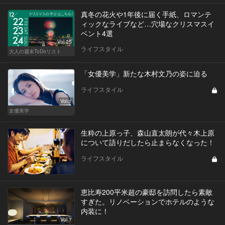
真冬の花火や1年後に届く手紙、ロマンテ
ィックなライブなど…穴場なクリスマスイ
ベント4選
Vol.25
ライフスタイル
大人の週末ToDoリスト
「女優美学」新たな木村文乃の姿に迫る
ライフスタイル
Vol.1
女優美学
生粋の上原っ子、森山直太朗が代々木上原
について語りだしたら止まらなくなった！
ライフスタイル
恵比寿200平米超の豪邸を訪問したら素敵
すぎた。リノベーションでホテルのような
内装に！
Vol.7