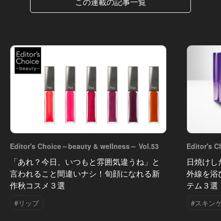
この連載の記事一覧
Editor's Choice～beauty & wellness～ Vol.53
Editor's 
「あれ？今日、いつもと雰囲気違うね」と
日焼けし
言われること間違いナシ！旬顔になれる新
外線を浴
作秋コスメ３選
テム３選
#リップ
#スキン