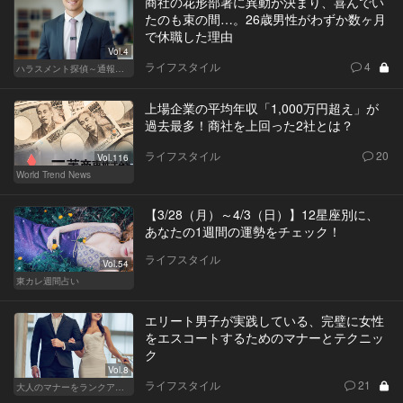
商社の花形部署に異動が決まり、喜んでい
たのも束の間…。26歳男性がわずか数ヶ月
で休職した理由
Vol.4
ライフスタイル
4
ハラスメント探偵～通報編～
上場企業の平均年収「1,000万円超え」が
過去最多！商社を上回った2社とは？
ライフスタイル
20
Vol.116
World Trend News
【3/28（月）～4/3（日）】12星座別に、
あなたの1週間の運勢をチェック！
ライフスタイル
Vol.54
東カレ週間占い
エリート男子が実践している、完璧に女性
をエスコートするためのマナーとテクニッ
ク
Vol.8
ライフスタイル
21
大人のマナーをランクアップせよ