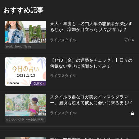
おすすめ記事
東大・早慶も…名門大学の志願者が減少す
るなか、増加が目立った“人気大学”は？
ライフスタイル
14
Vol.237
World Trend News
【1/13（金）の運勢をチェック！】日々の
何気ない幸せに感謝をしてみて
ライフスタイル
スタイル抜群なヨガ美女インスタグラマ
ー。国境も超えて彼女に会いに来る男も!?
ライフスタイル
Vol.5
インスタグラマー50の秘密