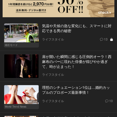
気温や天候の急な変化にも、スマートに対
応できる男の秘密
ライフスタイル
13
Vol.21
港区モード
扉が開いた瞬間に感じる圧倒的オーラ！西
麻布のバーに現れた俳優が煌びやか過ぎ
て、時が止まった！
ライフスタイル
理想のシチュエーション1位は…婚約カッ
プルのプロポーズ最新事情！
ライフスタイル
10
Vol.251
World Trend News