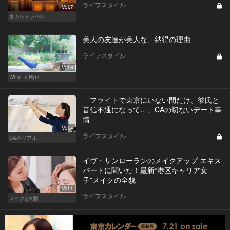
ライフスタイル
Vol.7
東カレトラベル
美人の友達が美人な、納得の理由
ライフスタイル
Vol.8
What Is Hip?
「フライトで東京にいない間だけ、彼氏と
音信不通になって…」CAの切ないデート事
情
Vol.4
ライフスタイル
CAのリアル
イヴ・サンローランのメイクアップ エキス
パートに聞いた！最新“港区キャリア女
子”メイクの全貌
Vol.1
ライフスタイル
メイクが9割