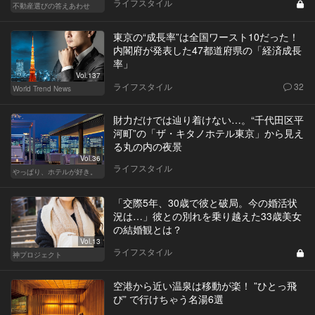
ライフスタイル
不動産選びの答えあわせ
東京の“成長率”は全国ワースト10だった！
内閣府が発表した47都道府県の「経済成長
率」
Vol.137
ライフスタイル
32
World Trend News
財力だけでは辿り着けない…。“千代田区平
河町”の「ザ・キタノホテル東京」から見え
る丸の内の夜景
Vol.36
ライフスタイル
やっぱり、ホテルが好き。
「交際5年、30歳で彼と破局。今の婚活状
況は…」彼との別れを乗り越えた33歳美女
の結婚観とは？
Vol.13
ライフスタイル
神プロジェクト
空港から近い温泉は移動が楽！ ”ひとっ飛
び” で行けちゃう名湯6選