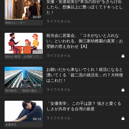
女優・安達祐実が“本当の自分”をさらけ出
したら、想像以上に艶っぽくてドキっとし
た！
Vol.57
ライフスタイル
表紙カレンダー
枝光会に若葉会。「コネがないと入れな
い」といわれる、御三家幼稚園の真実：お
受験の答え合わせ【A】
Vol.25
ライフスタイル
現代の“教育・お受験”リアルドキュメント
お願いだから来ないでくれ！就活になると
湧いてくる「超二流の就活生」の７大特徴
はこれだ！
Vol.25
ライフスタイル
東洋経済：『最強の働き方』『一流の育て方』
「女優美学」 この子は誰？ 強さと愛くる
しさが共存する台湾の新星
ライフスタイル
Vol.12
女優美学