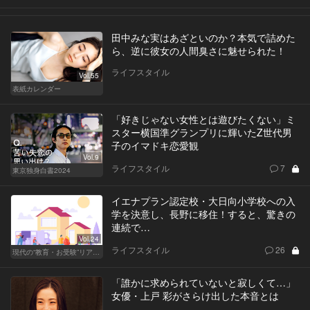
田中みな実はあざといのか？本気で詰めた
ら、逆に彼女の人間臭さに魅せられた！
ライフスタイル
Vol.55
表紙カレンダー
「好きじゃない女性とは遊びたくない」ミ
スター横国準グランプリに輝いたZ世代男
子のイマドキ恋愛観
Vol.9
ライフスタイル
7
東京独身白書2024
イエナプラン認定校・大日向小学校への入
学を決意し、長野に移住！すると、驚きの
連続で…
Vol.24
ライフスタイル
26
現代の“教育・お受験”リアルドキュメント
「誰かに求められていないと寂しくて…」
女優・上戸 彩がさらけ出した本音とは