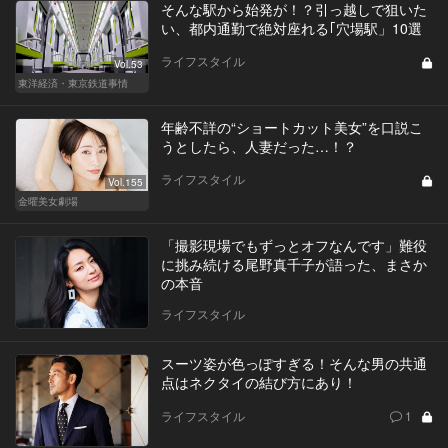
そんな駅から始発が！？引っ越しで狙いた
い、都内通勤で絶対座れる｢穴場駅」10選
ライフスタイル
Vol.53
東洋経済・東京鉄道事情
年齢不詳の“ショートカット美女”を口説こ
うとしたら、人妻だった…！？
ライフスタイル
Vol.155
金曜美女劇場
「撮影現場でもずっとオフなんです」難役
に挑み続ける尾野真千子が語った、まさか
の本音
ライフスタイル
スーツ姿が色っぽすぎる！そんな男の共通
点はネクタイの結び方にあり！
ライフスタイル
1