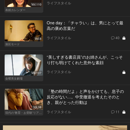
ライフスタイル
Vol.110
表紙カレンダー
One day：「チャラい」は、男にとって最
高の褒め言葉だ
ライフスタイル
40
Vol.6
港区モード
“美しすぎる書店員”のお姉さんが、こっそ
り打ち明けてくれた意外な素顔
ライフスタイル
Vol.107
金曜美女劇場
「塾の時間だよ」と声をかけても、息子の
反応がない…。中受撤退を考えたそのと
き、親がとった行動は
Vol.38
ライフスタイル
11
現代の“教育・お受験”リアルドキュメント