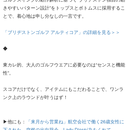
きやすいパターン設計”をトップスとボトムスに採用するこ
とで、着心地は申し分なしの一言です。
「ブリヂストンゴルフ アルティコア」の詳細を見る＞＞
◆
東カレ的、大人のゴルフウエアに必要なのは“センスと機能
性”。
スコアだけでなく、アイテムにもこだわることで、ワンラ
ンク上のラウンドが叶うはず！
▶他にも：
「来月から営業ね」航空会社で働く26歳女性に
下された、突然の出向辞令。Lady Diorが力をくれて…