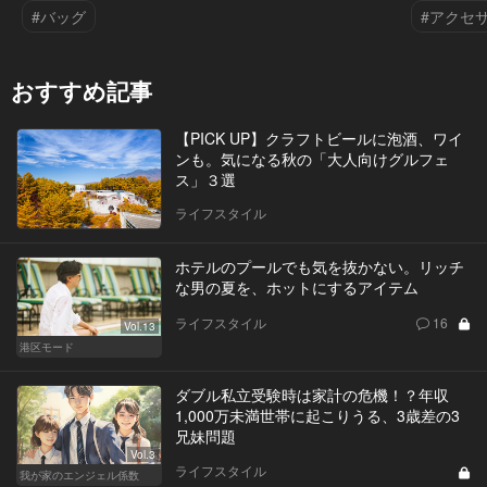
#バッグ
#アクセ
おすすめ記事
【PICK UP】クラフトビールに泡酒、ワイ
ンも。気になる秋の「大人向けグルフェ
ス」３選
ライフスタイル
ホテルのプールでも気を抜かない。リッチ
な男の夏を、ホットにするアイテム
ライフスタイル
16
Vol.13
港区モード
ダブル私立受験時は家計の危機！？年収
1,000万未満世帯に起こりうる、3歳差の3
兄妹問題
Vol.3
ライフスタイル
我が家のエンジェル係数