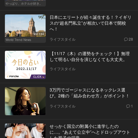
やっぱり、ホテルが好き。
日本にエリートが続々誕生する！？イギリ
スの“超名門私立”が相次いで日本で開校
へ！
Vol.134
ライフスタイル
28
World Trend News
【11/17（木）の運勢をチェック！】無理
して明るい自分を演じなくても大丈夫。
ライフスタイル
3万円でゴージャスになるネックレス選
び。2種の「組み合わせ方」がポイント！
ライフスタイル
1
せっかく国立の附属小に進学したの
に…。“あえて公立中”へとドロップアウト
した親子の深意