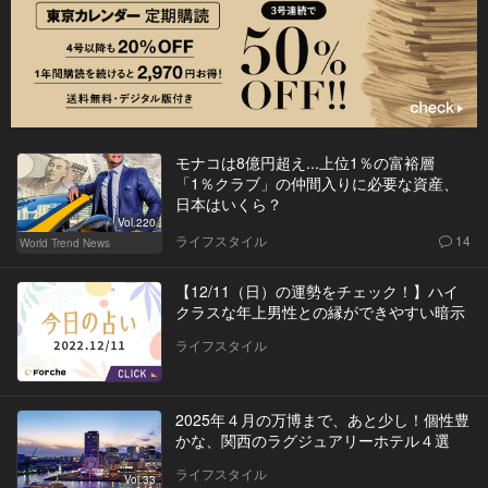
モナコは8億円超え...上位1％の富裕層
「1％クラブ」の仲間入りに必要な資産、
日本はいくら？
Vol.220
ライフスタイル
14
World Trend News
【12/11（日）の運勢をチェック！】ハイ
クラスな年上男性との縁ができやすい暗示
ライフスタイル
2025年４月の万博まで、あと少し！個性豊
かな、関西のラグジュアリーホテル４選
ライフスタイル
Vol.33