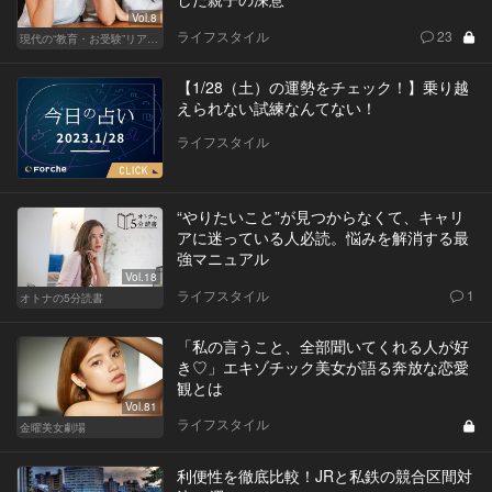
Vol.8
ライフスタイル
23
現代の“教育・お受験”リアルドキュメント
【1/28（土）の運勢をチェック！】乗り越
えられない試練なんてない！
ライフスタイル
“やりたいこと”が見つからなくて、キャリ
アに迷っている人必読。悩みを解消する最
強マニュアル
Vol.18
ライフスタイル
1
オトナの5分読書
「私の言うこと、全部聞いてくれる人が好
き♡」エキゾチック美女が語る奔放な恋愛
観とは
Vol.81
ライフスタイル
金曜美女劇場
利便性を徹底比較！JRと私鉄の競合区間対