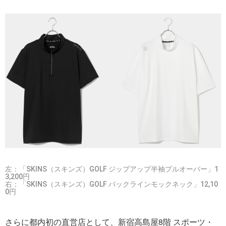
左：「SKINS（スキンズ）GOLF ジップアップ半袖プルオーバー」1
3,200円
右：「SKINS（スキンズ）GOLF バックラインモックネック」12,10
0円
さらに都内初の直営店として、新宿高島屋8階 スポーツ・