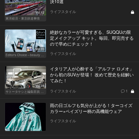
決10選
ライフスタイル
Vol.12
東洋経済・東京鉄道事情
絶妙なカラーが可愛すぎる、SUQQUの限
定メイクアップ キット。毎回、即完売する
ので早めにチェック！
Vol.20
ライフスタイル
Editor's Choice～beauty & wellness～
イタリア人が心酔する「アルファ ロメオ」
から初のSUVが登場！ 改めて歴史を紐解い
てみた！
Vol.38
ライフスタイル
1
サトータケシと編集部員 船山の"CAR GENTSへの道"
雨の日ゴルフも気分が上がる！ターコイズ
カラー×ペイズリー柄の高機能ウェア
ライフスタイル