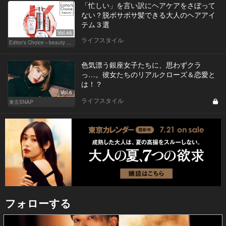
「忙しい」を言い訳にヘアケアをさぼって
ない？脱ボサボサ髪できる大人のヘアアイ
テム３選
Vol.46
ライフスタイル
Editor's Choice～beauty & wellness～
色気漂う銀座女子たちに、思わずクラ
っ…。彼女たちのリアルクローズ＆恋愛と
は！？
Vol.6
ライフスタイル
東京SNAP
フォローする