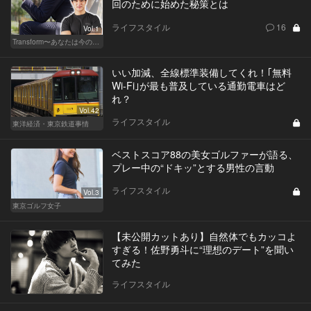
回のために始めた秘策とは
ライフスタイル
16
Vol.1
Transform〜あなたは今の自分に満足してますか？〜
いい加減、全線標準装備してくれ！｢無料
Wi-Fi｣が最も普及している通勤電車はど
れ？
Vol.42
ライフスタイル
東洋経済・東京鉄道事情
ベストスコア88の美女ゴルファーが語る、
プレー中の“ドキッ”とする男性の言動
ライフスタイル
Vol.3
東京ゴルフ女子
【未公開カットあり】自然体でもカッコよ
すぎる！佐野勇斗に“理想のデート”を聞い
てみた
ライフスタイル