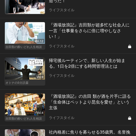
迫った！
ライフスタイル
『酒場放浪記』吉田類が超多忙な社会人に
一言「仕事量をさらに倍に増やしなさ
い！」
Vol.12
ライフスタイル
吉田類の酔いどれ人生相談
帰宅後ルーティンで、新しい人生が始ま
る。1日を2倍にする時間管理法とは
ライフスタイル
Vol.9
オトナの5分読書
『酒場放浪記』の吉田 類が酒を片手に語る
「生命体はペットより昆虫を愛せ」という
主張
Vol.4
ライフスタイル
吉田類の酔いどれ人生相談
社内格差に焦りを募らせる35歳男。名誉挽