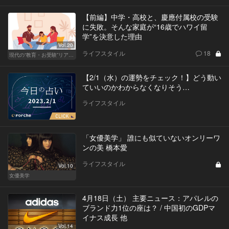
【前編】中学・高校と、慶應付属校の受験
に失敗。そんな家庭が“16歳でハワイ留
学”を決意した理由
Vol.20
ライフスタイル
18
現代の“教育・お受験”リアルドキュメント
【2/1（水）の運勢をチェック！】どう動い
ていいのかわからなくなりそう…
ライフスタイル
「女優美学」 誰にも似ていないオンリーワ
ンの美 橋本愛
ライフスタイル
Vol.10
女優美学
4月18日（土） 主要ニュース：アパレルの
ブランド力1位の座は？ / 中国初のGDPマ
イナス成長 他
Vol.14