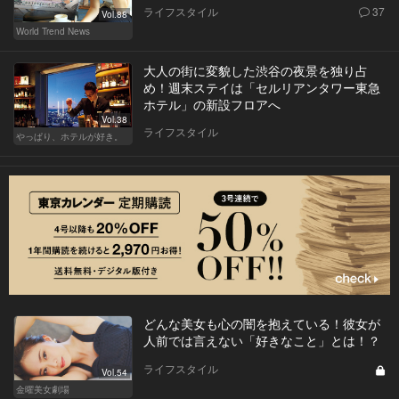
ライフスタイル
37
Vol.88
World Trend News
大人の街に変貌した渋谷の夜景を独り占
め！週末ステイは「セルリアンタワー東急
ホテル」の新設フロアへ
Vol.38
ライフスタイル
やっぱり、ホテルが好き。
どんな美女も心の闇を抱えている！彼女が
人前では言えない「好きなこと」とは！？
ライフスタイル
Vol.54
金曜美女劇場