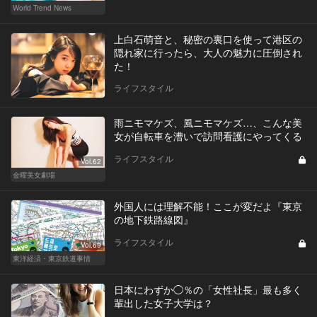
World Trend News
上白石萌音と、秘密の裏口を使って港区の
隠れ家に行ったら、大人の魅力に圧倒され
た！
ライフスタイル
雨ニモマケズ、風ニモマケズ…、こんな美
女が自転車を漕いで訪問看護にやってくる
ライフスタイル
Vol.62
金曜美女劇場
外国人には理解不能！ここが変だよ『東京
の地下鉄路線図』
ライフスタイル
Vol.69
東洋経済・東京鉄道事情
日本にわずか◯％の「女性社長」最も多く
輩出した女子大学は？