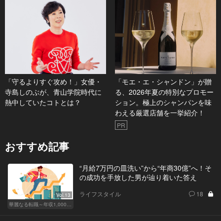
「守るよりすぐ攻め！」女優・
「モエ・エ・シャンドン」が贈
寺島しのぶが、青山学院時代に
る、2026年夏の特別なプロモー
熱中していたコトとは？
ション。極上のシャンパンを味
わえる厳選店舗を一挙紹介！
PR
おすすめ記事
“月給7万円の皿洗い”から“年商30億”へ！そ
の成功を手放した男が辿り着いた答え
ライフスタイル
18
Vol.13
華麗なる転職～年収1,000万超の道～