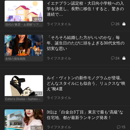
イエナプラン認定校・大日向小学校への入
学を決意し、長野に移住！すると、驚きの
連続で…
Vol.24
ライフスタイル
26
現代の“教育・お受験”リアルドキュメント
「そろそろ結婚した方がいいのかな」毎
年、誕生日のたびに頭をよぎる30代女性の
切実な思い
Vol.8
ライフスタイル
24
友情の賞味期限
ルイ・ヴィトンの新作モノグラムが登場。
どんなスタイルにも似合う、リュクスな“映
え”靴4選
Vol.1
ライフスタイル
Editor's Choice～fashion～
3位は「白金台3丁目」東京で最も“高級”な
住宅地、都が最新ランキング発表！
ライフスタイル
15
Vol.235