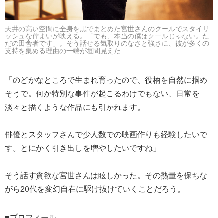
天井の高い空間に全身を黒でまとめた宮世さんのクールでスタイリ
ッシュな佇まいが映える。「でも、本当の僕はクールじゃない。た
だの田舎者です」。そう話せる気取りのなさと強さに、彼が多くの
支持を集める理由の一端が垣間見えた
「のどかなところで生まれ育ったので、役柄を自然に掴め
そうで。何か特別な事件が起こるわけでもない、日常を
淡々と描くような作品にも引かれます。
俳優とスタッフさんで少人数での映画作りも経験したいで
す。とにかく引き出しを増やしたいですね」
そう話す貪欲な宮世さんは眩しかった。その熱量を保ちな
がら20代を変幻自在に駆け抜けていくことだろう。
■プロフィール