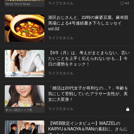
ライフスタイル
44
World Trend News
港区おじさんと、22時の麻婆豆腐。麻布競
馬場による4号連続書き下ろしエッセイ
vol.02
ライフスタイル
【9/5（月）は、考えがまとまらない、言い
たいことを上手く伝えられないかも…】今
日の運勢をチェック！
ライフスタイル
「婚活は20代女子が有利なの…？」年齢を
気にして苦戦していたアラサー女性が、美
女に大変身！
Vol.3
ライフスタイル
東カレ婚活メイク塾
【WEB限定インタビュー】MAZZELの
KAIRYU＆NAOYA＆RANの素顔に、さらに