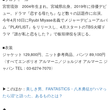
宮世琉弥 2004年生まれ。宮城県出身。2019年に俳優デビ
ュー。ドラマ『恋する母たち』など数々の話題作に出演。
今年4月10日にRyubi Miyase名義でメジャーデビューアルバ
ム『PLAYLIST』をリリースし、4月スタートのTBS火曜ド
ラマ『誰が私と恋をした？』で板垣律役を演じる。
■衣装
ジャケット 129,800円、ニット参考商品、パンツ 89,100円
〈すべてエンポリオ アルマーニ／ジョルジオ アルマーニ ジ
ャパン TEL：03-6274-7070〉
▶このほか：
美しき男、FANTASTICS・八木勇征が“ハマっ
たら沼”と語った、あるものとは？
◆