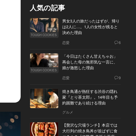
人気の記事
男女3人の旅だったはずが、帰り
は2人に…。1人の女性が残ると
Vol.74
決めた理由
TOUGH COOKIES
恋愛
6
「今日はたくさん甘えちゃお」
再会した母の無邪気な一言に、
Vol.73
娘が激怒した理由
TOUGH COOKIES
恋愛
9
焼き鳥通が熱狂する渋谷の隠れ
家『とり茶太郎』。14年目も予
約困難であり続ける理由
グルメ
【贅沢な穴場ランチ】本店では
大行列の焼き鳥丼が並ばずに食