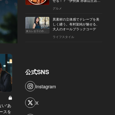
せる！？『伊勢廣 赤坂山王店』
へ
グルメ
異素材の立体感でドレープを美
しく纏う。有村架純が魅せる、
Vol.53
大人のオールブラックコーデ
東カレ女子の作り方
ライフスタイル
公式SNS
Instagram
人気業界の光と闇 Vol.1
X
い“あ
「外資コンサル」はパワポ屋さ
ースを
ん！？ステータスや高収入を求め