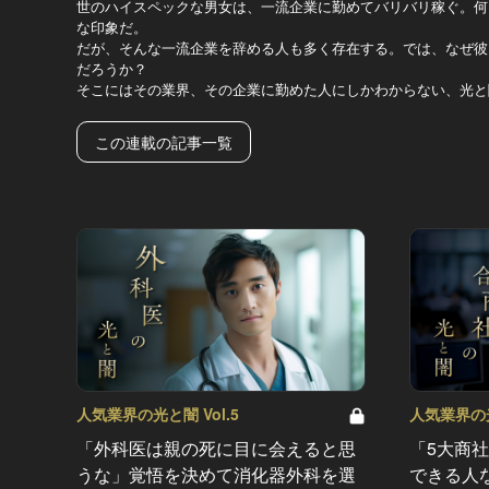
世のハイスペックな男女は、一流企業に勤めてバリバリ稼ぐ。何
な印象だ。
だが、そんな一流企業を辞める人も多く存在する。では、なぜ彼
だろうか？
そこにはその業界、その企業に勤めた人にしかわからない、光と
この連載の記事一覧
人気業界の光と闇 Vol.5
人気業界の光
「外科医は親の死に目に会えると思
「5大商
うな」覚悟を決めて消化器外科を選
できる人