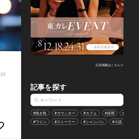
広告掲載はこちら≫
.22
記事を探す
#焼き鳥
#カウンター
#カフェ
#採用
#恋愛
#ワイン
#ストーリー
#シャンパン
#小説
#イ