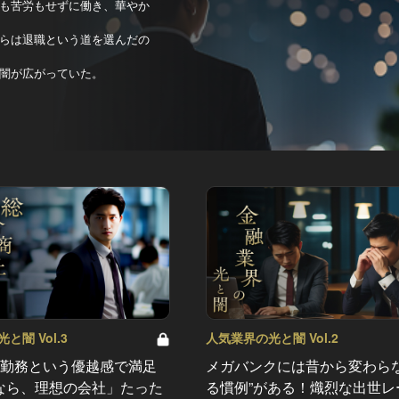
も苦労もせずに働き、華やか
らは退職という道を選んだの
闇が広がっていた。
と闇 Vol.3
人気業界の光と闇 Vol.2
社勤務という優越感で満足
メガバンクには昔から変わらな
なら、理想の会社」たった
る慣例”がある！熾烈な出世レ