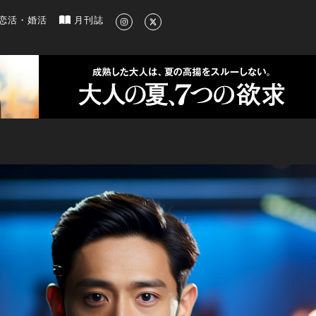
新のグルメ、洗練されたライフスタイル情報
恋活・婚活
月刊誌