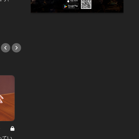
【インター教育のリスク】我が子を
慶應付
通わせて4年目に、母親が感じたヤ
を、徹
バさ
い方が
#教養
#教養
8
男と女の答えあわせ【A】 Vol.308
ってい
結婚願望ゼロだった27歳男性が、交