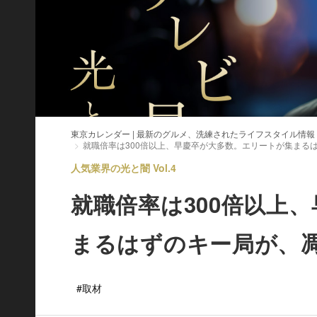
東京カレンダー | 最新のグルメ、洗練されたライフスタイル情報
就職倍率は300倍以上、早慶卒が大多数。エリートが集まる
人気業界の光と闇 Vol.4
就職倍率は300倍以上
まるはずのキー局が、
#取材