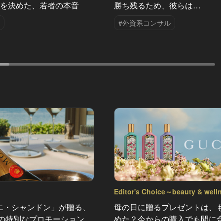
職を決めた、若者の本音
勝ち残るため、彼らは…
#外資系コンサル
Editor's Choice～beauty & wel
Vol.44
エ・シャンドン」が贈る、
母の日に贈るプレゼントは、
夏の特別なプロモーション。
めた？今からの購入でも間に