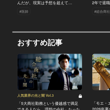
んだが、現実は予想を超えて…
2年で退
#医師
#総合商社
おすすめ記事
人気業界の光と闇 Vol.3
「モエ・
「5大商社勤務という優越感で満足
2026年
できる人なら、理想の会社」たった