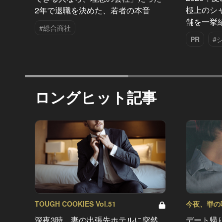
極上のシ
2年で退職を決めた、若者の本音
舗を一挙
#総合商社
PR
#
ロングヒット記事
TOUGH COOKIES Vol.51
今夜、罪の味を
深夜3時、妻の出張先ホテルに突然
デート帰