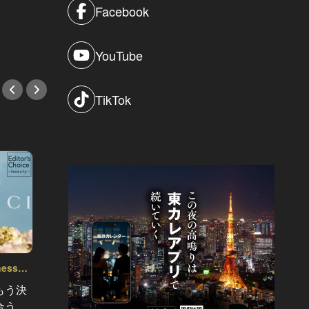
て、日系メーカーからBIG4に転職し
Facebook
た結果…
#外資系コンサル
YouTube
TikTok
lness～
もう決
現代の“教育・お受験”リアルドキュメ
慶應義塾の
合う、
ント Vol.13