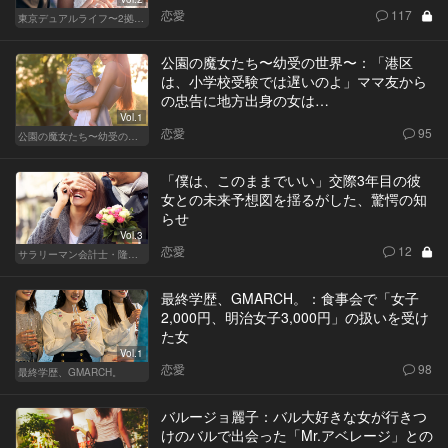
恋愛
117
東京デュアルライフ〜2拠点目を選ぶ大人の事情〜
公園の魔女たち〜幼受の世界〜：「港区
は、小学校受験では遅いのよ」ママ友から
の忠告に地方出身の女は…
Vol.1
恋愛
95
公園の魔女たち〜幼受の世界〜
「僕は、このままでいい」交際3年目の彼
女との未来予想図を揺るがした、驚愕の知
らせ
Vol.3
恋愛
12
サラリーマン会計士・隆一の迷い
最終学歴、GMARCH。：食事会で「女子
2,000円、明治女子3,000円」の扱いを受け
た女
Vol.1
恋愛
98
最終学歴、GMARCH。
バルージョ麗子：バル大好きな女が行きつ
けのバルで出会った「Mr.アベレージ」との