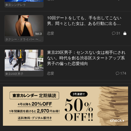
東京シンデレラ
10回デートをしても、手を出してこない
男。悶々とした女は、ある行動に出る…
恋愛
31
Vol.3
タクシー・ドライバー 〜柊舞香〜
東京23区男子：センスない女は相手にされ
ない。時代を創る渋谷区スタートアップ系
男子の偏った恋愛傾向
Vol.1
恋愛
174
東京23区男子