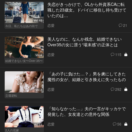
失恋がきっかけで、OLから外資系CAに転
職した23歳女。ドバイに移住し待ち受けて
いたのは…
Vol.15
恋愛
21
今日、私たちはあの街で
美人なのに、なんか残念。結婚できない
Over35の女に漂う“場末感”の正体とは
恋愛
115
Vol.4
結婚できない女〜Over 35〜
「あの子に負けた…？」男を虜にしてきた
魔性の女が、結婚と引き換えに失ったもの
恋愛
292
Vol.2
立場逆転
「知らなかった…」夫の一言がキッカケで
発覚した、女友達との意外な関係
恋愛
56
Vol.11
2人の花嫁