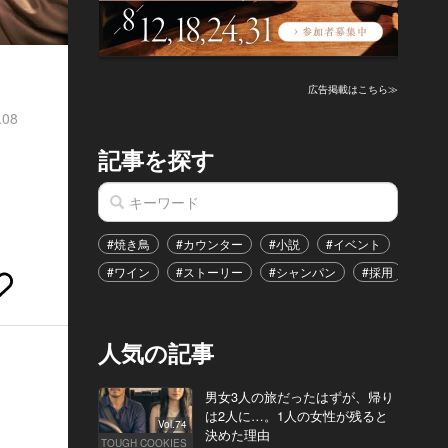
広告掲載はこちら≫
.08
記事を探す
#焼き鳥
#カウンター
#小説
#イベント
#港区
#ワイン
#ストーリー
#シャンパン
#採用
#恋
人気の記事
男女3人の旅だったはずが、帰り
は2人に…。1人の女性が残ると
Vol.74
決めた理由
TOUGH COOKIES