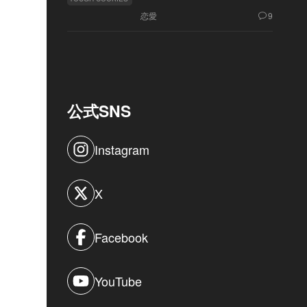
恋愛
9
公式SNS
Instagram
X
Facebook
YouTube