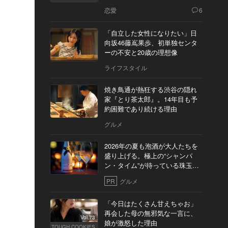
恋愛
6
「自立した女性になりたい」日
向坂46藤嶌果歩、初単独センタ
ーの不安と20歳の理想像
ライフスタイル
焼き鳥通が熱狂する渋谷の隠れ
家『とり茶太郎』。14年目も予
約困難であり続ける理由
グルメ
2026年の夏も泡酒が大人たちを
盛り上げる。極上の“シャンパ
ン・タイム”が待っている珠玉の
10軒
PR
グルメ
「今日はたくさん甘えちゃお」
再会した母の無邪気な一言に、
Vol.73
娘が激怒した理由
TOUGH COOKIES