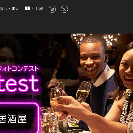
新のグルメ、洗練されたライフスタイル情報
恋活・婚活
月刊誌