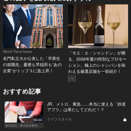
ク
は
World Trend News
「モエ・エ・シャンドン」が贈
名門私立大が公表した「卒業生
る、2026年夏の特別なプロモー
の就職先」慶應も早稲田も“あの
ション。極上のシャンパンを味
企業”がトップ３に急上昇！
わえる厳選店舗を一挙紹介！
PR
おすすめ記事
JR、メトロ、東急……本当に使える「鉄道
アプリ」は果たしてどれだ！？
ライフスタイル
Vol.34
東洋経済・東京鉄道事情