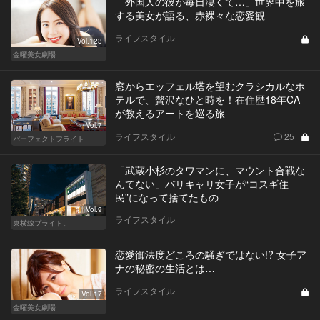
「外国人の彼が毎日凄くて…」世界中を旅
する美女が語る、赤裸々な恋愛観
ライフスタイル
Vol.123
金曜美女劇場
窓からエッフェル塔を望むクラシカルなホ
テルで、贅沢なひと時を！在住歴18年CA
が教えるアートを巡る旅
Vol.7
ライフスタイル
25
パーフェクトフライト
「武蔵小杉のタワマンに、マウント合戦な
んてない」バリキャリ女子が“コスギ住
民”になって捨てたもの
Vol.9
ライフスタイル
東横線プライド。
恋愛御法度どころの騒ぎではない!? 女子ア
ナの秘密の生活とは…
ライフスタイル
Vol.17
金曜美女劇場