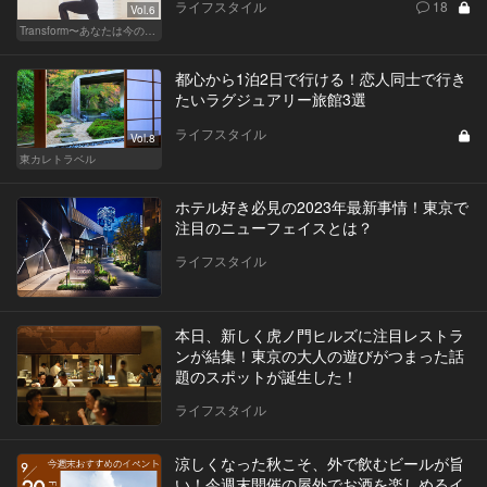
ライフスタイル
18
Vol.6
Transform〜あなたは今の自分に満足してますか？〜
都心から1泊2日で行ける！恋人同士で行き
たいラグジュアリー旅館3選
ライフスタイル
Vol.8
東カレトラベル
ホテル好き必見の2023年最新事情！東京で
注目のニューフェイスとは？
ライフスタイル
本日、新しく虎ノ門ヒルズに注目レストラ
ンが結集！東京の大人の遊びがつまった話
題のスポットが誕生した！
ライフスタイル
涼しくなった秋こそ、外で飲むビールが旨
い！今週末開催の屋外でお酒を楽しめるイ