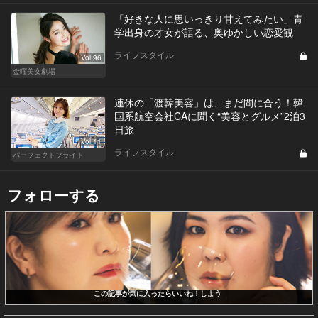
「好きな人に思いっきり甘えてみたい」青
学出身の才女が語る、奥ゆかしい恋愛観
ライフスタイル
Vol.96
金曜美女劇場
連休の「渡韓美容」は、まだ間に合う！韓
国系航空会社CAに聞く“美容とグルメ”2泊3
日旅
Vol.11
ライフスタイル
パーフェクトフライト
フォローする
この記事が気に入ったらいいね！しよう