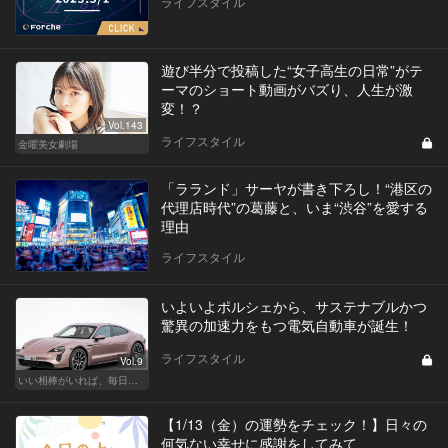
ライフスタイル
遊び半分で投稿した“女子高生の日常”がテ
ーマのショート動画がバズり、人生が激
変！？
Vol.143
ライフスタイル
金曜美女劇場
「ラランド」サーヤが書き下ろし！“港区の
代理店時代”の葛藤と、いま“渋谷”を愛する
理由
ライフスタイル
いよいよポルシェから、サステナブルかつ
驚異の加速力をもつ電気自動車が誕生！
ライフスタイル
Vol.9
いい相棒がいれば、毎日が楽しい。クルマがあるとできること
【1/13（金）の運勢をチェック！】日々の
何気ない幸せに感謝をしてみて