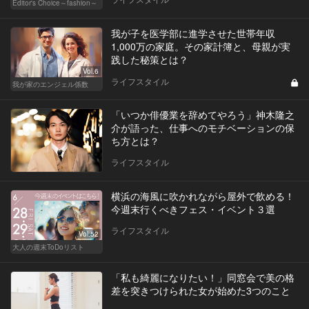
Editor's Choice～fashion～
我が子を医学部に進学させた世帯年収
1,000万の家庭。その家計簿と、母親が実
践した秘策とは？
Vol.6
ライフスタイル
我が家のエンジェル係数
「いつか俳優業を辞めてやろう」神木隆之
介が語った、仕事へのモチベーションの保
ち方とは？
ライフスタイル
横浜の海風に吹かれながら屋外で飲める！
今週末行くべきフェス・イベント３選
ライフスタイル
Vol.52
大人の週末ToDoリスト
「私も綺麗になりたい！」同窓会で美の格
差を突きつけられた女が始めた3つのこと