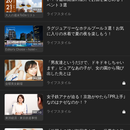
ベント３選
Vol.64
ライフスタイル
大人の週末ToDoリスト
ラグジュアリーなホテルプール３選！お気
に入りの水着で夏の夜を楽しもう！
ライフスタイル
Vol.30
Editor's Choice～hotel～
「男友達というだけで、ドキドキしちゃい
ます」ピュアなあの子が、女の園から飛び
出した先とは
Vol.98
ライフスタイル
金曜美女劇場
女子鉄アナが迫る！京急がやたら｢PR上手｣
なのはナゼなのか！？
ライフスタイル
Vol.10
東洋経済・東京鉄道事情