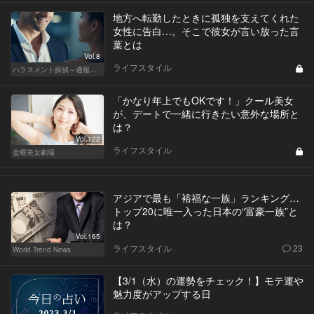
地方へ転勤したときに孤独を支えてくれた
女性に告白…。そこで彼女が言い放った言
葉とは
Vol.8
ライフスタイル
ハラスメント探偵～通報編～
「かなり年上でもOKです！」クール美女
が、デートで一緒に行きたい意外な場所と
は？
Vol.122
ライフスタイル
金曜美女劇場
アジアで最も「裕福な一族」ランキング…
トップ20に唯一入った日本の“富豪一族”と
は？
Vol.165
ライフスタイル
23
World Trend News
【3/1（水）の運勢をチェック！】モテ運や
魅力度がアップする日