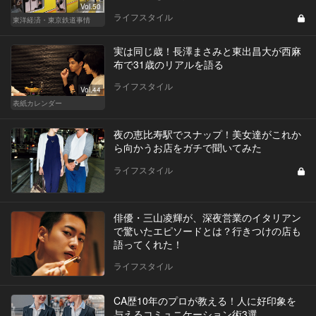
Vol.50
ライフスタイル
東洋経済・東京鉄道事情
実は同じ歳！長澤まさみと東出昌大が西麻
布で31歳のリアルを語る
ライフスタイル
Vol.44
表紙カレンダー
夜の恵比寿駅でスナップ！美女達がこれか
ら向かうお店をガチで聞いてみた
ライフスタイル
俳優・三山凌輝が、深夜営業のイタリアン
で驚いたエピソードとは？行きつけの店も
語ってくれた！
ライフスタイル
CA歴10年のプロが教える！人に好印象を
与えるコミュニケーション術3選