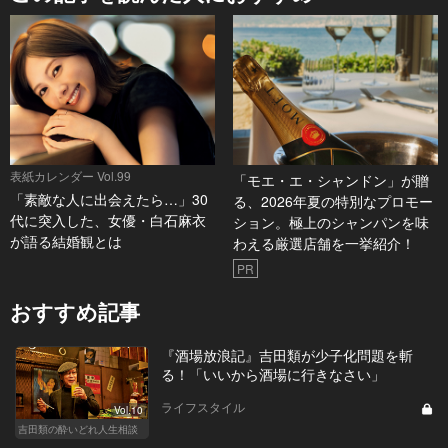
ク
は
表紙カレンダー Vol.99
「モエ・エ・シャンドン」が贈
「素敵な人に出会えたら…」30
る、2026年夏の特別なプロモー
代に突入した、女優・白石麻衣
ション。極上のシャンパンを味
が語る結婚観とは
わえる厳選店舗を一挙紹介！
PR
おすすめ記事
『酒場放浪記』吉田類が少子化問題を斬
る！「いいから酒場に行きなさい」
ライフスタイル
Vol.10
吉田類の酔いどれ人生相談