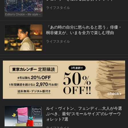
ライフスタイル
Vol.1
Editor's Choice～life style～
「あの時の自分に怒られると思う」俳優・
桐谷健太が、いまを全力で楽しむ理由
ライフスタイル
ルイ・ヴィトン、フェンディ…大人が今選
ぶべき、最旬“スモールサイズ”のレザーウ
ォレット7選
Vol.6
ライフスタイル