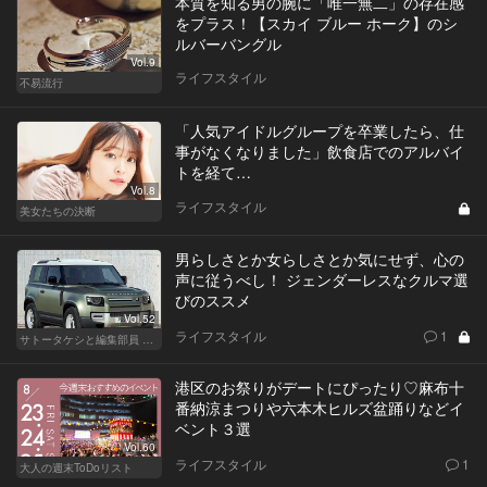
本質を知る男の腕に「唯一無二」の存在感
をプラス！【スカイ ブルー ホーク】のシ
ルバーバングル
Vol.9
ライフスタイル
不易流行
「人気アイドルグループを卒業したら、仕
事がなくなりました」飲食店でのアルバイ
トを経て…
Vol.8
ライフスタイル
美女たちの決断
男らしさとか女らしさとか気にせず、心の
声に従うべし！ ジェンダーレスなクルマ選
びのススメ
Vol.52
ライフスタイル
1
サトータケシと編集部員 船山の"CAR GENTSへの道"
港区のお祭りがデートにぴったり♡麻布十
番納涼まつりや六本木ヒルズ盆踊りなどイ
ベント３選
Vol.60
ライフスタイル
1
大人の週末ToDoリスト