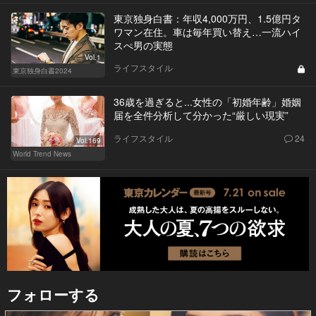
東京独身白書：年収4,000万円、1.5億円タ
ワマン在住。車は毎年買い替え…一流ハイ
スぺ男の実態
Vol.1
ライフスタイル
東京独身白書2024
36歳を過ぎると...女性の「初婚年齢」婚姻
届を全件分析して分かった“厳しい現実”
ライフスタイル
24
Vol.169
World Trend News
フォローする