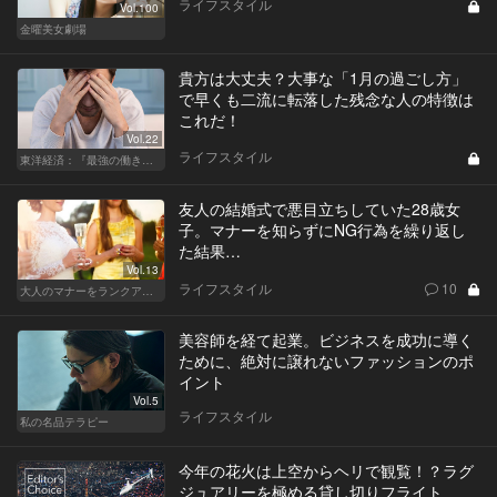
ライフスタイル
Vol.100
金曜美女劇場
貴方は大丈夫？大事な「1月の過ごし方」
で早くも二流に転落した残念な人の特徴は
これだ！
Vol.22
ライフスタイル
東洋経済：『最強の働き方』『一流の育て方』
友人の結婚式で悪目立ちしていた28歳女
子。マナーを知らずにNG行為を繰り返し
た結果…
Vol.13
ライフスタイル
10
大人のマナーをランクアップせよ
美容師を経て起業。ビジネスを成功に導く
ために、絶対に譲れないファッションのポ
イント
Vol.5
ライフスタイル
私の名品テラピー
今年の花火は上空からヘリで観覧！？ラグ
ジュアリーを極める貸し切りフライト