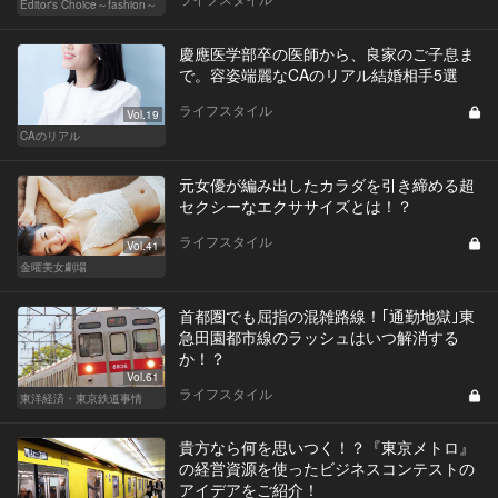
Editor's Choice～fashion～
慶應医学部卒の医師から、良家のご子息ま
で。容姿端麗なCAのリアル結婚相手5選
ライフスタイル
Vol.19
CAのリアル
元女優が編み出したカラダを引き締める超
セクシーなエクササイズとは！？
ライフスタイル
Vol.41
金曜美女劇場
首都圏でも屈指の混雑路線！｢通勤地獄｣東
急田園都市線のラッシュはいつ解消する
か！？
Vol.61
ライフスタイル
東洋経済・東京鉄道事情
貴方なら何を思いつく！？『東京メトロ』
の経営資源を使ったビジネスコンテストの
アイデアをご紹介！