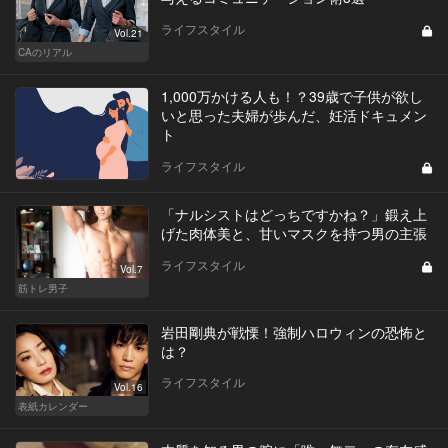
ライフスタイル
Vol.21
CAのリアル
1,000万かける人も！？39歳で子供が欲し
いと思った夫婦が歩んだ、妊活ドキュメン
ト
ライフスタイル
「ナルシストはどっちですかね？」鍛え上
げた肉体美と、甘いマスクを持つ男の主張
ライフスタイル
Vol.7
筋トレ男子
岩田剛典が戦慄！強制ハロウィンの恐怖と
は？
ライフスタイル
Vol.16
表紙カレンダー