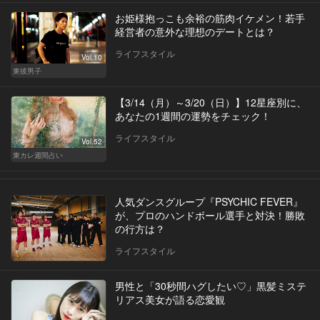
お姫様抱っこも余裕の筋肉イケメン！若手
経営者の意外な理想のデートとは？
ライフスタイル
Vol.10
東彼男子
【3/14（月）～3/20（日）】12星座別に、
あなたの1週間の運勢をチェック！
ライフスタイル
Vol.52
東カレ週間占い
人気ダンスグループ『PSYCHIC FEVER』
が、プロのハンドボール選手と対決！勝敗
の行方は？
ライフスタイル
男性と「30秒間ハグしたい♡」黒髪ミステ
リアス美女が語る恋愛観