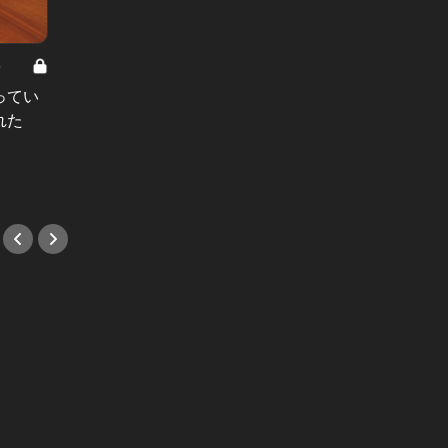
8
男と女の答えあわせ【A】 Vol.308
ってい
結婚願望ゼロだった27歳男性が、交
れた
際2年で突然プロポーズ。彼の心が
変わった“理由”とは
#小説