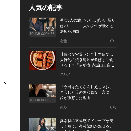
人気の記事
男女3人の旅だったはずが、帰り
は2人に…。1人の女性が残ると
Vol.74
決めた理由
TOUGH COOKIES
恋愛
5
【贅沢な穴場ランチ】本店では
大行列の焼き鳥丼が並ばずに食
せる！？『伊勢廣 赤坂山王店』
へ
グルメ
すすむ
「今日はたくさん甘えちゃお」
再会した母の無邪気な一言に、
Vol.73
娘が激怒した理由
TOUGH COOKIES
恋愛
9
異素材の立体感でドレープを美
しく纏う。有村架純が魅せる、
Vol.53