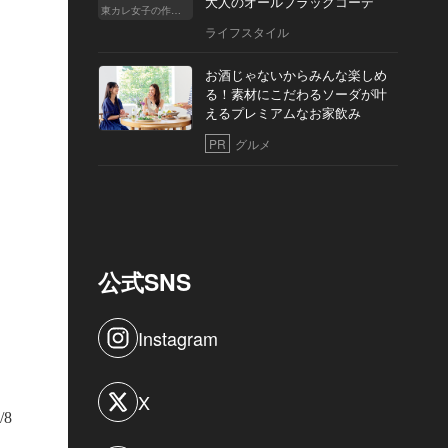
大人のオールブラックコーデ
東カレ女子の作り方
ライフスタイル
3人を撮影するのは今回で2組目。1組目と今回の写真を比べての感想を聞くと、
お酒じゃないからみんな楽しめ
なくらい、どちらもよいですね」と平和な答え
る！素材にこだわるソーダが叶
えるプレミアムなお家飲み
PR
グルメ
公式SNS
Instagram
X
/8