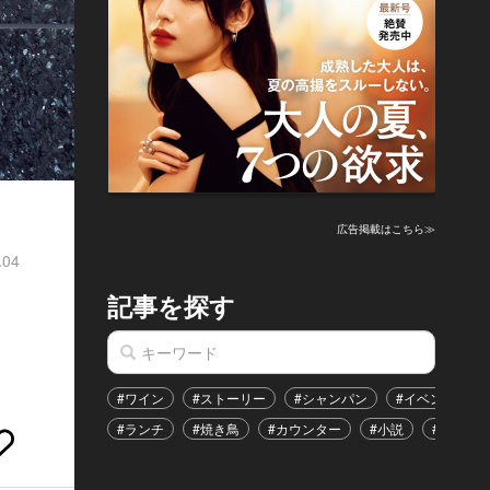
広告掲載はこちら≫
.04
記事を探す
#ワイン
#ストーリー
#シャンパン
#イベント
#ランチ
#焼き鳥
#カウンター
#小説
#恋愛