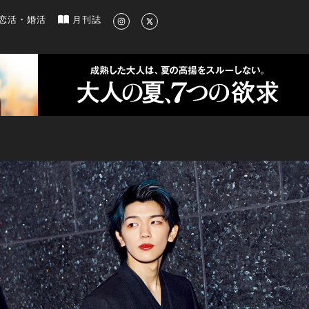
新のグルメ、洗練されたライフスタイル情報
恋活・婚活
月刊誌