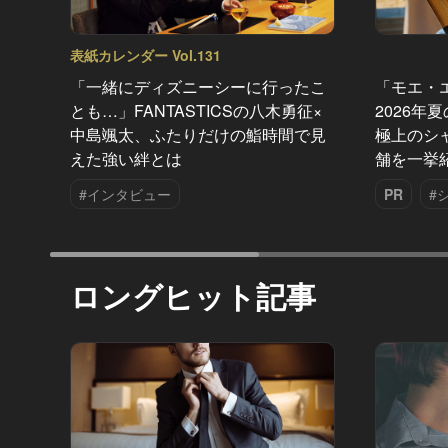
表紙カレンダー Vol.131
「一緒にディズニーシーに行ったこ
「モエ・
とも…」FANTASTICSの八木勇征×
2026年
中島颯太、ふたりだけの鮨時間で見
極上のシ
えた強い絆とは
舗を一挙
#インタビュー
PR
#
ロングヒット記事