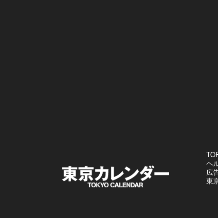
TO
ヘ
広
東