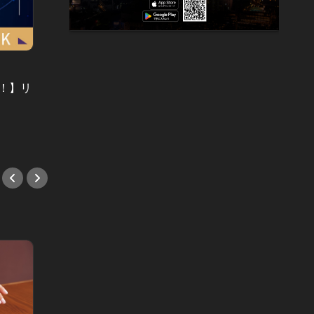
ク！】リ
【11/4（金）の今日の運勢をチェッ
『アマ
ク！】気合を入れて、女性らしいメ
ェ、客
イクとファッションに
#サウ