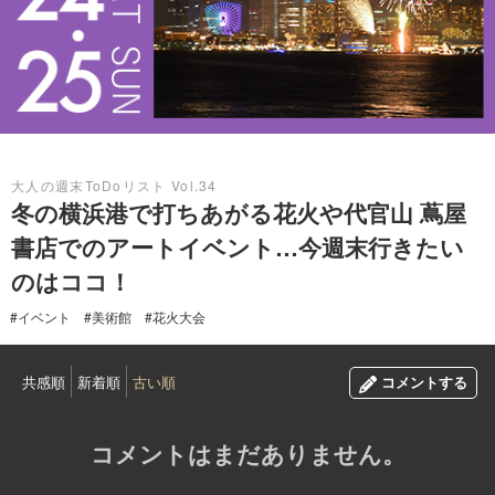
2024.02.23
大人の週末ToDoリスト Vol.34
冬の横浜港で打ちあがる花火や代官山 蔦屋
書店でのアートイベント…今週末行きたい
のはココ！
#イベント
#美術館
#花火大会
共感順
新着順
古い順
コメントする
コメントはまだありません。