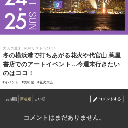
2024.02.23
大人の週末ToDoリスト Vol.34
冬の横浜港で打ちあがる花火や代官山 蔦屋
書店でのアートイベント…今週末行きたい
のはココ！
#イベント
#美術館
#花火大会
共感順
新着順
古い順
コメントする
コメントはまだありません。