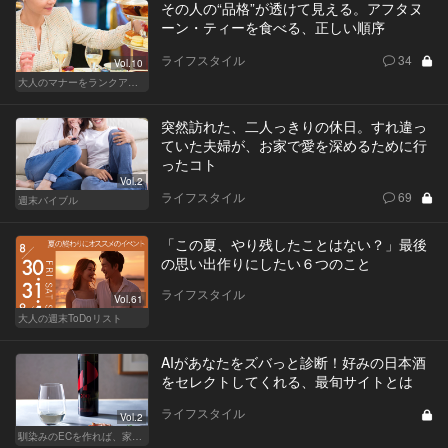
その人の“品格”が透けて見える。アフタヌ
ーン・ティーを食べる、正しい順序
ライフスタイル
34
Vol.10
大人のマナーをランクアップせよ
突然訪れた、二人っきりの休日。すれ違っ
ていた夫婦が、お家で愛を深めるために行
ったコト
Vol.2
ライフスタイル
69
週末バイブル
「この夏、やり残したことはない？」最後
の思い出作りにしたい６つのこと
ライフスタイル
Vol.61
大人の週末ToDoリスト
AIがあなたをズバっと診断！好みの日本酒
をセレクトしてくれる、最旬サイトとは
ライフスタイル
Vol.2
馴染みのECを作れば、家飲みが変わる！