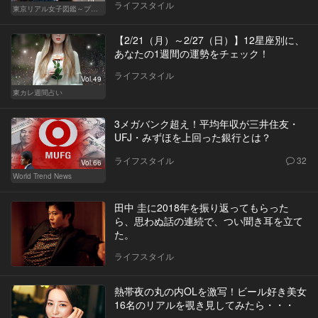
ライフスタイル
東京リアル女子図鑑～プロローグ編～
【2/21（月）～2/27（日）】12星座別に、
あなたの1週間の運勢をチェック！
ライフスタイル
Vol.49
東カレ週間占い
3メガバンク超え！平均年収が三井住友・
UFJ・みずほを上回った銀行とは？
ライフスタイル
32
Vol.66
World Trend News
田中 圭に2018年を振り返ってもらった
ら、思わぬ話の連続で、つい聞き耳を立て
た。
ライフスタイル
熱帯夜の丸の内OLを激写！ビール好き美女
16名のリアルを覗き見してみたら・・・