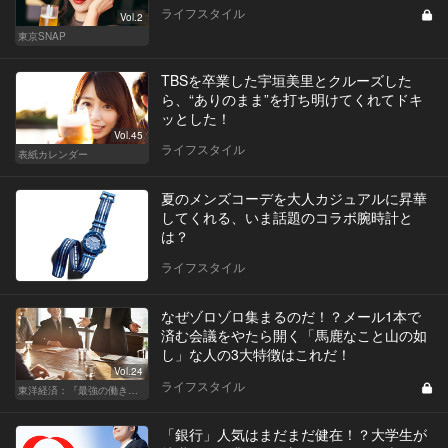
ライフスタイル
Vol.2
東京SNAP
TBSを卒業した宇垣美里とクルーズした
ら、“ありのまま”を打ち明けてくれてドキ
ッとした！
Vol.45
ライフスタイル
表紙カレンダー
夏のメンズコーデを大人カジュアルに昇華
してくれる、いま話題のコラボ腕時計と
は？
ライフスタイル
なぜゾロゾロ集まるのだ！？メール1本で
済む会議をやたら開く「馬鹿なこと山の如
し」な人の3大特徴はこれだ！
Vol.24
ライフスタイル
東洋経済：『最強の働き方』『一流の育て方』
「銀行」人気はまだまだ健在！？大学生が