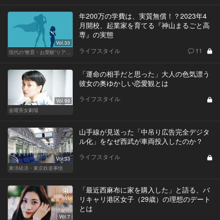
年200万の学費は、実質無償！？2023年4
月開校、起業家を育てる『神山まるごと高
専』の実態
Vol.33
ライフスタイル
11
現代の“教育・お受験”リアルドキュメント
「運命の相手だと思った」大人の色気漂う
彼女の奥ゆかしい恋愛観とは
ライフスタイル
Vol.99
金曜美女劇場
山手線が見送った「中吊り広告完全デジタ
ル化」をなぜ西武が車両投入したのか？
ライフスタイル
Vol.33
東洋経済・東京鉄道事情
「最近西麻布に家を購入した」と語る、バ
リキャリ港区女子（29歳）の理想のデート
とは
Vol.7