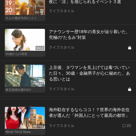
夜に「涼」を感じられるイベント３選
ライフスタイル
Vol.55
大人の週末ToDoリスト
アナウンサー歴18年の美女が辿り着いた、
究極の“たるみ”対策
ライフスタイル
Vol.3
35歳からの美容
上京後、タワマンを見上げては毒づいてい
た日々。30歳・金融男子が心に秘めた、あ
る思いとは
Vol.17
ライフスタイル
東京独身白書2024
海外駐在するならココ！？世界の海外在住
者が選んだ「外国人にとって最高の都市」
ライフスタイル
22
Vol.163
World Trend News