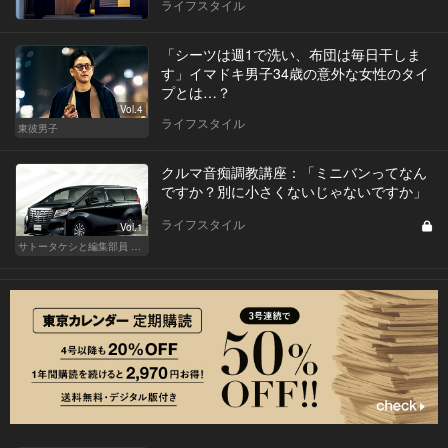
ライフスタイル
「シーツは週1で洗い、布団は毎日干しま
す」イマドキ男子34歳の意外な女性のタイ
プとは…？
Vol.4
ライフスタイル
東彼男子
クルマ音痴調教講座：「ミニバンってなん
ですか？別に小さくないじゃないですか」
ライフスタイル
Vol.1
サトータケシと編集部員 船山の"CAR GENTSへの道"