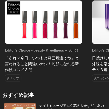
Editor's Choice～beauty & wellness～ Vol.53
Editor's 
「あれ？今日、いつもと雰囲気違うね」と
日焼けし
言われること間違いナシ！旬顔になれる新
外線を浴
作秋コスメ３選
テム３選
#リップ
#スキン
おすすめ記事
ナイトミュージアムや花火大会など、夏の