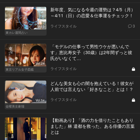
新年度、気になる今週の運勢は？4/5（月）
～4/11（日）の恋愛＆仕事運をチェック！
ライフスタイル
3
Vol.3
東カレ週間占い
「モデルの仕事って男性ウケが悪いんで
す」恵比寿女子（30歳）は2年間ずっと彼
氏がいなくて…
Vol.24
ライフスタイル
東京リアル女子図鑑
どんな美女も心の闇を抱えている！彼女が
人前では言えない「好きなこと」とは！？
ライフスタイル
Vol.54
金曜美女劇場
【動画あり】「酒の力を借りたこともあり
ました」林 遣都を救った、ある俳優の言葉
とは