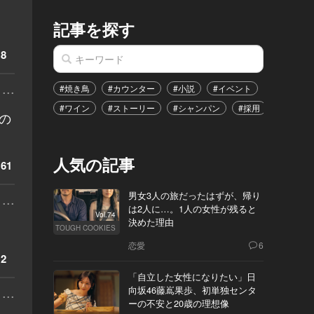
記事を探す
8
...
#焼き鳥
#カウンター
#小説
#イベント
#港区
#ワイン
#ストーリー
#シャンパン
#採用
#恋愛
の
人気の記事
61
...
男女3人の旅だったはずが、帰り
は2人に…。1人の女性が残ると
Vol.74
決めた理由
TOUGH COOKIES
恋愛
6
2
「自立した女性になりたい」日
...
向坂46藤嶌果歩、初単独センタ
ーの不安と20歳の理想像