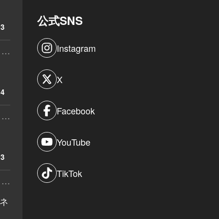
公式SNS
3
Instagram
...
X
4
Facebook
...
YouTube
3
TikTok
...
ネ