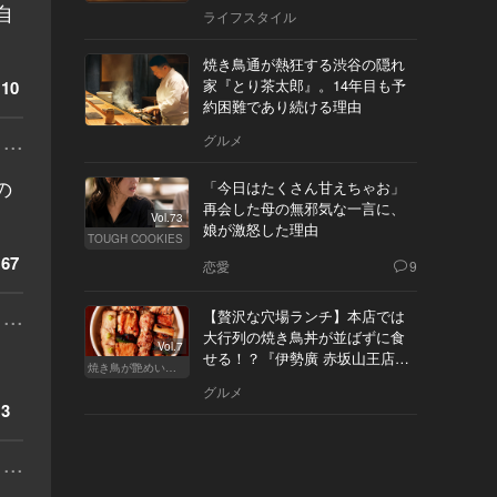
自
ライフスタイル
焼き鳥通が熱狂する渋谷の隠れ
家『とり茶太郎』。14年目も予
10
約困難であり続ける理由
...
グルメ
の
「今日はたくさん甘えちゃお」
再会した母の無邪気な一言に、
Vol.73
娘が激怒した理由
TOUGH COOKIES
67
恋愛
9
...
【贅沢な穴場ランチ】本店では
大行列の焼き鳥丼が並ばずに食
Vol.7
せる！？『伊勢廣 赤坂山王店』
焼き鳥が艶めいてきた
へ
グルメ
3
...