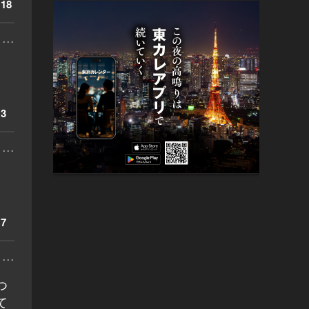
18
...
3
...
7
...
つ
て