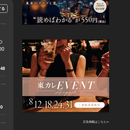
する
...
つ
0
48
...
0
...
広告掲載はこちら≫