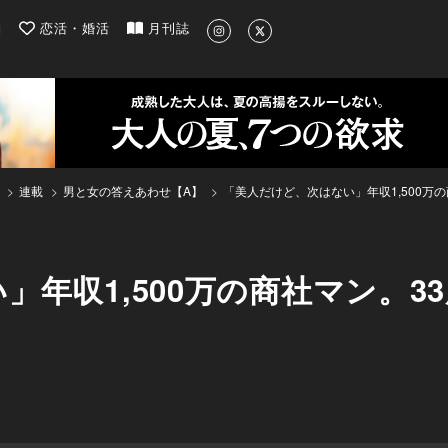
| 最新のグルメ、洗練されたライフスタイル情報
約
恋活・婚活
月刊誌
連載
男と女の答えあわせ【A】
「美人だけど、次はない」年収1,500万
」年収1,500万の商社マン。3