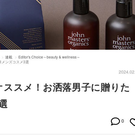
連載
Editor's Choice～beauty & wellness～
新メンズコスメ3選
2024.02
オススメ！お洒落男子に贈りた
選
0