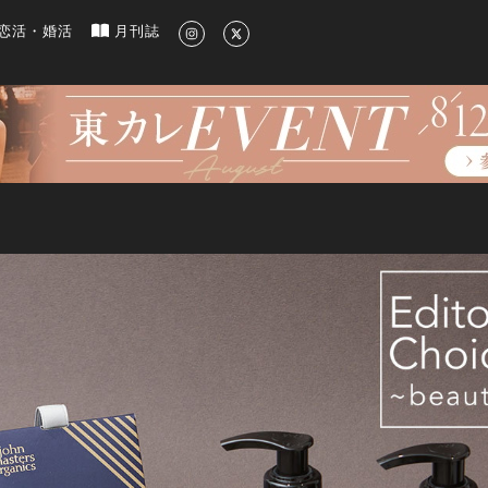
新のグルメ、洗練されたライフスタイル情報
恋活・婚活
月刊誌