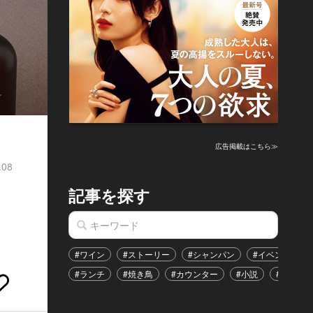
広告掲載はこちら≫
.08
記事を探す
#ワイン
#ストーリー
#シャンパン
#イベント
#ランチ
#焼き鳥
#カウンター
#小説
#恋愛