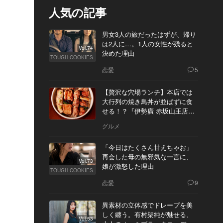
人気の記事
男女3人の旅だったはずが、帰り
は2人に…。1人の女性が残ると
Vol.74
決めた理由
TOUGH COOKIES
恋愛
5
【贅沢な穴場ランチ】本店では
大行列の焼き鳥丼が並ばずに食
せる！？『伊勢廣 赤坂山王店』
へ
グルメ
「今日はたくさん甘えちゃお」
再会した母の無邪気な一言に、
Vol.73
娘が激怒した理由
TOUGH COOKIES
恋愛
9
異素材の立体感でドレープを美
しく纏う。有村架純が魅せる、
Vol.53