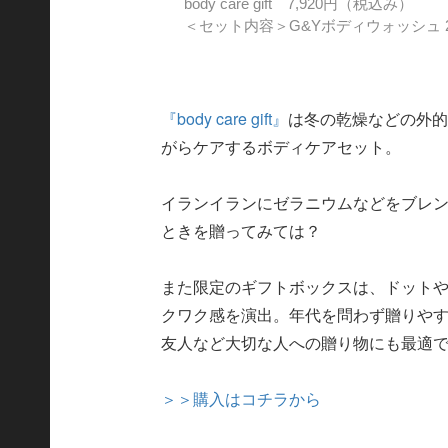
body care gift 7,920円（税込み）
＜セット内容＞G&Yボディウォッシュ 23
『body care gift』
は冬の乾燥などの外
がらケアするボディケアセット。
イランイランにゼラニウムなどをブレ
ときを贈ってみては？
また限定のギフトボックスは、ドット
クワク感を演出。年代を問わず贈りや
友人など大切な人への贈り物にも最適
＞＞購入はコチラから