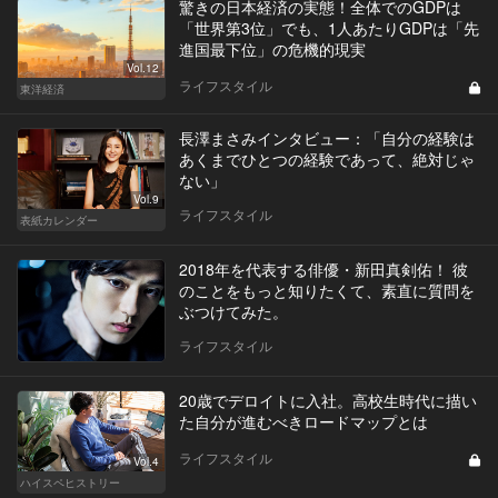
驚きの日本経済の実態！全体でのGDPは
「世界第3位」でも、1人あたりGDPは「先
進国最下位」の危機的現実
Vol.12
ライフスタイル
東洋経済
長澤まさみインタビュー：「自分の経験は
あくまでひとつの経験であって、絶対じゃ
ない」
Vol.9
ライフスタイル
表紙カレンダー
2018年を代表する俳優・新田真剣佑！ 彼
のことをもっと知りたくて、素直に質問を
ぶつけてみた。
ライフスタイル
20歳でデロイトに入社。高校生時代に描い
た自分が進むべきロードマップとは
ライフスタイル
Vol.4
ハイスペヒストリー