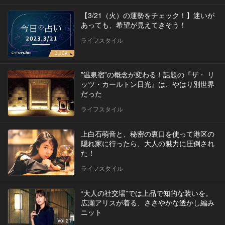
【3/21（火）の運勢をチェック！】迷いが
あっても、希望が見えてきそう！
ライフスタイル
”温泉宿”の概念が変わる！話題の『ザ・ リ
ッツ・カールトン日光』は、やはり別世界
だった
ライフスタイル
上白石萌音と、秘密の裏口を使って港区の
隠れ家に行ったら、大人の魅力に圧倒され
た！
ライフスタイル
“大人の社交場”では上品で知的な装いを。
広瀬アリスが着る、ささやかな透かし編み
ニット
Vol.21