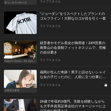
ライフスタイル
東カレ女子の作り方
“ジョーダン”をリスペクトしたブランドの
ゴルフライン！大胆なロゴが目を引く一着
ライフスタイル
経営者やモデル美女が御用達！24H営業の
南青山の会員制フィットネスジムで、究極
の自分磨き
Vol.6
ライフスタイル
Editor's Choice～life style～
福岡が生んだ奇跡！男子と話せないシャイ
な女の子だったのに、人前に立つ仕事に…
ライフスタイル
Vol.170
金曜美女劇場
26歳で年収約3億円。失敗を経験しながら
も大手外資系証券会社のマネージャーに上
り詰めた軌跡とは