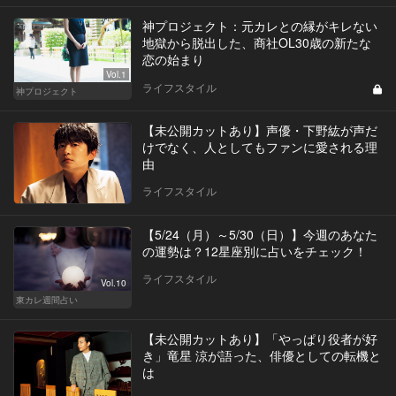
神プロジェクト：元カレとの縁がキレない
地獄から脱出した、商社OL30歳の新たな
恋の始まり
Vol.1
ライフスタイル
神プロジェクト
【未公開カットあり】声優・下野紘が声だ
けでなく、人としてもファンに愛される理
由
ライフスタイル
【5/24（月）～5/30（日）】今週のあなた
の運勢は？12星座別に占いをチェック！
ライフスタイル
Vol.10
東カレ週間占い
【未公開カットあり】「やっぱり役者が好
き」竜星 涼が語った、俳優としての転機と
は