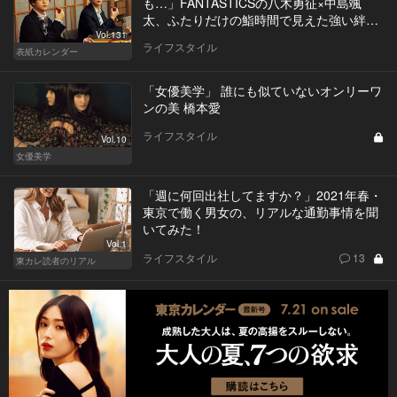
も…」FANTASTICSの八木勇征×中島颯
太、ふたりだけの鮨時間で見えた強い絆と
は
Vol.131
ライフスタイル
表紙カレンダー
「女優美学」 誰にも似ていないオンリーワ
ンの美 橋本愛
ライフスタイル
Vol.10
女優美学
「週に何回出社してますか？」2021年春・
東京で働く男女の、リアルな通勤事情を聞
いてみた！
Vol.1
ライフスタイル
13
東カレ読者のリアル