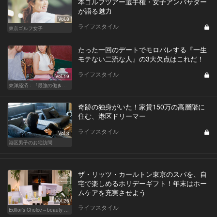
本ゴルフツアー選手権・女子アンバサダー
が語る魅力
Vol.8
ライフスタイル
東京ゴルフ女子
たった一回のデートでモロバレする『一生
モテない二流な人』の3大欠点はこれだ！
ライフスタイル
Vol.19
東洋経済：『最強の働き方』『一流の育て方』
奇跡の独身がいた！家賃150万の高層階に
住む、港区ドリーマー
ライフスタイル
Vol.3
港区男子のお宅訪問
ザ・リッツ・カールトン東京のスパを、自
宅で楽しめるホリデーギフト！年末はホー
ムケアを充実させよう
Vol.26
ライフスタイル
Editor's Choice～beauty & wellness～