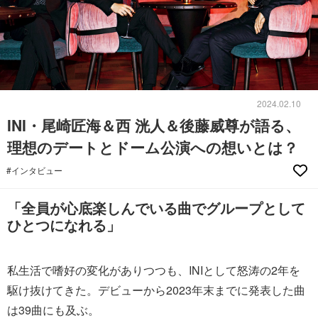
2024.02.10
INI・尾崎匠海＆西 洸人＆後藤威尊が語る、
理想のデートとドーム公演への想いとは？
#インタビュー
「全員が心底楽しんでいる曲でグループとして
ひとつになれる」
私生活で嗜好の変化がありつつも、INIとして怒涛の2年を
駆け抜けてきた。デビューから2023年末までに発表した曲
は39曲にも及ぶ。