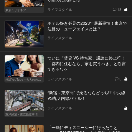
Vol.2
ライフスタイル
18
東京ミリオネア
ホテル好き必見の2023年最新事情！東京で
注目のニューフェイスとは？
ライフスタイル
ついに「賃貸 VS 持ち家」議論に終止符！
「都内に住むなら、家を買うべき」と断言
できるワケ
Vol.3
ライフスタイル
5
超訳YouTube～大人の教養講座～
“新宿～東京間”で乗るならどっち!? 中央線
VS丸ノ内線バトル！
ライフスタイル
Vol.36
東洋経済・東京鉄道事情
「一緒にディズニーシーに行ったこと