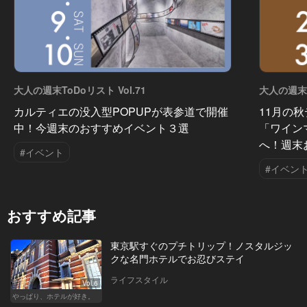
大人の週末ToDoリスト Vol.71
大人の週末T
カルティエの没入型POPUPが表参道で開催
11月の
中！今週末のおすすめイベント３選
「ワイン
へ！週末
#イベント
#イベン
おすすめ記事
東京駅すぐのプチトリップ！ノスタルジッ
クな名門ホテルでお忍びステイ
ライフスタイル
Vol.6
やっぱり、ホテルが好き。