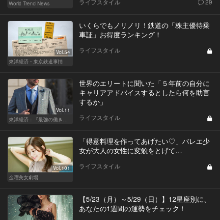
ライフスタイル
29
World Trend News
いくらでもノリノリ！鉄道の「株主優待乗
車証」お得度ランキング！
ライフスタイル
Vol.54
東洋経済・東京鉄道事情
世界のエリートに聞いた「５年前の自分に
キャリアアドバイスするとしたら何を助言
するか」
Vol.11
ライフスタイル
東洋経済：『最強の働き方』『一流の育て方』
「得意料理を作ってあげたい♡」バレエ少
女が大人の女性に変貌をとげて…
ライフスタイル
Vol.101
金曜美女劇場
【5/23（月）～5/29（日）】12星座別に、
あなたの1週間の運勢をチェック！