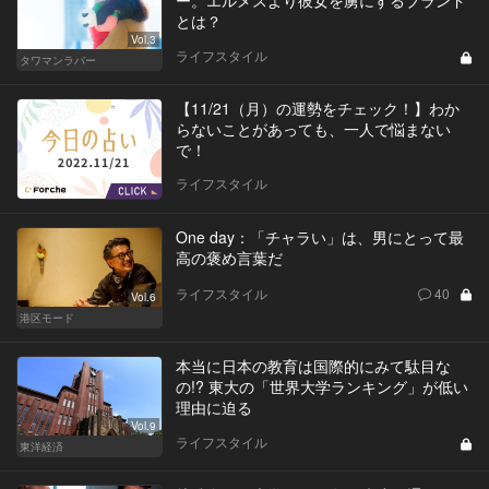
とは？
Vol.3
ライフスタイル
タワマンラバー
【11/21（月）の運勢をチェック！】わか
らないことがあっても、一人で悩まない
で！
ライフスタイル
One day：「チャラい」は、男にとって最
高の褒め言葉だ
ライフスタイル
40
Vol.6
港区モード
本当に日本の教育は国際的にみて駄目な
の!? 東大の「世界大学ランキング」が低い
理由に迫る
Vol.9
ライフスタイル
東洋経済