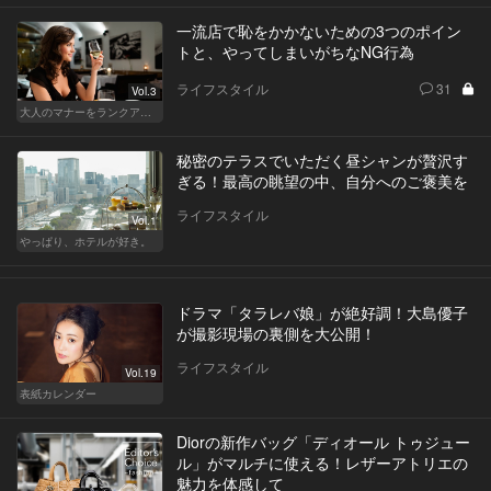
一流店で恥をかかないための3つのポイン
トと、やってしまいがちなNG行為
ライフスタイル
31
Vol.3
大人のマナーをランクアップせよ
秘密のテラスでいただく昼シャンが贅沢す
ぎる！最高の眺望の中、自分へのご褒美を
ライフスタイル
Vol.1
やっぱり、ホテルが好き。
ドラマ「タラレバ娘」が絶好調！大島優子
が撮影現場の裏側を大公開！
ライフスタイル
Vol.19
表紙カレンダー
Diorの新作バッグ「ディオール トゥジュー
ル」がマルチに使える！レザーアトリエの
魅力を体感して