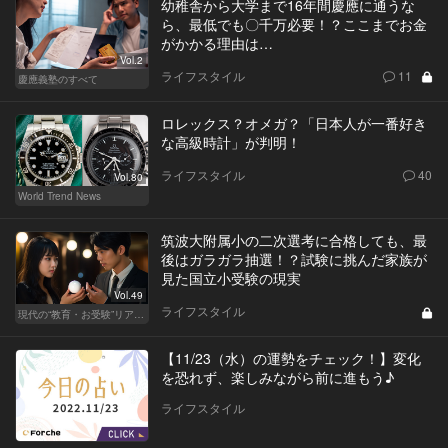
幼稚舎から大学まで16年間慶應に通うな
ら、最低でも〇千万必要！？ここまでお金
がかかる理由は…
Vol.2
ライフスタイル
11
慶應義塾のすべて
ロレックス？オメガ？「日本人が一番好き
な高級時計」が判明！
ライフスタイル
40
Vol.80
World Trend News
筑波大附属小の二次選考に合格しても、最
後はガラガラ抽選！？試験に挑んだ家族が
見た国立小受験の現実
Vol.49
ライフスタイル
現代の“教育・お受験”リアルドキュメント
【11/23（水）の運勢をチェック！】変化
を恐れず、楽しみながら前に進もう♪
ライフスタイル