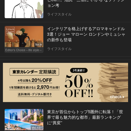
ョン考
ライフスタイル
インテリアを格上げするアロマキャンドル
3選！ジョー マローン ロンドンやミュシャ
の新作も登場
Vol.9
ライフスタイル
Editor's Choice～life style～
東京が首位からトップ5圏外に転落！「世
界で最も魅力的な都市」最新ランキング
に“異変”
Vol.131