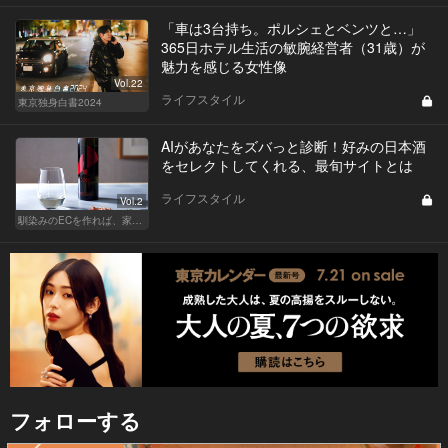
「車は3台持ち。ポルシェとベンツと…」
365日ホテル生活の敏腕経営者（31歳）が
魅力を感じる女性像
Vol.22
ライフスタイル
東京独身白書2024
AIがあなたをズバっと診断！好みの日本酒
をセレクトしてくれる、最旬サイトとは
ライフスタイル
Vol.2
馴染みのECを作れば、家飲みが変わる！
フォローする