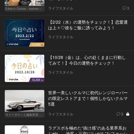
Vol.5
ライフスタイル
3
Editor's Choice～fashion～
【2/22（水）の運勢をチェック！】恋愛運
は上々♡彼をご飯に誘ってみよう！
ライフスタイル
【10/28（金）は、心の赴くままに行動し
てみて！】今日の運勢をチェック！
ライフスタイル
世界一美しいクルマに初代レンジローバー
の限定レストアまで！個性しかないクルマ
5選
Vol.48
ライフスタイル
3
サトータケシと編集部員 船山の"CAR GENTSへの道"
ラグスポを極めた“抜け感”のある業界系お
じetc...。池尻・三宿に“いがち”なファッシ