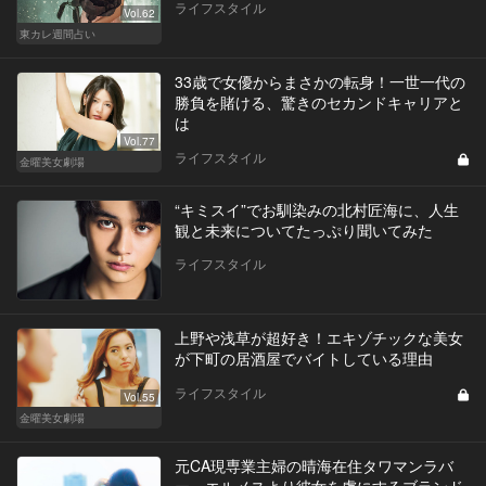
ライフスタイル
Vol.62
東カレ週間占い
33歳で女優からまさかの転身！一世一代の
勝負を賭ける、驚きのセカンドキャリアと
は
Vol.77
ライフスタイル
金曜美女劇場
“キミスイ”でお馴染みの北村匠海に、人生
観と未来についてたっぷり聞いてみた
ライフスタイル
上野や浅草が超好き！エキゾチックな美女
が下町の居酒屋でバイトしている理由
ライフスタイル
Vol.55
金曜美女劇場
元CA現専業主婦の晴海在住タワマンラバ
ー。エルメスより彼女を虜にするブランド