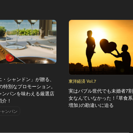
エ・シャンドン」が贈る、
東洋経済 Vol.7
夏の特別なプロモーション。
実はバブル世代でも未婚者7
ャンパンを味わえる厳選店
女なんていなかった！｢草食
紹介！
増加｣の勘違いに迫る
シャンパン