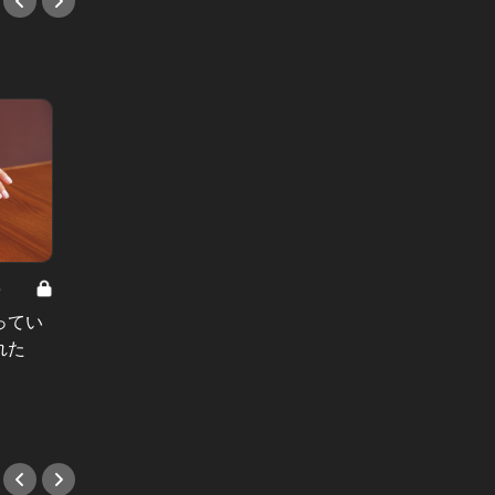
8
男と女の答えあわせ【A】 Vol.308
ってい
結婚願望ゼロだった27歳男性が、交
れた
際2年で突然プロポーズ。彼の心が
変わった“理由”とは
#小説