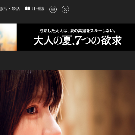
新のグルメ、洗練されたライフスタイル情報
恋活・婚活
月刊誌