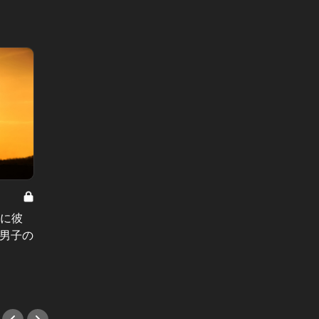
東カレ女子の作り方 Vol.2
World T
“媚びずに色気をまとう”スタイリイ
3メガ
割に彼
ングとは？広瀬すずが着る、今っぽ
住友・
系男子の
い大人のコーデ
とは？
#デート
#イベ