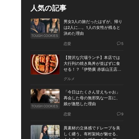
人気の記事
男女3人の旅だったはずが、帰り
は2人に…。1人の女性が残ると
Vol.74
決めた理由
TOUGH COOKIES
恋愛
5
【贅沢な穴場ランチ】本店では
大行列の焼き鳥丼が並ばずに食
せる！？『伊勢廣 赤坂山王店』
へ
グルメ
「今日はたくさん甘えちゃお」
再会した母の無邪気な一言に、
Vol.73
娘が激怒した理由
TOUGH COOKIES
恋愛
9
異素材の立体感でドレープを美
しく纏う。有村架純が魅せる、
Vol.53