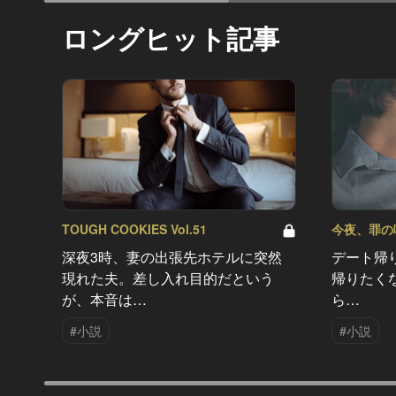
ロングヒット記事
TOUGH COOKIES Vol.51
今夜、罪の味を
深夜3時、妻の出張先ホテルに突然
デート帰
現れた夫。差し入れ目的だという
帰りたく
が、本音は…
ら…
#小説
#小説