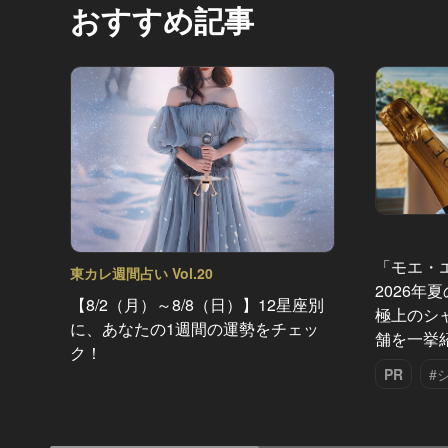
おすすめ記事
「モエ・
東カレ週間占い Vol.20
2026年
【8/2（月）～8/8（日）】12星座別
極上のシ
に、あなたの1週間の運勢をチェッ
舗を一挙
ク！
PR
#