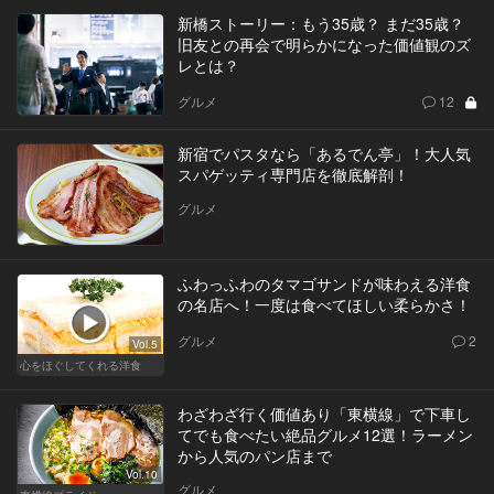
新橋ストーリー：もう35歳？ まだ35歳？
旧友との再会で明らかになった価値観のズ
レとは？
グルメ
12
新宿でパスタなら「あるでん亭」！大人気
スパゲッティ専門店を徹底解剖！
グルメ
ふわっふわのタマゴサンドが味わえる洋食
の名店へ！一度は食べてほしい柔らかさ！
グルメ
2
Vol.5
心をほぐしてくれる洋食
わざわざ行く価値あり「東横線」で下車し
てでも食べたい絶品グルメ12選！ラーメン
から人気のパン店まで
Vol.10
グルメ