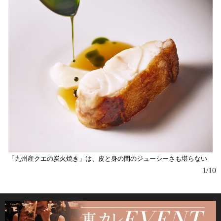
カ
避
ス
「九州産クエの炭火焼き」は、皮と身の間のジューシーさも堪らない
1/10