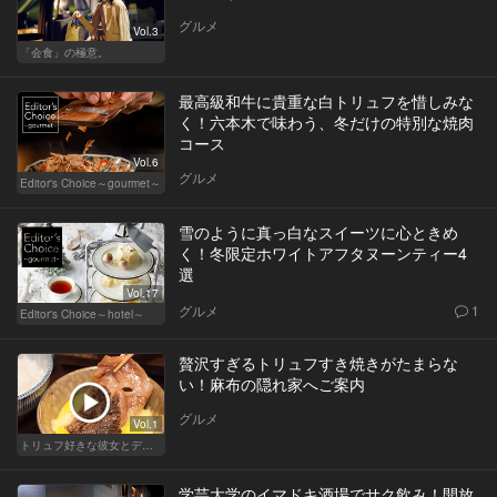
グルメ
Vol.3
「会食」の極意。
最高級和牛に貴重な白トリュフを惜しみな
く！六本木で味わう、冬だけの特別な焼肉
コース
Vol.6
グルメ
Editor's Choice～gourmet～
雪のように真っ白なスイーツに心ときめ
く！冬限定ホワイトアフタヌーンティー4
選
Vol.17
グルメ
1
Editor's Choice～hotel～
贅沢すぎるトリュフすき焼きがたまらな
い！麻布の隠れ家へご案内
グルメ
Vol.1
トリュフ好きな彼女とデートにおすすめ！東京の人気店
学芸大学のイマドキ酒場でサク飲み！開放