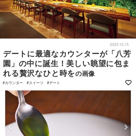
2023.12.15
デートに最適なカウンターが「八芳
園」の中に誕生！美しい眺望に包ま
れる贅沢なひと時を
の画像
#カウンター
#スイーツ
#デート