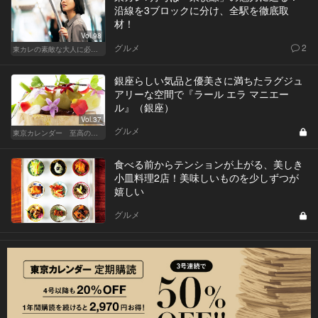
沿線を3ブロックに分け、全駅を徹底取
材！
Vol.98
グルメ
2
東カレの素敵な大人に必要なこと
銀座らしい気品と優美さに満ちたラグジュ
アリーな空間で『ラール エラ マニエー
ル』（銀座）
Vol.37
グルメ
東京カレンダー 至高の名店シリーズ
食べる前からテンションが上がる、美しき
小皿料理2店！美味しいものを少しずつが
嬉しい
グルメ