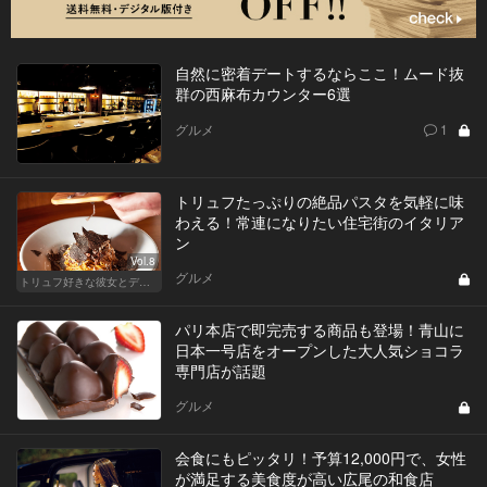
自然に密着デートするならここ！ムード抜
群の西麻布カウンター6選
グルメ
1
トリュフたっぷりの絶品パスタを気軽に味
わえる！常連になりたい住宅街のイタリア
ン
Vol.8
グルメ
トリュフ好きな彼女とデートにおすすめ！東京の人気店
パリ本店で即完売する商品も登場！青山に
日本一号店をオープンした大人気ショコラ
専門店が話題
グルメ
会食にもピッタリ！予算12,000円で、女性
が満足する美食度が高い広尾の和食店