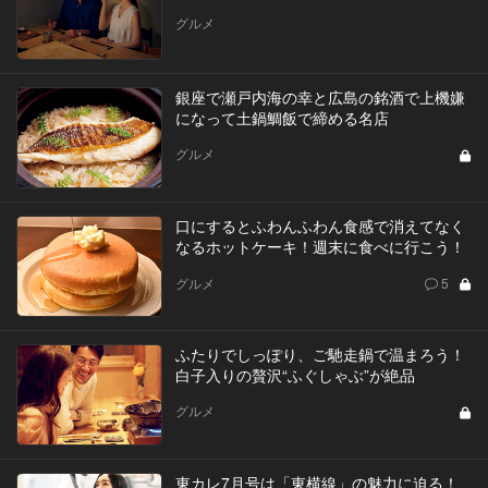
グルメ
銀座で瀬戸内海の幸と広島の銘酒で上機嫌
になって土鍋鯛飯で締める名店
グルメ
口にするとふわんふわん食感で消えてなく
なるホットケーキ！週末に食べに行こう！
グルメ
5
ふたりでしっぽり、ご馳走鍋で温まろう！
白子入りの贅沢“ふぐしゃぶ”が絶品
グルメ
東カレ7月号は「東横線」の魅力に迫る！