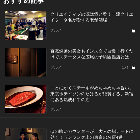
おすすめ記事
クリエイティブの源は酒と肴！一流クリエ
イター９名が愛する老舗酒場
グルメ
百戦錬磨の美女もインスタで自慢！行くだ
けでステータスな広尾の予約困難店とは
グルメ
1
「とにかくステーキがめちゃめちゃ旨い」
東京ホテイソンのたけるが絶賛する、新宿
にある熟成和牛の店
グルメ
ほの暗いカウンターが、大人の鮨デートに
効く！ワンランク上の東京の名店4選