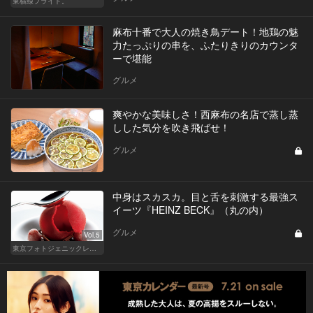
東横線プライド。
麻布十番で大人の焼き鳥デート！地鶏の魅
力たっぷりの串を、ふたりきりのカウンタ
ーで堪能
グルメ
爽やかな美味しさ！西麻布の名店で蒸し蒸
しした気分を吹き飛ばせ！
グルメ
中身はスカスカ。目と舌を刺激する最強ス
イーツ『HEINZ BECK』（丸の内）
グルメ
Vol.5
東京フォトジェニックレストラン