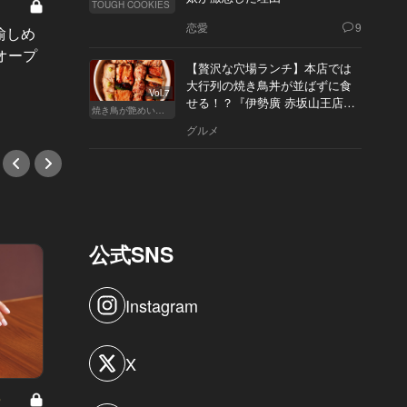
今さら聞けないワインの基礎知識
TOUGH COOKIES
Vol.18
恋愛
9
愉しめ
ブランドを知ったかぶりしてるけ
しみじ
オープ
ど、シャンパンの違いって何？いま
熱々の
【贅沢な穴場ランチ】本店では
さら聞けないシャンパンの基礎知識
がれ！
大行列の焼き鳥丼が並ばずに食
Vol.7
せる！？『伊勢廣 赤坂山王店』
#ワイン
#和食
焼き鳥が艶めいてきた
へ
グルメ
公式SNS
Instagram
X
8
男と女の答えあわせ【A】 Vol.308