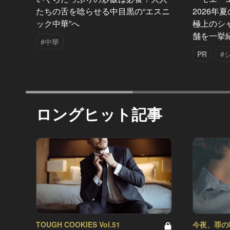
たちの舌を唸らせる中目黒の“エスニ
2026年
ック中華”へ
極上のシ
舗を一挙
#中華
PR
#
ロングヒット記事
TOUGH COOKIES Vol.51
今夜、罪の味を