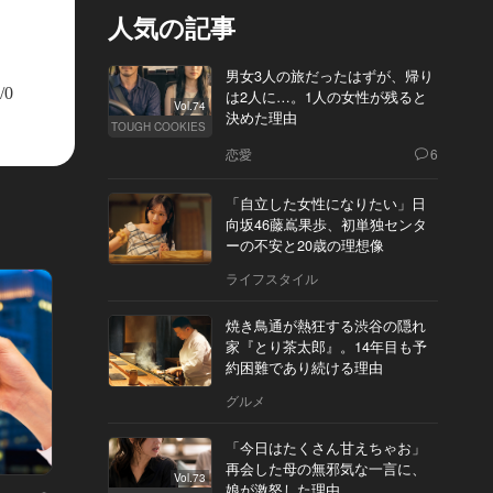
人気の記事
男女3人の旅だったはずが、帰り
/0
は2人に…。1人の女性が残ると
Vol.74
決めた理由
TOUGH COOKIES
恋愛
6
「自立した女性になりたい」日
向坂46藤嶌果歩、初単独センタ
ーの不安と20歳の理想像
ライフスタイル
焼き鳥通が熱狂する渋谷の隠れ
家『とり茶太郎』。14年目も予
約困難であり続ける理由
グルメ
「今日はたくさん甘えちゃお」
再会した母の無邪気な一言に、
Vol.73
娘が激怒した理由