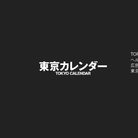
TO
ヘ
広
東