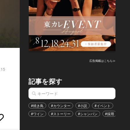
広告掲載はこちら≫
.15
記事を探す
#焼き鳥
#カウンター
#小説
#イベント
#港区
#ワイン
#ストーリー
#シャンパン
#採用
#恋