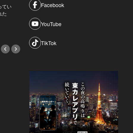
Facebook
ってい
結婚願望ゼロだった27歳男性が、交
れた
際2年で突然プロポーズ。彼の心が
変わった“理由”とは
YouTube
#小説
TikTok