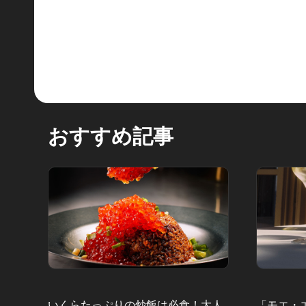
おすすめ記事
いくらたっぷりの炒飯は必食！大人
「モエ・