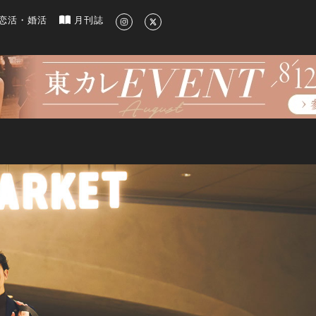
新のグルメ、洗練されたライフスタイル情報
恋活・婚活
月刊誌