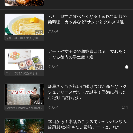
ふと、無性に食べたくなる！港区で話題の
麺料理、カツ丼など“サクッとグルメ”4選
グルメ
Vol.6
定食・麺・丼！大人が満足できるサクッとグルメ
デートや女子会で超絶喜ばれる！女心をく
すぐる都内の手土産７選
グルメ
Vol.2
スイーツ好きのあの子も納得！都内で買える女子に喜ばれる手土産
森星さんもお祝いに駆けつけた新たなラグ
ジュアリースポットが誕生！香港に行った
ら絶対に訪れたい
Vol.16
グルメ
1
Editor's Choice～gourmet～
本日から！木陰のテラスでシャンパン飲み
放題♪絶対外さない最強デートはこれだ