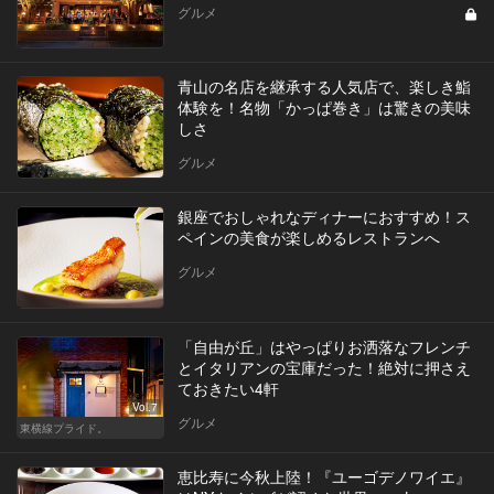
グルメ
青山の名店を継承する人気店で、楽しき鮨
体験を！名物「かっぱ巻き」は驚きの美味
しさ
グルメ
銀座でおしゃれなディナーにおすすめ！ス
ペインの美食が楽しめるレストランへ
グルメ
「自由が丘」はやっぱりお洒落なフレンチ
とイタリアンの宝庫だった！絶対に押さえ
ておきたい4軒
Vol.7
グルメ
東横線プライド。
恵比寿に今秋上陸！『ユーゴデノワイエ』