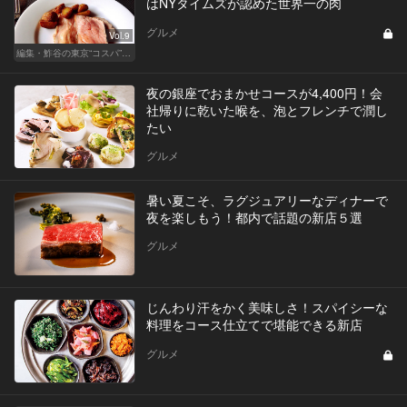
はNYタイムズが認めた世界一の肉
グルメ
Vol.9
編集・鮓谷の東京“コスパ”カレンダー
夜の銀座でおまかせコースが4,400円！会
社帰りに乾いた喉を、泡とフレンチで潤し
たい
グルメ
暑い夏こそ、ラグジュアリーなディナーで
夜を楽しもう！都内で話題の新店５選
グルメ
じんわり汗をかく美味しさ！スパイシーな
料理をコース仕立てで堪能できる新店
グルメ