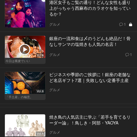
港区女子もご覧の通り！どんな女性も盛り
上がっちゃう西麻布のカラオケを知ってい
るか？
グルメ
1
銀座の一流和食は〆のうどんも絶品だ！骨
なしサンマの塩焼きも人気の名店！
グルメ
1
Vol.4
今日は蕎麦でいい
ビジネスや季節のご挨拶に！銀座の老舗な
ど名店ギフト7選｜失敗しない定番手土産
グルメ
Vol.8
「手土産」の極意。
焼き鳥の人気店主に学ぶ「若手を育てるリ
ーダー論」！鳥しき・阿部・YAOYA
グルメ
Vol.4