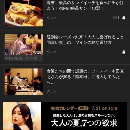
週末、最高のサンドイッチを食べに出かけ
よう！都内の絶品サンド10選！
グルメ
1
送別会シーズン到来！大人に喜ばれること
間違い無しの、ワインの粋な選び方
グルメ
Vol.22
今さら聞けないワインの基礎知識
食通たちの間で話題の、フーディー本田直
之さんが握る「鮨本田」に潜入してみた
ら…
グルメ