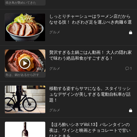
焼き鳥が艶めいてきた
しっとりチャーシューはラーメン店だから
なせる技！ わざわざ足を運ぶべき肉麺６選
グルメ
贅沢すぎる土鍋ごはん動画！ 大人の隠れ家
で味わう絶品和食がすごすぎる！
グルメ
1
Vol.1
冬は、鍋があるから許す
移動する姿すらサマになる。スタイリッシ
ュなデザインが美しすぎる電動自転車が話
題！
グルメ
【ほろ酔いシネマVol.13】バレンタインの
夜は、ワインと映画とチョコレートで甘い
ひとときを