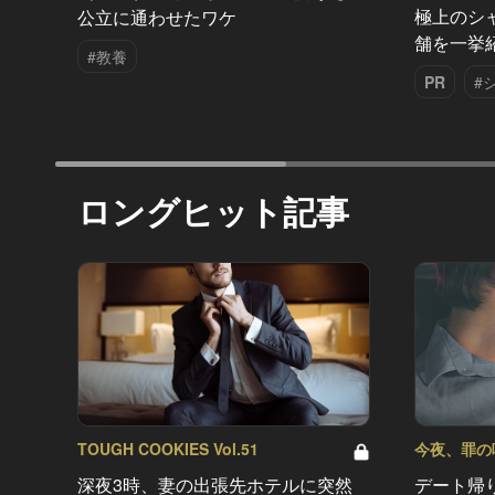
極上のシ
公立に通わせたワケ
舗を一挙
#教養
PR
#
ロングヒット記事
TOUGH COOKIES Vol.51
今夜、罪の味を
深夜3時、妻の出張先ホテルに突然
デート帰