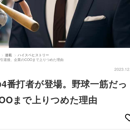
連載
ハイスペヒストリー
引退後、企業のCOOまで上りつめた理由
2023.12
4番打者が登場。野球一筋だっ
OOまで上りつめた理由