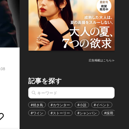
広告掲載はこちら≫
.08
記事を探す
#焼き鳥
#カウンター
#小説
#イベント
#港区
#ワイン
#ストーリー
#シャンパン
#採用
#恋