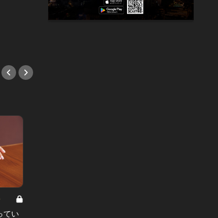
“月給7万円の皿洗い”から“年商30
相手に
億”へ！その成功を手放した男が辿り
#教養
着いた答え
#経営
8
男と女の答えあわせ【A】 Vol.308
ってい
結婚願望ゼロだった27歳男性が、交