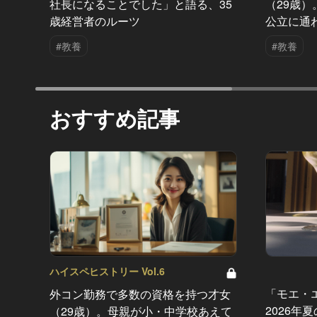
社長になることでした」と語る、35
（29歳
歳経営者のルーツ
公立に通
#教養
#教養
おすすめ記事
ハイスペヒストリー Vol.6
「モエ・
外コン勤務で多数の資格を持つ才女
2026年
（29歳）。母親が小・中学校あえて