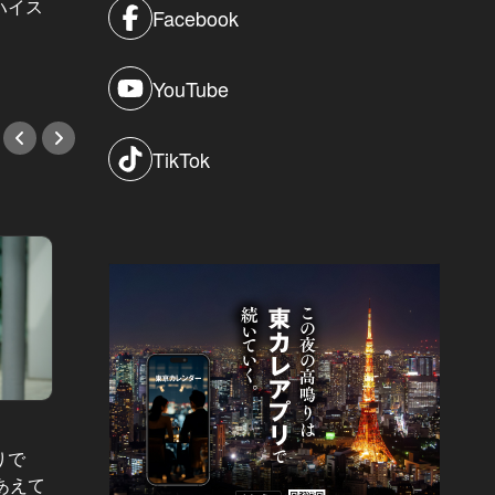
ハイス
に描いた自分が進むべきロードマッ
らい」3
Facebook
プとは
以上の
#教養
#教養
YouTube
TikTok
オトナの5
りで
「付き
華麗なる転職～年収1,000万超の道～
あえて
なんて
Vol.13