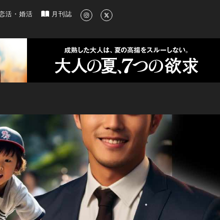
新のグルメ、洗練されたライフスタイル情報
恋活・婚活
月刊誌