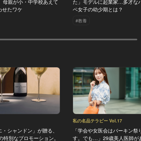
）。母親が小・中学校あえて
た」モデルに起業家…多才な
わせたワケ
ペ女子の幼少期とは？
#教養
私の名品テラピー Vol.17
エ・シャンドン」が贈る、
「学会や女医会はバーキン祭
夏の特別なプロモーション。
す。でも…」29歳美人医師が