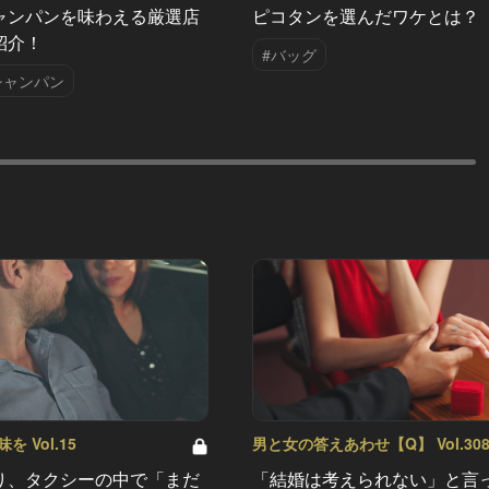
ャンパンを味わえる厳選店
ピコタンを選んだワケとは？
紹介！
#バッグ
シャンパン
 Vol.15
男と女の答えあわせ【Q】 Vol.30
り、タクシーの中で「まだ
「結婚は考えられない」と言