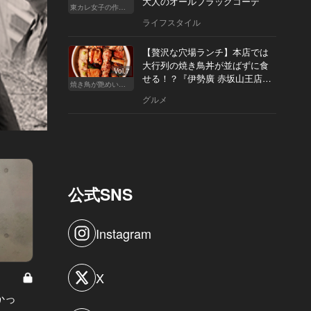
大人のオールブラックコーデ
東カレ女子の作り方
ライフスタイル
【贅沢な穴場ランチ】本店では
大行列の焼き鳥丼が並ばずに食
Vol.7
せる！？『伊勢廣 赤坂山王店』
焼き鳥が艶めいてきた
へ
グルメ
公式SNS
Instagram
X
ハイスペヒストリー Vol.4
ハイスペヒ
かっ
20歳でデロイトに入社。高校生時代
「父と