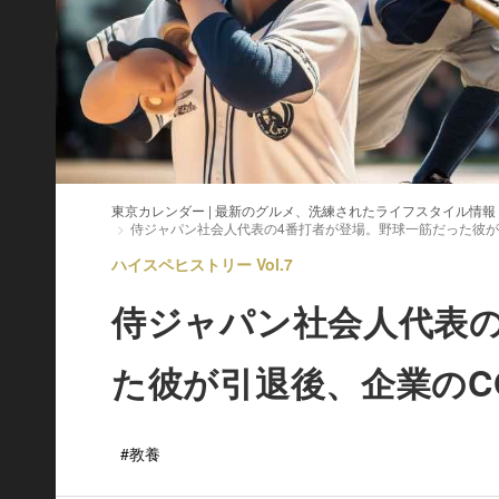
東京カレンダー | 最新のグルメ、洗練されたライフスタイル情報
侍ジャパン社会人代表の4番打者が登場。野球一筋だった彼が
ハイスペヒストリー Vol.7
侍ジャパン社会人代表の
た彼が引退後、企業のC
#教養