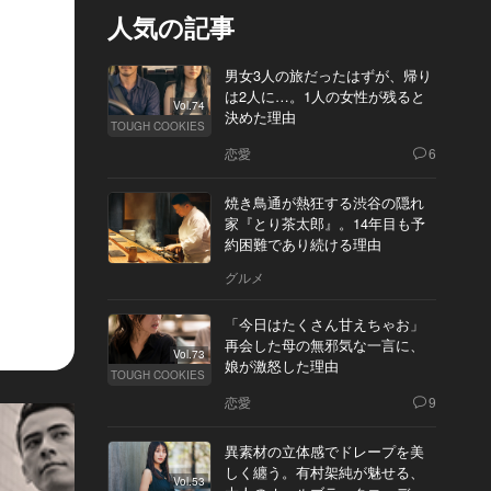
人気の記事
男女3人の旅だったはずが、帰り
は2人に…。1人の女性が残ると
Vol.74
決めた理由
TOUGH COOKIES
恋愛
6
焼き鳥通が熱狂する渋谷の隠れ
家『とり茶太郎』。14年目も予
約困難であり続ける理由
グルメ
「今日はたくさん甘えちゃお」
再会した母の無邪気な一言に、
Vol.73
娘が激怒した理由
TOUGH COOKIES
恋愛
9
異素材の立体感でドレープを美
しく纏う。有村架純が魅せる、
Vol.53