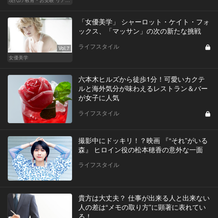
「女優美学」 シャーロット・ケイト・フォ
ックス、「マッサン」の次の新たな挑戦
ライフスタイル
Vol.7
女優美学
六本木ヒルズから徒歩1分！可愛いカクテ
ルと海外気分が味わえるレストラン＆バー
が女子に人気
ライフスタイル
撮影中にドッキリ！？映画 『“それ”がいる
森』 ヒロイン役の松本穂香の意外な一面
ライフスタイル
貴方は大丈夫？ 仕事が出来る人と出来ない
人の差は“メモの取り方”に顕著に表れてい
る！