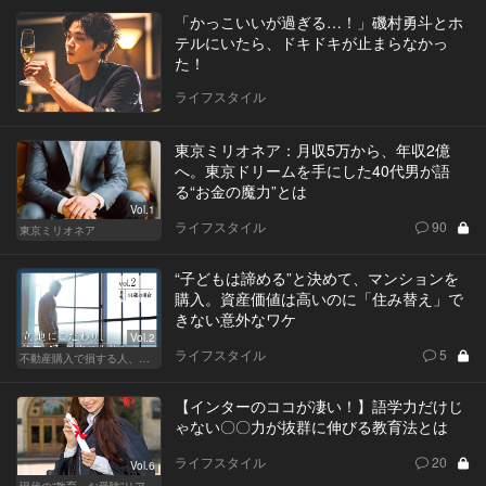
「かっこいいが過ぎる…！」磯村勇斗とホ
テルにいたら、ドキドキが止まらなかっ
た！
ライフスタイル
東京ミリオネア：月収5万から、年収2億
へ。東京ドリームを手にした40代男が語
る“お金の魔力”とは
Vol.1
ライフスタイル
90
東京ミリオネア
“子どもは諦める”と決めて、マンションを
購入。資産価値は高いのに「住み替え」で
きない意外なワケ
Vol.2
ライフスタイル
5
不動産購入で損する人、得する人
【インターのココが凄い！】語学力だけじ
ゃない〇〇力が抜群に伸びる教育法とは
ライフスタイル
20
Vol.6
現代の“教育・お受験”リアルドキュメント