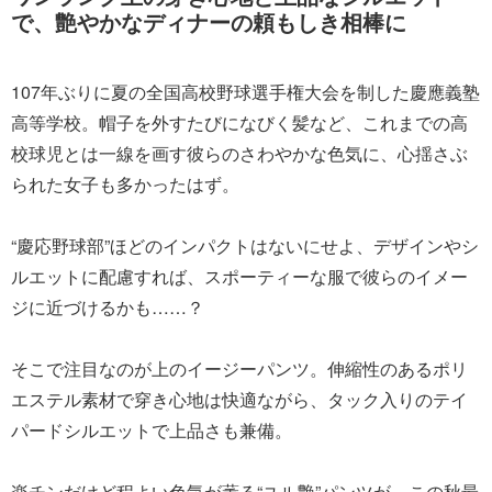
で、艶やかなディナーの頼もしき相棒に
107年ぶりに夏の全国高校野球選手権大会を制した慶應義塾
高等学校。帽子を外すたびになびく髪など、これまでの高
校球児とは一線を画す彼らのさわやかな色気に、心揺さぶ
られた女子も多かったはず。
“慶応野球部”ほどのインパクトはないにせよ、デザインやシ
ルエットに配慮すれば、スポーティーな服で彼らのイメー
ジに近づけるかも……？
そこで注目なのが上のイージーパンツ。伸縮性のあるポリ
エステル素材で穿き心地は快適ながら、タック入りのテイ
パードシルエットで上品さも兼備。
楽チンだけど程よい色気が薫る“ユル艶”パンツが、この秋最