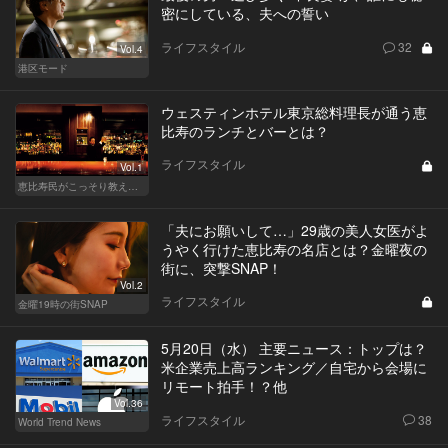
密にしている、夫への誓い
ライフスタイル
32
Vol.4
港区モード
ウェスティンホテル東京総料理長が通う恵
比寿のランチとバーとは？
ライフスタイル
Vol.1
恵比寿民がこっそり教える、 “俺の恵比寿”
「夫にお願いして…」29歳の美人女医がよ
うやく行けた恵比寿の名店とは？金曜夜の
街に、突撃SNAP！
Vol.2
ライフスタイル
金曜19時の街SNAP
5月20日（水） 主要ニュース：トップは？
米企業売上高ランキング／自宅から会場に
リモート拍手！？他
Vol.36
ライフスタイル
38
World Trend News