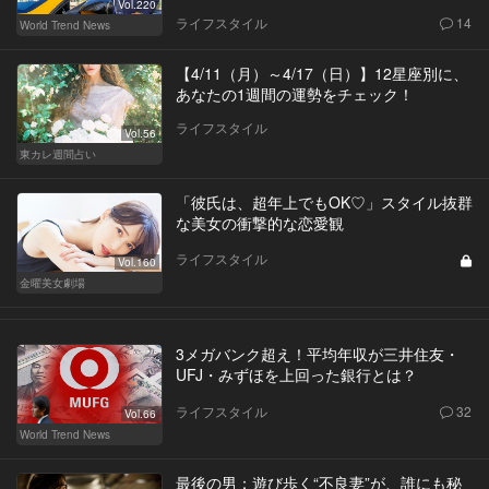
Vol.220
ライフスタイル
14
World Trend News
【4/11（月）～4/17（日）】12星座別に、
あなたの1週間の運勢をチェック！
ライフスタイル
Vol.56
東カレ週間占い
「彼氏は、超年上でもOK♡」スタイル抜群
な美女の衝撃的な恋愛観
ライフスタイル
Vol.160
金曜美女劇場
3メガバンク超え！平均年収が三井住友・
UFJ・みずほを上回った銀行とは？
ライフスタイル
32
Vol.66
World Trend News
最後の男：遊び歩く“不良妻”が、誰にも秘