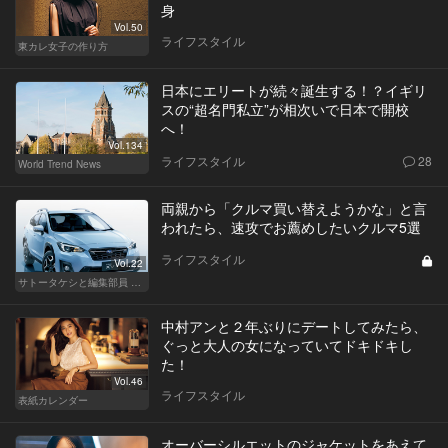
身
Vol.50
ライフスタイル
東カレ女子の作り方
日本にエリートが続々誕生する！？イギリ
スの“超名門私立”が相次いで日本で開校
へ！
Vol.134
ライフスタイル
28
World Trend News
両親から「クルマ買い替えようかな」と言
われたら、速攻でお薦めしたいクルマ5選
ライフスタイル
Vol.22
サトータケシと編集部員 船山の"CAR GENTSへの道"
中村アンと２年ぶりにデートしてみたら、
ぐっと大人の女になっていてドキドキし
た！
Vol.46
ライフスタイル
表紙カレンダー
オーバーシルエットのジャケットをあえて