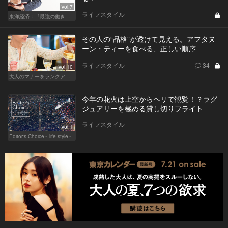
Vol.7
ライフスタイル
東洋経済：『最強の働き方』『一流の育て方』
その人の“品格”が透けて見える。アフタヌ
ーン・ティーを食べる、正しい順序
ライフスタイル
34
Vol.10
大人のマナーをランクアップせよ
今年の花火は上空からヘリで観覧！？ラグ
ジュアリーを極める貸し切りフライト
ライフスタイル
Vol.1
Editor's Choice～life style～