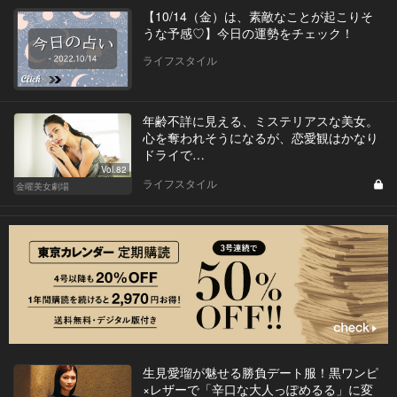
【10/14（金）は、素敵なことが起こりそ
うな予感♡】今日の運勢をチェック！
ライフスタイル
年齢不詳に見える、ミステリアスな美女。
心を奪われそうになるが、恋愛観はかなり
ドライで…
Vol.82
ライフスタイル
金曜美女劇場
生見愛瑠が魅せる勝負デート服！黒ワンピ
×レザーで「辛口な大人っぽめるる」に変