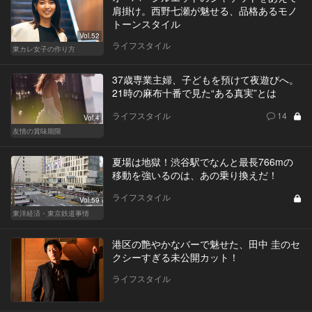
肩掛け。西野七瀬が魅せる、品格あるモノ
トーンスタイル
Vol.52
ライフスタイル
東カレ女子の作り方
37歳専業主婦、子どもを預けて夜遊びへ。
21時の麻布十番で見た“ある真実”とは
ライフスタイル
14
Vol.4
友情の賞味期限
夏場は地獄！渋谷駅でなんと最長766mの
移動を強いるのは、あの乗り換えだ！
ライフスタイル
Vol.59
東洋経済・東京鉄道事情
港区の艶やかなバーで魅せた、田中 圭のセ
クシーすぎる未公開カット！
ライフスタイル