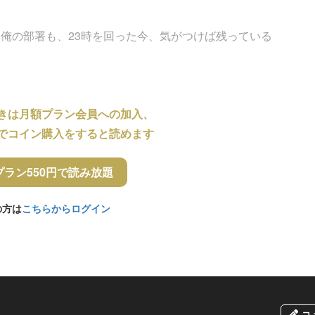
俺の部署も、23時を回った今、気がつけば残っている
きは月額プラン会員への加入、
でコイン購入をすると読めます
プラン550円で読み放題
の方は
こちらからログイン
コ