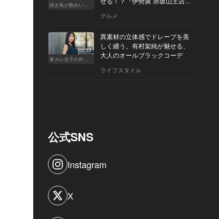
せる！？『伊勢廣 赤坂山王店』
焼き鳥が艶めいてきた
へ
グルメ
異素材の立体感でドレープを美
しく纏う。有村架純が魅せる、
Vol.53
大人のオールブラックコーデ
東カレ女子の作り方
ライフスタイル
公式SNS
Instagram
X