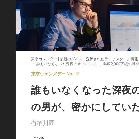
東京カレンダー | 最新のグルメ、洗練されたライフスタイル情報
誰もいなくなった深夜のオフィスで…。年収2,000万超の男
東京ウェンズデー Vol.10
誰もいなくなった深夜の
の男が、密かにしてい
有栖川匠
#小説