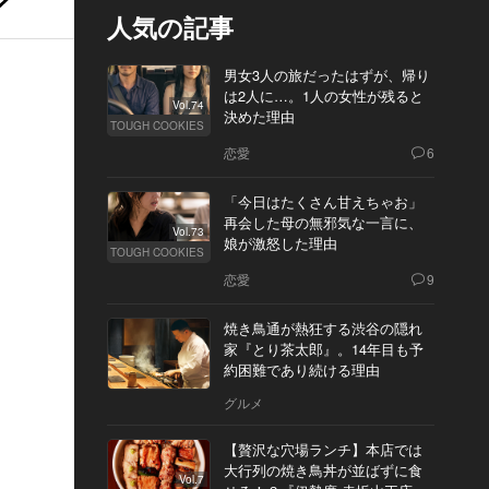
人気の記事
男女3人の旅だったはずが、帰り
は2人に…。1人の女性が残ると
Vol.74
決めた理由
TOUGH COOKIES
恋愛
6
「今日はたくさん甘えちゃお」
再会した母の無邪気な一言に、
Vol.73
娘が激怒した理由
TOUGH COOKIES
恋愛
9
焼き鳥通が熱狂する渋谷の隠れ
家『とり茶太郎』。14年目も予
約困難であり続ける理由
グルメ
【贅沢な穴場ランチ】本店では
大行列の焼き鳥丼が並ばずに食
Vol.7