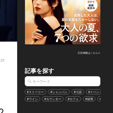
広告掲載はこちら≫
.25
記事を探す
#ストーリー
#シャンパン
#小説
#イベント
#
#ワイン
#カウンター
#カフェ
#採用
#恋愛