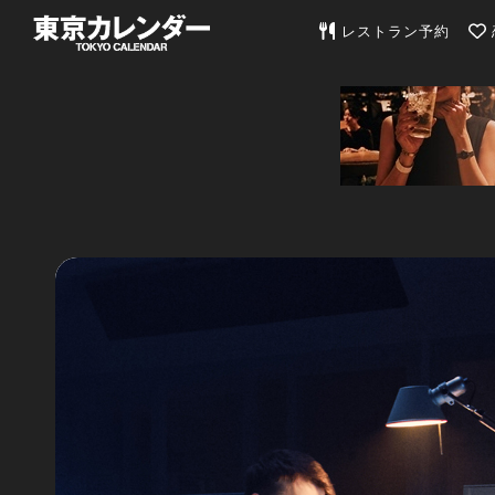
東京カレンダー | 最
レストラン予約