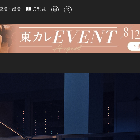
新のグルメ、洗練されたライフスタイル情報
恋活・婚活
月刊誌