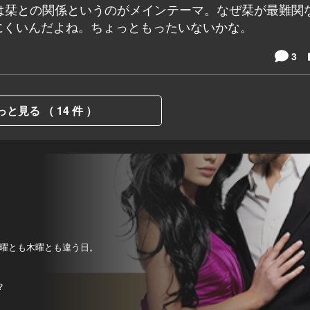
は栞との関係というのがメインテーマ。なぜ栞が最難関
にくいんだよね。ちょっともったいないかな。
3
っと見る （ 14 件 ）
曜とも木曜とも違う日。
？