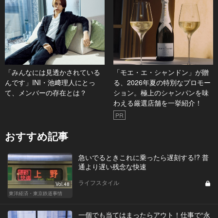
「みんなには見透かされている
「モエ・エ・シャンドン」が贈
んです」INI・池﨑理人にとっ
る、2026年夏の特別なプロモー
て、メンバーの存在とは？
ション。極上のシャンパンを味
わえる厳選店舗を一挙紹介！
PR
おすすめ記事
急いでるときこれに乗ったら遅刻する!? 普
通より遅い残念な快速
ライフスタイル
Vol.48
東洋経済・東京鉄道事情
一個でも当てはまったらアウト！仕事で“永