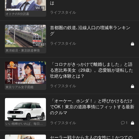
は
Vol.16
ライフスタイル
オトナの5分読書
首都圏の鉄道､沿線人口の増減率ランキン
グ
ライフスタイル
Vol.63
東洋経済・東京鉄道事情
「コロナがきっかけで離婚しました」と語
る恵比寿美女（29歳）。恋愛観が逆転した
壮絶な体験とは？
Vol.6
ライフスタイル
東京リアル女子図鑑
「オーケー、ホンダ！」と呼びかけるだけ
でOK！東京の道路事情にフィットする最新
のクルマ
Vol.1
ライフスタイル
1
いい相棒がいれば、毎日が楽しい。クルマがあるとできること
セーラー戦士から大人の女性に！かつての