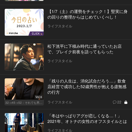
【1/7（土）の運勢をチェック！】堅実に身
の回りの整理からはじめていくべし！
ライフスタイル
松下洸平に下積み時代に通っていたお店
で、ブレイク前夜を語ってもらった
ライフスタイル
「残りの人生は、消化試合だろう…」飲食
店経営で成功した52歳男性が抱える虚無感
の行方
Vol.6
ライフスタイル
22
32→45→52：それでも男は完成しない。
「冬はやっぱりアグが恋しくなる…！」
2021年、オトナの女性のオフスタイルとは
ライフスタイル