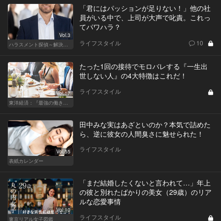
「君にはパッションが足りない！」他の社
員がいる中で、上司が大声で叱責。これっ
てパワハラ？
Vol.3
ライフスタイル
10
ハラスメント探偵～解決編～
たった1回の接待でモロバレする『一生出
世しない人』の4大特徴はこれだ！
ライフスタイル
Vol.17
東洋経済：『最強の働き方』『一流の育て方』
田中みな実はあざといのか？本気で詰めた
ら、逆に彼女の人間臭さに魅せられた！
ライフスタイル
Vol.55
表紙カレンダー
「まだ結婚したくないと言われて…」年上
の彼と別れたばかりの美女（29歳）のリア
ルな恋愛事情
Vol.10
ライフスタイル
東京リアル女子図鑑