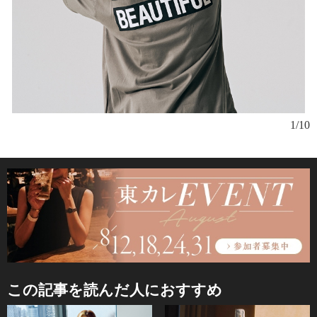
1/10
ゴ
か
良
この記事を読んだ人におすすめ
能