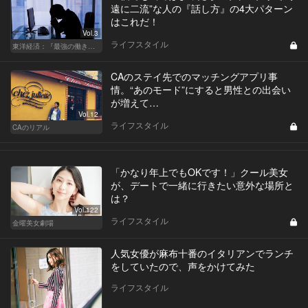
遠に二流”な人の『話し方』の4大パターン
はこれだ！
Vol.3
ライフスタイル
東洋経済：『最強の働き方』『一流の育て方』
CAのステイ先でのマッチングアプリ事
情。“あのモード”にすると男性との出会い
が増えて…
Vol.12
ライフスタイル
CAのリアル
「かなり年上でもOKです！」クール美女
が、デートで一緒に行きたい意外な場所と
は？
Vol.122
ライフスタイル
金曜美女劇場
人気女優が麻布十番のイタリアンでランチ
をしていたので、声をかけてみた
ライフスタイル