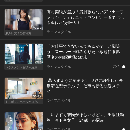
有村架純が選ぶ「肩肘張らないディナーフ
ァッション」はニットワンピ。一着で“ラク
＆キレイ”が叶う！
Vol.38
ライフスタイル
東カレ女子の作り方
「お仕事できないんでちゅか？」と嘲笑
う、スーパー上司のやりたい放題に限界！
匿名の内部通報の結末
Vol.4
ライフスタイル
6
ハラスメント探偵～解決編～
“暮らすように泊まる”。渋谷に誕生した長
期滞在型ホテルで、仕事も捗る快適ステ
イ！
Vol.29
ライフスタイル
やっぱり、ホテルが好き。
「いますぐ彼氏がほしいけど…」出版社勤
務・今ドキ女子（24歳）の悩み
ライフスタイル