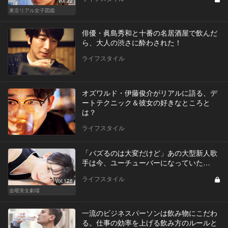
Vol.22
東京リアル女子図鑑
俳優・眞島秀和と十番の名居酒屋で飲んだ
ら、大人の渋さに酔わされた！
ライフスタイル
オズワルド・伊藤俊介がリアルに語る、デ
ートテクニック＆彼女の好きなところと
は？
ライフスタイル
「バズるのは大変だけど」あの大型新人歌
手は今、ユーチューバーになっていた…
ライフスタイル
Vol.128
金曜美女劇場
一流のビジネスパーソンは飲み物にこだわ
る。仕事の効率を上げる飲み方のルールと