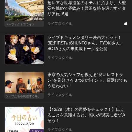
超レアな世界遺産のホテルに泊まり、大聖
堂を眺めて昼飲み！贅沢な時を過ごすイタ
リア旅15選
Vol.10
ライフスタイル
パーフェクトフライト
ライブドキュメンタリー映画大ヒット！
BE:FIRSTのSHUNTOさん、RYOKIさん、
SOTAさんの未掲載トークを公開
ライフスタイル
東京の人気シェフが教える“良いレストラ
ン”を見分ける３つのポイント。店選びでも
う迷わない！
Vol.7
ライフスタイル
シェフたちを刺激する店。
【12/29（木）の運勢をチェック！】伝え
ることを意識すると、願いが現実に近づき
そう！
ライフスタイル