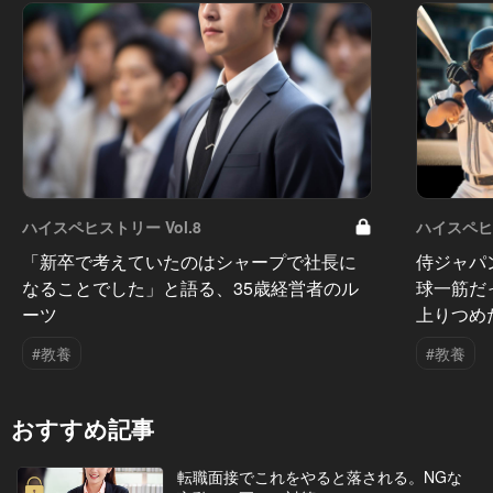
ハイスペヒストリー Vol.8
ハイスペヒス
「新卒で考えていたのはシャープで社長に
侍ジャパ
なることでした」と語る、35歳経営者のル
球一筋だ
ーツ
上りつめ
#教養
#教養
おすすめ記事
転職面接でこれをやると落される。NGな