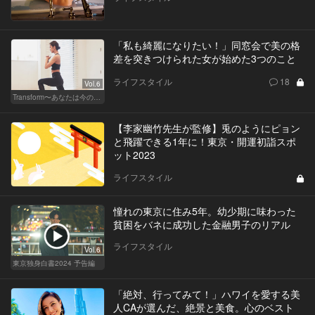
「私も綺麗になりたい！」同窓会で美の格
差を突きつけられた女が始めた3つのこと
ライフスタイル
18
Vol.6
Transform〜あなたは今の自分に満足してますか？〜
【李家幽竹先生が監修】兎のようにピョン
と飛躍できる1年に！東京・開運初詣スポ
ット2023
ライフスタイル
憧れの東京に住み5年。幼少期に味わった
貧困をバネに成功した金融男子のリアル
ライフスタイル
Vol.6
東京独身白書2024 予告編
「絶対、行ってみて！」ハワイを愛する美
人CAが選んだ、絶景と美食。心のベスト