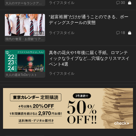
ライフスタイル
30
大人のマナーをランクアップせよ
“超富裕層”だけが通うことのできる、ボー
ディングスクールの実態
ライフスタイル
18
Vol.15
現代の“教育・お受験”リアルドキュメント
真冬の花火や1年後に届く手紙、ロマンテ
ィックなライブなど…穴場なクリスマスイ
ベント4選
Vol.25
ライフスタイル
大人の週末ToDoリスト