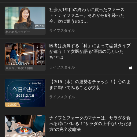
社会人1年目の終わりに買ったファース
ト・ティファニー。それから6年経った
今、次に狙うのは…
Vol.16
ライフスタイル
私の名品テラピー
医者は所属する「科」によって恋愛タイプ
が違う！？女医が語る“医師の元カレた
ち”とは
Vol.7
ライフスタイル
東京リアル女子図鑑
【2/15（水）の運勢をチェック！】心のま
まに動いてみることが大切
ライフスタイル
ナイフとフォークのマナーは、サラダを食
べる時にバレる！“サラダの上手ないただき
方”の完全攻略法
Vol.1