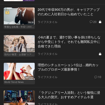
20代で年収900万の男が、キャリアアップ
のために入社初日から始めていたこと
ライフスタイル
20
Vol.6
華麗なる転職～年収1,000万超の道～
小6の夏まで、週5で習い事を掛け持ちしな
がら中受にトライ。それでも難関私立中に
合格できた理由
Vol.43
ライフスタイル
現代の“教育・お受験”リアルドキュメント
理想のシチュエーション1位は…婚約カッ
プルのプロポーズ最新事情！
ライフスタイル
10
Vol.251
World Trend News
「ラグジュアリー入浴剤」という愉悦に浸
る大人の贅沢。おすすめアイテム６選
ライフスタイル