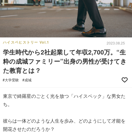
ハイスペヒストリー Vol.1
2023.08.25
学生時代から2社起業して年収2,700万。“生
粋の成城ファミリー”出身の男性が受けてき
た教育とは？
#大学受験
#成城
東京で綺羅星のごとく光を放つ「ハイスペック」な男女た
ち。
彼らは一体どのような人生を歩み、どのようにして才能を
開花させたのだろうか？