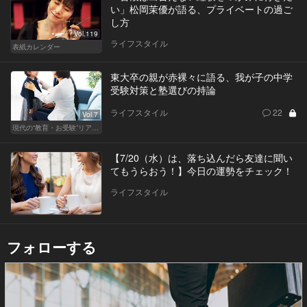
い」松岡茉優が語る、プライベートの過ご
し方
Vol.119
ライフスタイル
表紙カレンダー
東大卒の親が赤裸々に語る、我が子の中学
受験対策と塾選びの持論
ライフスタイル
22
Vol.7
現代の“教育・お受験”リアルドキュメント
【7/20（水）は、落ち込んだら友達に聞い
てもうらおう！】今日の運勢をチェック！
ライフスタイル
フォローする