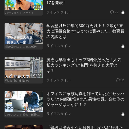
17を発表！
Vol.14
ライフスタイル
22
パーフェクトフライト
学習塾以外に年間300万円以上！？娘が“東
大に現役合格”するまでに費やした、教育費
の内訳とは
Vol.1
ライフスタイル
我が家のエンジェル係数
慶應も早稲田もトップ3圏外だった！人気
私大ランキングで“名門”を抑えた大学と
は？
Vol.56
ライフスタイル
26
World Trend News
オフィスに家族写真を飾っていたら“セクハ
ラだ”と内部通報された男性社員。会社側の
ジャッジはいかに！？
Vol.7
ライフスタイル
ハラスメント探偵～解決編～
「普段は出合えない経験をつかみに行きた