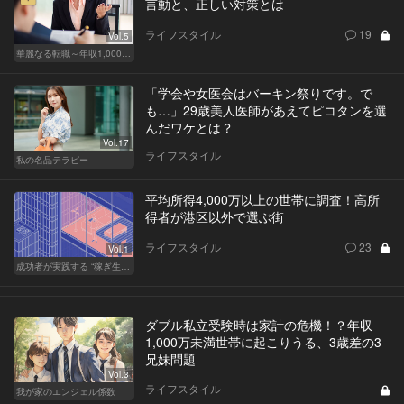
言動と、正しい対策とは
ライフスタイル
19
Vol.5
華麗なる転職～年収1,000万超の道～
「学会や女医会はバーキン祭りです。で
も…」29歳美人医師があえてピコタンを選
んだワケとは？
Vol.17
ライフスタイル
私の名品テラピー
平均所得4,000万以上の世帯に調査！高所
得者が港区以外で選ぶ街
ライフスタイル
23
Vol.1
成功者が実践する “稼ぎ生活”
ダブル私立受験時は家計の危機！？年収
1,000万未満世帯に起こりうる、3歳差の3
兄妹問題
Vol.3
ライフスタイル
我が家のエンジェル係数