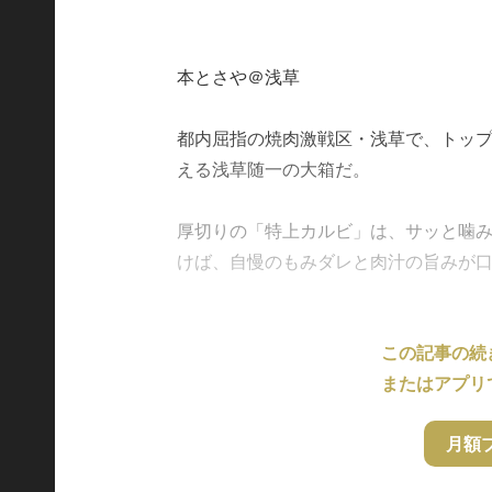
本とさや＠浅草
都内屈指の焼肉激戦区・浅草で、トップ
える浅草随一の大箱だ。
厚切りの「特上カルビ」は、サッと噛
けば、自慢のもみダレと肉汁の旨みが口いっ
この記事の続
またはアプリ
月額