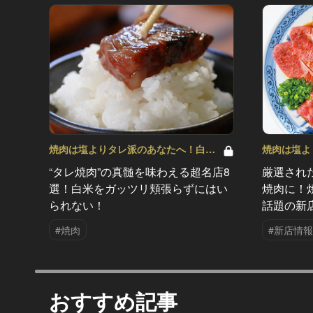
焼肉は塩よりタレ派のあなたへ！白米
焼肉は塩よ
が欲しくなる！ Vol.4
が欲しくなる！
“タレ焼肉”の真髄を味わえる超名店8
厳選され
選！白米をガッツリ頬張らずにはい
焼肉に！
られない！
話題の新
#焼肉
#新店情報
おすすめ記事