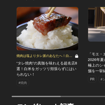
「モエ・
焼肉は塩よりタレ派のあなたへ！白米
2026年
が欲しくなる！ Vol.4
“タレ焼肉”の真髄を味わえる超名店8
極上のシ
選！白米をガッツリ頬張らずにはい
舗を一挙
られない！
PR
#
#焼肉