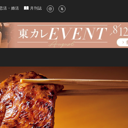
新のグルメ、洗練されたライフスタイル情報
恋活・婚活
月刊誌