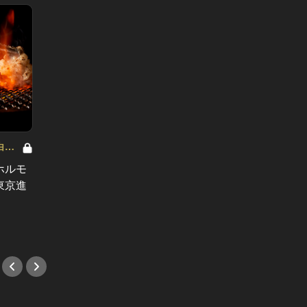
白米
焼肉は塩よりタレ派のあなたへ！白米
が欲しくなる！ Vol.1
ホルモ
焼肉なら絶対にタレ派の貴方へ！神
東京進
戸からきたタレ焼肉の名店が三宿に
誕生！
#焼肉