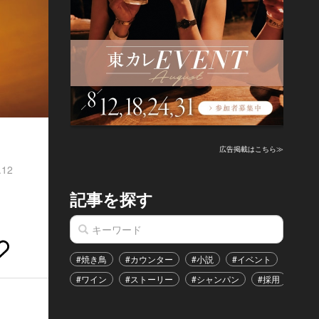
広告掲載はこちら≫
.12
記事を探す
#焼き鳥
#カウンター
#小説
#イベント
#港区
#ワイン
#ストーリー
#シャンパン
#採用
#恋