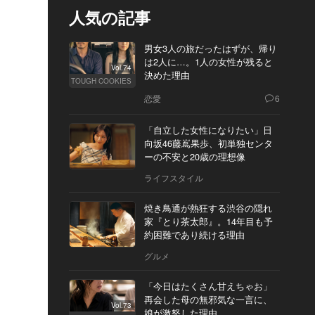
人気の記事
男女3人の旅だったはずが、帰り
は2人に…。1人の女性が残ると
Vol.74
決めた理由
TOUGH COOKIES
恋愛
6
「自立した女性になりたい」日
向坂46藤嶌果歩、初単独センタ
ーの不安と20歳の理想像
ライフスタイル
焼き鳥通が熱狂する渋谷の隠れ
家『とり茶太郎』。14年目も予
約困難であり続ける理由
グルメ
「今日はたくさん甘えちゃお」
再会した母の無邪気な一言に、
Vol.73
娘が激怒した理由