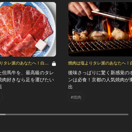
りタレ派のあなたへ！白米
焼肉は塩よりタレ派のあなたへ！
 Vol.3
が欲しくなる！ Vol.2
た但馬牛を、最高級のタレ
後味さっぱりに驚く新感覚の
焼肉好きなら足を運びたい
ンは必食！京都の人気焼肉が
店
出
#焼肉