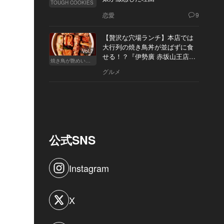
TOUGH COOKIES
恋愛
9
【贅沢な穴場ランチ】本店では
大行列の焼き鳥丼が並ばずに食
Vol.7
せる！？『伊勢廣 赤坂山王店』
焼き鳥が艶めいてきた
へ
グルメ
公式SNS
Instagram
X