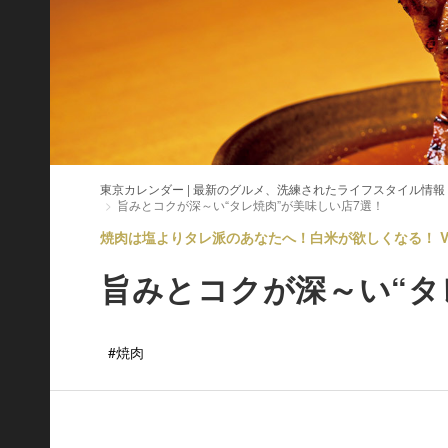
東京カレンダー | 最新のグルメ、洗練されたライフスタイル情報
旨みとコクが深～い“タレ焼肉”が美味しい店7選！
焼肉は塩よりタレ派のあなたへ！白米が欲しくなる！ Vo
旨みとコクが深～い“タ
#焼肉