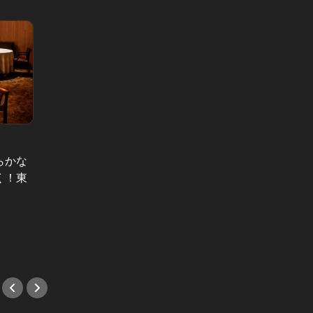
らかな
銀座を遊び
く！東
銀座で
オカダ・カズチカも唸った“ねぎだ
トリュ
く”タン塩は唯一無二！港区の艶やか
しい！
な焼肉店が話題
#フレ
#焼肉