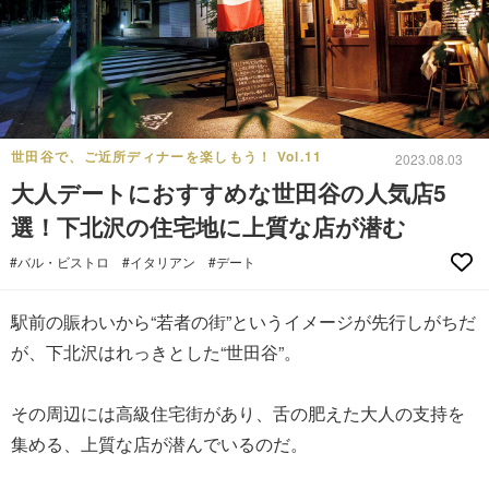
世田谷で、ご近所ディナーを楽しもう！ Vol.11
2023.08.03
大人デートにおすすめな世田谷の人気店5
選！下北沢の住宅地に上質な店が潜む
#バル・ビストロ
#イタリアン
#デート
駅前の賑わいから“若者の街”というイメージが先行しがちだ
が、下北沢はれっきとした“世田谷”。
その周辺には高級住宅街があり、舌の肥えた大人の支持を
集める、上質な店が潜んでいるのだ。