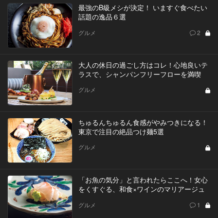
最強のB級メシが決定！ いますぐ食べたい
話題の逸品６選
グルメ
2
大人の休日の過ごし方はコレ！心地良いテ
ラスで、シャンパンフリーフローを満喫
グルメ
ちゅるんちゅるん食感がやみつきになる！
東京で注目の絶品つけ麺5選
グルメ
「お魚の気分」と言われたらここへ！女心
をくすぐる、和食×ワインのマリアージュ
グルメ
1