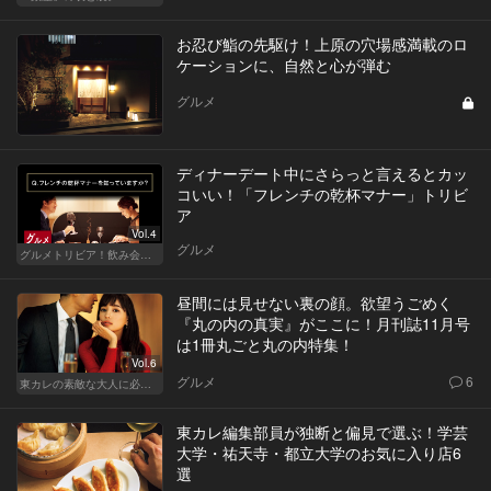
お忍び鮨の先駆け！上原の穴場感満載のロ
ケーションに、自然と心が弾む
グルメ
ディナーデート中にさらっと言えるとカッ
コいい！「フレンチの乾杯マナー」トリビ
ア
Vol.4
グルメ
グルメトリビア！飲み会やデートで会話のネタになるQ＆A
昼間には見せない裏の顔。欲望うごめく
『丸の内の真実』がここに！月刊誌11月号
は1冊丸ごと丸の内特集！
Vol.6
グルメ
6
東カレの素敵な大人に必要なこと
東カレ編集部員が独断と偏見で選ぶ！学芸
大学・祐天寺・都立大学のお気に入り店6
選