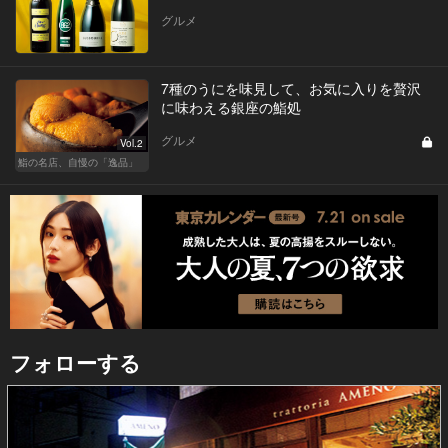
グルメ
7種のうにを味見して、お気に入りを贅沢
に味わえる銀座の鮨処
グルメ
Vol.2
鮨の名店、自慢の「逸品」
フォローする