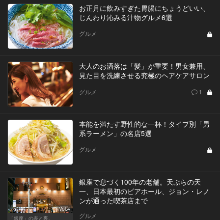
お正月に飲みすぎた胃腸にちょうどいい、
じんわり沁みる汁物グルメ6選
グルメ
大人のお洒落は「髪」が重要！男女兼用、
見た目を洗練させる究極のヘアケアサロン
グルメ
1
本能を満たす野性的な一杯！タイプ別「男
系ラーメン」の名店5選
グルメ
銀座で息づく100年の老舗。天ぷらの天
一、日本最初のビアホール、ジョン・レノ
ンが通った喫茶店まで
Vol.4
グルメ
「銀座」の表と裏。