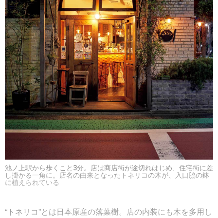
池ノ上駅から歩くこと3分。店は商店街が途切れはじめ、住宅街に差
し掛かる一角に。店名の由来となったトネリコの木が、入口脇の鉢
に植えられている
“トネリコ”とは日本原産の落葉樹。店の内装にも木を多用し