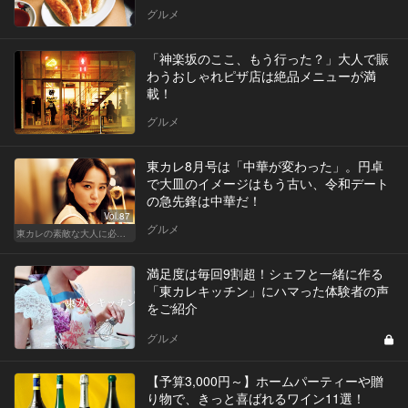
グルメ
「神楽坂のここ、もう行った？」大人で賑
わうおしゃれピザ店は絶品メニューが満
載！
グルメ
東カレ8月号は「中華が変わった」。円卓
で大皿のイメージはもう古い、令和デート
の急先鋒は中華だ！
Vol.87
グルメ
東カレの素敵な大人に必要なこと
満足度は毎回9割超！シェフと一緒に作る
「東カレキッチン」にハマった体験者の声
をご紹介
グルメ
【予算3,000円～】ホームパーティーや贈
り物で、きっと喜ばれるワイン11選！