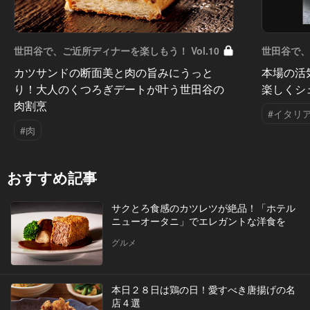
世田谷で、ご近所ディナーを楽しもう！ Vol.10
世田谷で、
カツサンドの断面美と肉の旨みにうっと
本場の活
り！大人のくつろぎデートが叶う世田谷の
楽しくシ
肉割烹
#イタリ
#肉
おすすめ記事
サクとろ食感のカツレツが絶品！「ホテル
ニューオータニ」でエレガントな洋食を
グルメ
本日２８日は鶏の日！愛すべき唐揚げの名
店４選