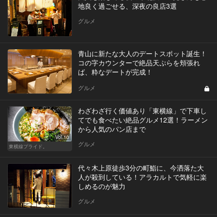
地良く過ごせる、深夜の良店3選
グルメ
青山に新たな大人のデートスポット誕生！
コの字カウンターで絶品天ぷらを頬張れ
ば、粋なデートが完成！
グルメ
わざわざ行く価値あり「東横線」で下車し
てでも食べたい絶品グルメ12選！ラーメン
から人気のパン店まで
Vol.10
グルメ
東横線プライド。
代々木上原徒歩3分の町鮨に、今洒落た大
人が殺到している！アラカルトで気軽に楽
しめるのが魅力
グルメ