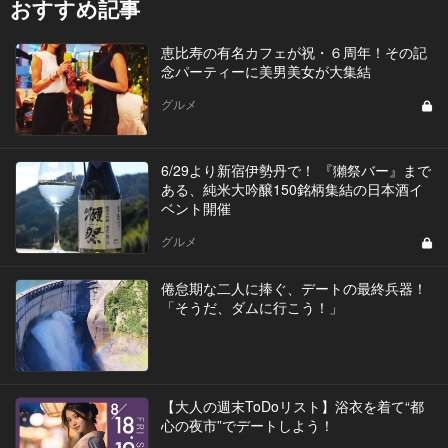
おすすめ記事
恵比寿の有名カフェが祝・６周年！その記
念パーティーに美男美女が大集結
グルメ
6/29より新宿伊勢丹で！ 『獺祭バー』まで
ある、純米大吟醸150銘柄集結の日本酒イ
ベント開催
グルメ
倦怠期な二人に捧ぐ、デートの最終兵器！
「そうだ、ダムに行こう！」
【大人の週末ToDoリスト】浴衣を着て“都
心の夜市”でデートしよう！