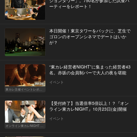
ションタワー」。750名が参加した試食パ
ーティーをレポート！
本日開催！東京タワーをバックに、芝生で
ゴロンのオープンシネマでデートはいか
が？
“東カレ経営者NIGHT”に集まった経営者43
名。赤坂の会員制バーで大人の夜を堪能
イベント
Vol.26
東カレ主催イベントレポート
【受付終了】当選倍率5倍以上！？『オン
ライン東カレNIGHT』10月23日(金)開催
イベント
Vol.10
オンライン東カレNIGHT イベント募集