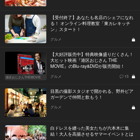
【受付終了】あなたも名店のシェフになれ
る！ オンライン料理教室「東カレキッチ
ン」スタート！
グルメ
【大好評販売中】特典映像盛りだくさん！
大ヒット映画『港区おじさん THE
MOVIE』のBlu-ray&DVDが販売開始！
Vol.9
グルメ
15
港区おじさんTHEMOVIE
目黒の撮影スタジオで開かれる、野外ビア
ガーデンで仲間と飲もう！
グルメ
白ドレスを纏った美女たちが六本木に集
結！大人を高揚させるサマーイベントとは