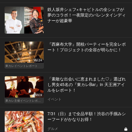
鉄人坂井シェフ×キャピトルの全シェフが
夢のコラボ！一夜限定のバレンタインディ
ナーが超豪華
『西麻布大学』開校パーティーを完全レポ
ート！プロジェクトの全容が明らかに！
Vol.24
東カレイベントレポート
「素敵な出会いに恵まれました♡」選ばれ
し男女45名の『東カレBar』in 天王洲アイ
ルをレポート！
Vol.9
イベント
東カレ主催イベントレポート
7/31（日）まで全品半額！渋谷の手掴みシ
ーフードがかなりお得！
グルメ