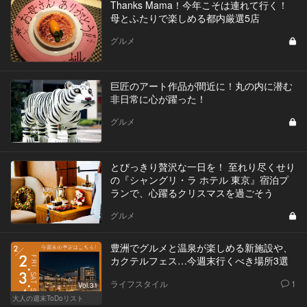
Thanks Mama！今年こそは連れて行く！
母とふたりで楽しめる都内厳選5店
グルメ
巨匠のアート作品が間近に！丸の内に潜む
非日常に心が躍った！
グルメ
とびっきり贅沢な一日を！ 至れり尽くせり
の『シャングリ・ラ ホテル 東京』宿泊プ
ランで、心躍るクリスマスを過ごそう
グルメ
豊洲でグルメと温泉が楽しめる新施設や、
カクテルフェス…今週末行くべき場所3選
ライフスタイル
1
Vol.31
大人の週末ToDoリスト