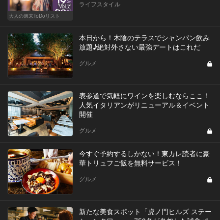
ライフスタイル
Vol.7
大人の週末ToDoリスト
本日から！木陰のテラスでシャンパン飲み
放題♪絶対外さない最強デートはこれだ
グルメ
表参道で気軽にワインを楽しむならここ！
人気イタリアンがリニューアル＆イベント
開催
グルメ
今すぐ予約するしかない！東カレ読者に豪
華トリュフご飯を無料サービス！
グルメ
新たな美食スポット「虎ノ門ヒルズ ステー