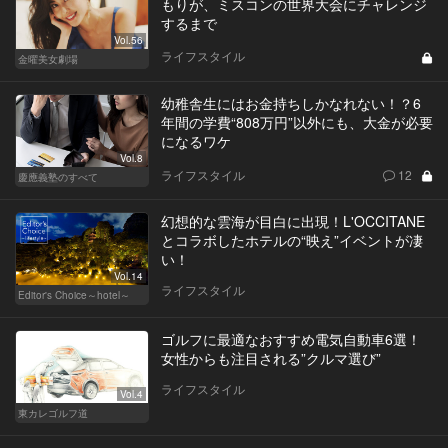
もりが、ミスコンの世界大会にチャレンジ
するまで
Vol.56
ライフスタイル
金曜美女劇場
幼稚舎生にはお金持ちしかなれない！？6
年間の学費“808万円”以外にも、大金が必要
になるワケ
Vol.8
ライフスタイル
12
慶應義塾のすべて
幻想的な雲海が目白に出現！L'OCCITANE
とコラボしたホテルの“映え”イベントが凄
い！
Vol.14
ライフスタイル
Editor's Choice～hotel～
ゴルフに最適なおすすめ電気自動車6選！
女性からも注目される”クルマ選び”
ライフスタイル
Vol.4
東カレゴルフ道