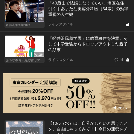
「40歳まで結婚しなくていい」港区在住、
引く手あまたな美容外科医（34歳）の効率
重視の人生観
Vol.28
ライフスタイル
東京独身白書2024
「軽井沢風越学園」に教育移住を決意。そ
して中学受験からドロップアウトした親子
の顛末
Vol.26
ライフスタイル
14
現代の“教育・お受験”リアルドキュメント
【10/5（水）は、自分がしたいと思うこと
を、自由にやってみて！】今日の運勢をチ