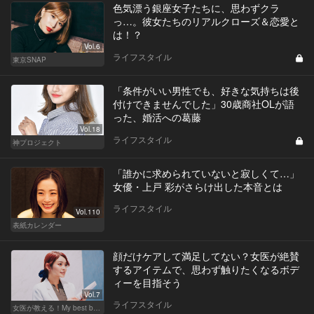
色気漂う銀座女子たちに、思わずクラ
っ…。彼女たちのリアルクローズ＆恋愛と
は！？
Vol.6
ライフスタイル
東京SNAP
「条件がいい男性でも、好きな気持ちは後
付けできませんでした」30歳商社OLが語
った、婚活への葛藤
Vol.18
ライフスタイル
神プロジェクト
「誰かに求められていないと寂しくて…」
女優・上戸 彩がさらけ出した本音とは
ライフスタイル
Vol.110
表紙カレンダー
顔だけケアして満足してない？女医が絶賛
するアイテムで、思わず触りたくなるボデ
ィーを目指そう
Vol.7
ライフスタイル
女医が教える！My best beauty