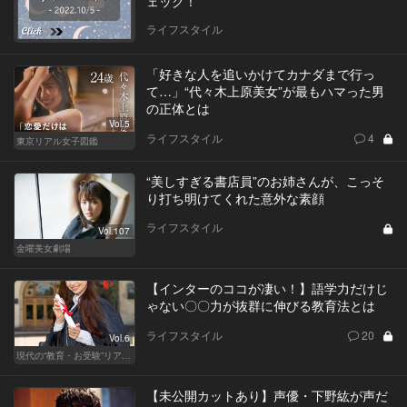
ェック！
ライフスタイル
「好きな人を追いかけてカナダまで行っ
て…」“代々木上原美女”が最もハマった男
の正体とは
Vol.5
ライフスタイル
4
東京リアル女子図鑑
“美しすぎる書店員”のお姉さんが、こっそ
り打ち明けてくれた意外な素顔
ライフスタイル
Vol.107
金曜美女劇場
【インターのココが凄い！】語学力だけじ
ゃない〇〇力が抜群に伸びる教育法とは
ライフスタイル
20
Vol.6
現代の“教育・お受験”リアルドキュメント
【未公開カットあり】声優・下野紘が声だ