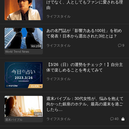
けでなく、人としてもファンに愛される理
由
ライフスタイル
あの名門誌が「影響力ある100社」を初め
て発表！日本から選出された3社とは？
ライフスタイル
9
Vol.258
World Trend News
【3/26（日）の運勢をチェック！】自分主
体で楽しめることを考えてみて
ライフスタイル
週末バイブル：30代女性が、悩みを抱えて
向かった銀座のホテル。最高の週末を過ご
したら…
Vol.1
ライフスタイル
40
週末バイブル