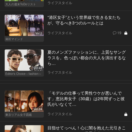
ライフスタイル
大人の週末ToDoリスト
“港区女子”という世界線で生きる女たち
が、守るべき3つのルールとは
ライフスタイル
19
Vol.2
港区マインド
夏のメンズファッションに、上質なサング
ラスを。色っぽい都会の大人を演出するな
ら…
Vol.46
ライフスタイル
Editor's Choice～fashion～
「モデルの仕事って男性ウケが悪いんで
す」恵比寿女子（30歳）は2年間ずっと彼
氏がいなくて…
Vol.24
ライフスタイル
東京リアル女子図鑑
目指せてっぺん！心に闇を抱えた元引きこ