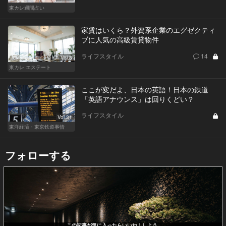
東カレ週間占い
家賃はいくら？外資系企業のエグゼクティ
ブに人気の高級賃貸物件
ライフスタイル
14
Vol.3
東カレ エステート
ここが変だよ、日本の英語！日本の鉄道
「英語アナウンス」は回りくどい？
ライフスタイル
Vol.31
東洋経済・東京鉄道事情
フォローする
この記事が気に入ったらいいね！しよう