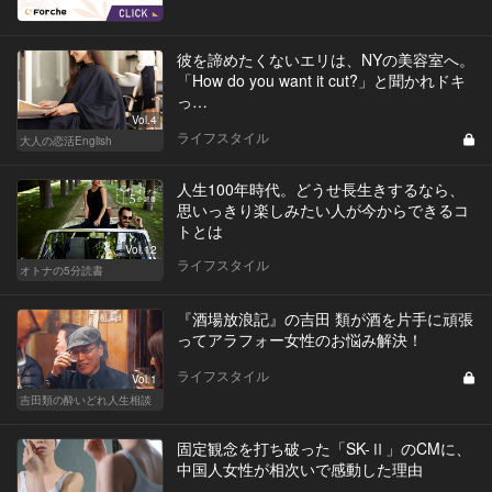
彼を諦めたくないエリは、NYの美容室へ。
「How do you want it cut?」と聞かれドキ
っ…
Vol.4
ライフスタイル
大人の恋活English
人生100年時代。どうせ長生きするなら、
思いっきり楽しみたい人が今からできるコ
トとは
Vol.12
ライフスタイル
オトナの5分読書
『酒場放浪記』の吉田 類が酒を片手に頑張
ってアラフォー女性のお悩み解決！
ライフスタイル
Vol.1
吉田類の酔いどれ人生相談
固定観念を打ち破った「SK-Ⅱ」のCMに、
中国人女性が相次いで感動した理由