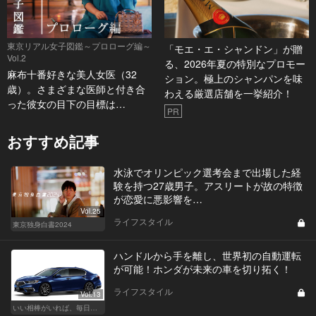
東京リアル女子図鑑～プロローグ編～
「モエ・エ・シャンドン」が贈
Vol.2
る、2026年夏の特別なプロモー
麻布十番好きな美人女医（32
ション。極上のシャンパンを味
歳）。さまざまな医師と付き合
わえる厳選店舗を一挙紹介！
った彼女の目下の目標は…
PR
おすすめ記事
水泳でオリンピック選考会まで出場した経
験を持つ27歳男子。アスリートが故の特徴
が恋愛に悪影響を…
Vol.25
ライフスタイル
東京独身白書2024
ハンドルから手を離し、世界初の自動運転
が可能！ホンダが未来の車を切り拓く！
ライフスタイル
Vol.13
いい相棒がいれば、毎日が楽しい。クルマがあるとできること