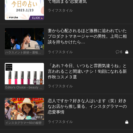
て地固まる"恋愛運気
ライフスタイル
妻から心配されるほど激務に追われていた
プロダクトマネージャーの男性。上司に相
談を持ちかけたら…
Vol.3
ライフスタイル
6
ハラスメント探偵～通報編～
「あれ？今日、いつもと雰囲気違うね」と
言われること間違いナシ！旬顔になれる新
作秋コスメ３選
Vol.53
ライフスタイル
Editor's Choice～beauty & wellness～
恋人ですか？好きな人はいます（笑）好き
なお店から推し量る、インスタグラマーの
恋愛事情
Vol.2
ライフスタイル
インスタグラマー50の秘密