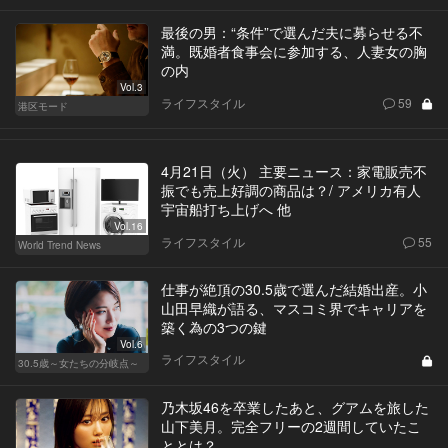
最後の男：“条件”で選んだ夫に募らせる不
満。既婚者食事会に参加する、人妻女の胸
の内
Vol.3
ライフスタイル
59
港区モード
4月21日（火） 主要ニュース：家電販売不
振でも売上好調の商品は？/ アメリカ有人
宇宙船打ち上げへ 他
Vol.16
ライフスタイル
55
World Trend News
仕事が絶頂の30.5歳で選んだ結婚出産。小
山田早織が語る、マスコミ界でキャリアを
築く為の3つの鍵
Vol.6
ライフスタイル
30.5歳～女たちの分岐点～
乃木坂46を卒業したあと、グアムを旅した
山下美月。完全フリーの2週間していたこ
ととは？