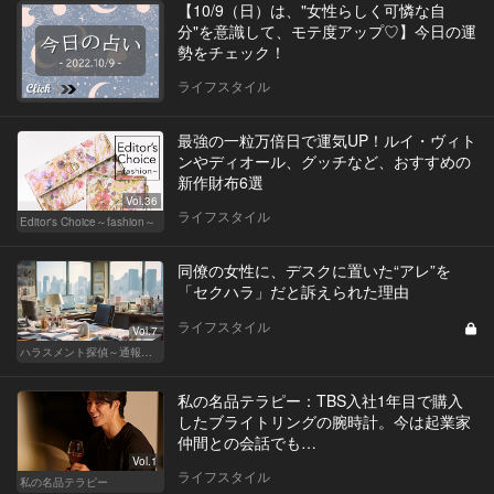
【10/9（日）は、"女性らしく可憐な自
分"を意識して、モテ度アップ♡】今日の運
勢をチェック！
ライフスタイル
最強の一粒万倍日で運気UP！ルイ・ヴィト
ンやディオール、グッチなど、おすすめの
新作財布6選
Vol.36
ライフスタイル
Editor's Choice～fashion～
同僚の女性に、デスクに置いた“アレ”を
「セクハラ」だと訴えられた理由
ライフスタイル
Vol.7
ハラスメント探偵～通報編～
私の名品テラピー：TBS入社1年目で購入
したブライトリングの腕時計。今は起業家
仲間との会話でも…
Vol.1
ライフスタイル
私の名品テラピー