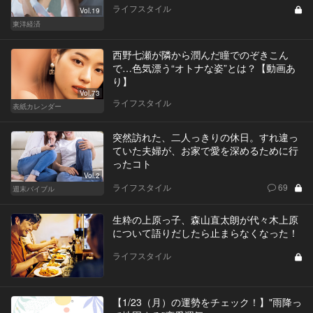
ライフスタイル
Vol.19
東洋経済
西野七瀬が隣から潤んだ瞳でのぞきこん
で…色気漂う“オトナな姿”とは？【動画あ
り】
Vol.73
ライフスタイル
表紙カレンダー
突然訪れた、二人っきりの休日。すれ違っ
ていた夫婦が、お家で愛を深めるために行
ったコト
Vol.2
ライフスタイル
69
週末バイブル
生粋の上原っ子、森山直太朗が代々木上原
について語りだしたら止まらなくなった！
ライフスタイル
【1/23（月）の運勢をチェック！】"雨降っ