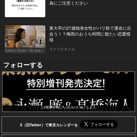
為にご注意ください
東大卒の27歳独身女性がバリ島で運命に出
会う！？梅雨のおうち時間に観たい恋愛模
様
Vol.13
ライフスタイル
Editor's Choice～life style～
フォローする
この記事が気に入ったらいいね！しよう
X（旧Twitter）で東京カレンダーを