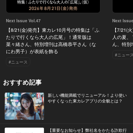
Next Issue Vol.47
Next Issue
【8/21(金)発売】東カレ10月号の特集は「ふ
【7/21
たりで行くなら大人の広尾」！通常版は
人の夏、
菜々緒さん、特別増刊は高橋恭平さん（な
ん、特別
にわ男子）が表紙を飾る
#ニュー
#ニュース
おすすめ記事
新しい機能満載でリニューアル！より使い
やすくなった東カレアプリの全貌とは？
【重要なお知らせ】弊社名をかたる詐欺行