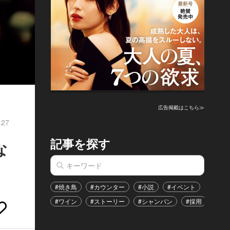
広告掲載はこちら≫
.27
記事を探す
な
#焼き鳥
#カウンター
#小説
#イベント
#港区
#ワイン
#ストーリー
#シャンパン
#採用
#恋