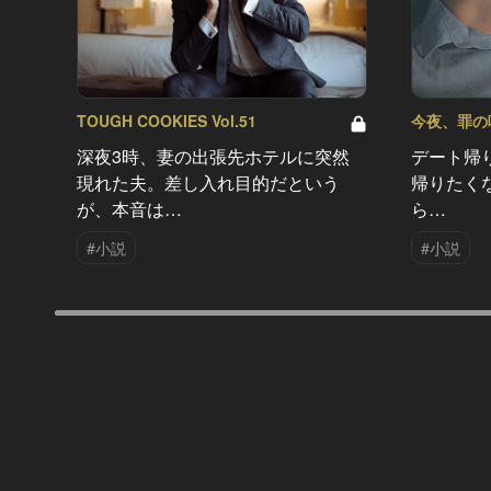
TOUGH COOKIES Vol.51
今夜、罪の味を
深夜3時、妻の出張先ホテルに突然
デート帰
現れた夫。差し入れ目的だという
帰りたく
が、本音は…
ら…
#小説
#小説