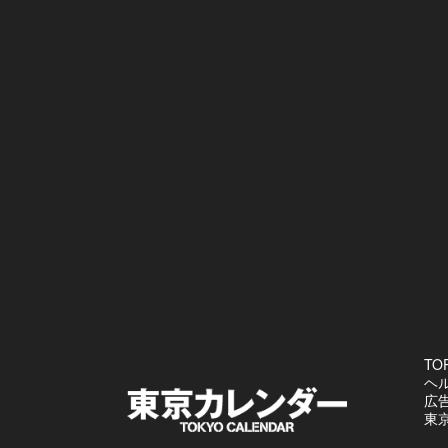
TO
ヘ
広
東