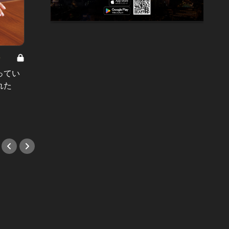
8
男と女の答えあわせ【A】 Vol.308
ってい
結婚願望ゼロだった27歳男性が、交
れた
際2年で突然プロポーズ。彼の心が
変わった“理由”とは
#小説