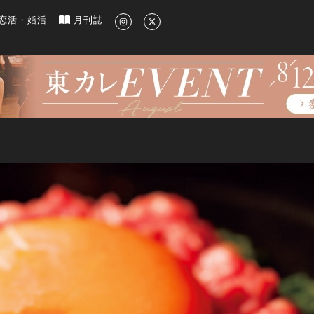
新のグルメ、洗練されたライフスタイル情報
恋活・婚活
月刊誌