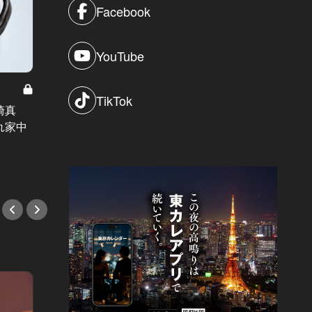
Facebook
YouTube
東京の美食レベルを底上げした、地
TikTok
方の名店4選！グルメな大人たちを
崎真
白金に
惹きつける注目の新星
れ家中
が、ボ
#カウンター
騰中！
#テイ