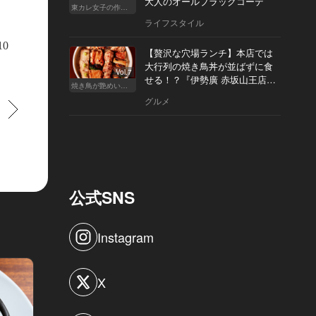
大人のオールブラックコーデ
東カレ女子の作り方
ライフスタイル
10
【贅沢な穴場ランチ】本店では
大行列の焼き鳥丼が並ばずに食
Vol.7
せる！？『伊勢廣 赤坂山王店』
焼き鳥が艶めいてきた
へ
グルメ
すすむ
公式SNS
Instagram
X