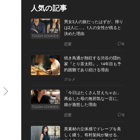
人気の記事
男女3人の旅だったはずが、帰り
は2人に…。1人の女性が残ると
Vol.74
決めた理由
TOUGH COOKIES
恋愛
6
焼き鳥通が熱狂する渋谷の隠れ
家『とり茶太郎』。14年目も予
約困難であり続ける理由
グルメ
すすむ
「今日はたくさん甘えちゃお」
再会した母の無邪気な一言に、
Vol.73
娘が激怒した理由
TOUGH COOKIES
恋愛
9
異素材の立体感でドレープを美
しく纏う。有村架純が魅せる、
Vol.53